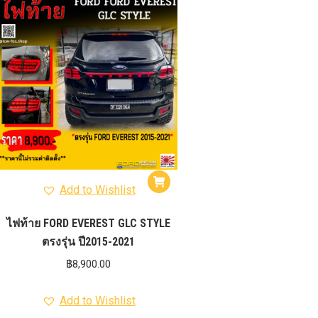
รุ่น -ISUZU V-CROSS (2
ON)
ตรงรุ่น -MAZDA B
PRO (2012-ON)
ตรงรุ่น 
TOYOTA VIGO
ปีกนกปรับอ
4WD ขาวฝาแดง
ปีกนกปรับองศา 
4WD ดำฝาแดง
ปีกนกปรับองศา O
ปีกนกปรับองศา O
ฟ้าฝาแดง
4WD เหลืองฝาฟ้า
ปีกนกปรับ
Option 4WD แดงฝาดำ
ห่วงโอเมก้
OPTION 4WD (สีแดง)
ไฟหน้า
อัพเกรด
Add to Wishlist
ไฟท้าย FORD EVEREST GLC STYLE
ตรงรุ่น ปี2015-2021
฿
8,900.00
Add to Wishlist