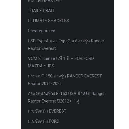
ROLLER MASTER
ก้อนรองหลัง option 4wd
TRAILER BALL
ก้อนรองหลังปรับองศา OPTION 4WD
ULTIMATE SHACKLES
กันชนท้าย OPTION
Uncategorized
กันชนท้าย Outlander
USB TypeA และ TypeC แท้ตรงรุ่น Ranger
กันชนหน้า OPTION
Raptor Everest
กันชนหน้า Outlander
VCM 2 license แท้ 1 ปี •• FOR FORD
กันชนหน้ารุ่น HAMER
MAZDA •• IDS.
กันชนหลัง HAMER
กระจก F-150 ตรงรุ่น RANGER EVEREST
Raptor 2011-2021
กันแคร้ง opton 4wd
กระจกมองข้าง F-150 USA สำหรับ Ranger
กันแคร้งเหล็ก HAMER
Raptor Everest ปี2012+ 1 คู่
กันแคร้งเหล็ก OUTLANDER
กระจังหน้า EVEREST
กันแคร้งแร็พเตอร์
กระจังหน้า FORD
ครีบฉลาม