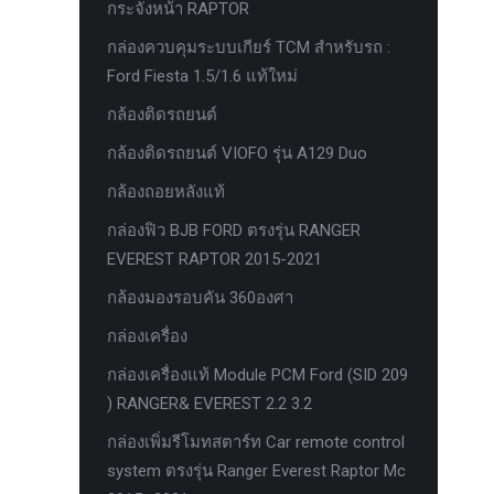
กระจังหน้า RAPTOR
ครีบฉลาม next gen 2022
กล่องควบคุมระบบเกียร์ TCM สำหรับรถ :
คานลากจูงแท้ ford
Ford Fiesta 1.5/1.6 แท้ใหม่
งานอัพเกรดระบบ sycn 3
กล้องติดรถยนต์
งานเปิดระบบ FORD
กล้องติดรถยนต์ VIOFO รุ่น A129 Duo
งานไฟ EVEREST
กล้องถอยหลังแท้
งานไฟท้าย Ford
กล่องฟิว BJB FORD ตรงรุ่น RANGER
งานไฟท้ายF-150
EVEREST RAPTOR 2015-2021
งานไฟหน้า F-150
กล้องมองรอบคัน 360องศา
งานไฟหน้า Ford
กล่องเครื่อง
ชุด Wide body Ford
กล่องเครื่องแท้ Module PCM Ford (SID 209
) RANGER& EVEREST 2.2 3.2
ชุดปรับระยะเซ็นเซอร์เพลาหลัง
กล่องเพิ่มรีโมทสตาร์ท Car remote control
ชุดป้องกันเซ็นเซอร์วัดองศาเพลาท้าย
system ตรงรุ่น Ranger Everest Raptor Mc
ชุดแต่ง Ford