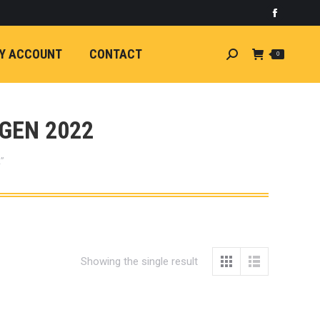
)
light
Faceboo
7
กระจัง
Y ACCOUNT
CONTACT
Search:
0
ัยไฟฟ้า
อน
ศา
ขนาด
GEN 2022
ลัง
”
ION
้ว
ง
ชุดแต่ง
EW
Showing the single result
ตรงรุ่น
5-ON)
 T6
ตรง