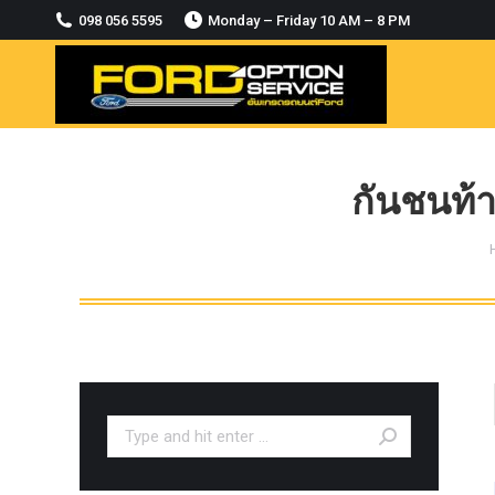
2018-2021
098 056 5595
Monday – Friday 10 AM – 8 PM
MODULE CCM. ระบบ Adaptive For Ford
ranger Everest 2015-2018
OASIS WHEELS
option
PINTLE HOOK
กันชนท้
RAPTOR
ROLLBAR OPTION 4WD
ROLLER LID HAMER
ROLLER MASTER
TRAILER BALL
ULTIMATE SHACKLES
Search:
Uncategorized