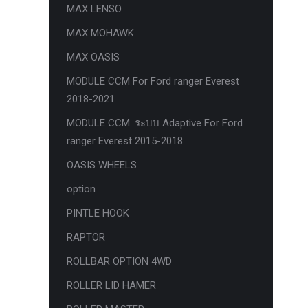
MAX LENSO
กล้องถอยหลังแท้
MAX MOHAWK
กล่องฟิว BJB FORD ตรงรุ่น RANGER
MAX OASIS
EVEREST RAPTOR 2015-2021
MODULE CCM For Ford ranger Everest
กล้องมองรอบคัน 360องศา
2018-2021
กล่องเครื่อง
MODULE CCM. ระบบ Adaptive For Ford
กล่องเครื่องแท้ Module PCM Ford (SID
ranger Everest 2015-2018
209 ) RANGER& EVEREST 2.2 3.2
OASIS WHEELS
กล่องเพิ่มรีโมทสตาร์ท Car remote
option
control system ตรงรุ่น Ranger Everest
PINTLE HOOK
Raptor Mc 2015 -2021
RAPTOR
กล่องเพิ่มรีโมทสตาร์ท ตรงรุ่น Ranger
Everest Raptor Mc 2015 -2021 (ปลั๊ก
ROLLBAR OPTION 4WD
ตรงรุ่น ไม่ตัดต่อสาย) ** ต้องโปรแกรม
ROLLER LID HAMER
ระบบ **