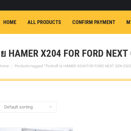
ON)
FX4 (2012-ON
REVO
T
NP300 (2015-ON)
HOME
ALL PRODUCTS
CONFIRM PAYMENT
M
หน้า
การ์ดมอเตอร์พวงมาล
กล้องถอยหลัง
ก้
FORD RANGER NEXTGEN 2022
รองหน้าปรับอง
OPTION 4WD 
าย HAMER X204 FOR FORD NEXT 
1 นิ้ว (25mm) สี
You are here:
เหลือง
ก้อนรองห
Home
Products tagged “กันชนท้าย HAMER X204 FOR FORD NEXT GEN 2022
ปรับองศา OPT
4WD ขนาด 1 นิ
(25mm) สีเหลือ
ตรงรุ่น -CHEVE ALL N
COLORADO (2012-ON)
-FORD EVEREST (201
ตรงรุ่น -FORD RANGER