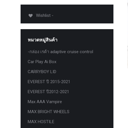
USB TypeA และ TypeC แท้ตรงรุ่น
Ranger Raptor Everest
Wishlist -
VCM 2 license แท้ 1 ปี •• FOR FORD
MAZDA •• IDS.
กระจก F-150 ตรงรุ่น RANGER EVEREST
หมวดหมู่สินค้า
Raptor 2011-2021
-กล่อง เรด้า adaptive cruise control
กระจกมองข้าง F-150 USA สำหรับ
Ranger Raptor Everest ปี2012+ 1 คู่
Car Play Ai Box
กระจังหน้า EVEREST
CARRYBOY LID
กระจังหน้า FORD
EVEREST ปี 2015-2021
กระจังหน้า RAPTOR
EVEREST ปี2012-2021
กล่องควบคุมระบบเกียร์ TCM สำหรับรถ :
Max AAA Vampire
Ford Fiesta 1.5/1.6 แท้ใหม่
MAX BRIGHT WHEELS
กล้องติดรถยนต์
MAX HOSTILE
กล้องติดรถยนต์ VIOFO รุ่น A129 Duo