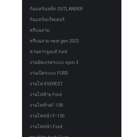
ยาง Veenom Black Eagle
กันแคร้งเหล็ก OUTLANDER
ยาง ยาง Grit King Ridge Climber R/T
กันแคร้งแร็พเตอร์
รุ่นใหม่มาแล้ว กระจก F-150 ตรงรุ่น
ครีบฉลาม
RANGER EVEREST Raptor 2011-2021
ครีบฉลาม next gen 2022
หน้าจอ Sync 3 รุ่นล่าสุด ตรงรุ่น Ford
คานลากจูงแท้ ford
Ranger Everest สำหรับ Upgrade Sync
งานอัพเกรดระบบ sycn 3
หน้าจอเรือนไมล์แท้ FORD EVEREST
RANGER 2.0 PART G
งานเปิดระบบ FORD
หน้าจอเรือนไมล์แท้ FORD EVEREST
งานไฟ EVEREST
RANGER 2.0 PART J
งานไฟท้าย Ford
หน้าจอเรือนไมล์แท้ FORD F150
งานไฟท้ายF-150
หน้าจอเรือนไมล์แท้ FORD RAPTOR
งานไฟหน้า F-150
หน้าจอเรือนไมล์แท้ FORD XL ธรรมดา
งานไฟหน้า Ford
PART J