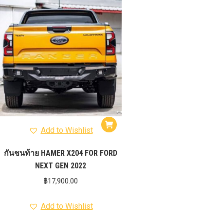
รุ่น -ISUZU V-CROSS (2
ON)
ตรงรุ่น -MAZDA B
PRO (2012-ON)
ตรงรุ่น 
TOYOTA VIGO
ปีกนกปรับอ
4WD ขาวฝาแดง
ปีกนกปรับองศา 
4WD ดำฝาแดง
ปีกนกปรับองศา O
ปีกนกปรับองศา O
ฟ้าฝาแดง
4WD เหลืองฝาฟ้า
ปีกนกปรับ
Option 4WD แดงฝาดำ
ห่วงโอเมก้
OPTION 4WD (สีแดง)
ไฟหน้า
อัพเกรด
Add to Wishlist
กันชนท้าย HAMER X204 FOR FORD
NEXT GEN 2022
฿
17,900.00
Add to Wishlist