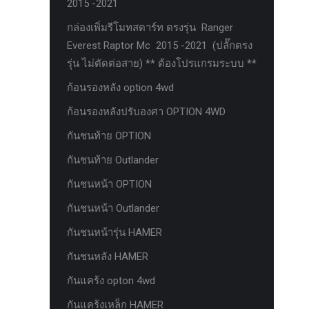
2015 -2021
ตะแกรงกันหนู
กล่องเพิ่มรีโมทสตาร์ท ตรงรุ่น Ranger
บันไดข้าง HAMER
Everest Raptor Mc 2015 -2021 (ปลั๊กตรง
รุ่น ไม่ตัดต่อสาย) ** ต้องโปรแกรมระบบ **
บันไดข้าง Outlander
ก้อนรองหลัง option 4wd
ประดับยนต์ Ford
ก้อนรองหลังปรับองศา OPTION 4WD
ปีกนกปรับองศา Option 4WD
กันชนท้าย OPTION
ฝาครอบกระโปรง
กันชนท้าย Outlander
มอเตอร์ แร็กไฟฟ้า PSCM.แท้ Fomoco
Ford Ford Ranger Everest Raptor 2015-
กันชนหน้า OPTION
2021 Mc
กันชนหน้า Outlander
ยาง
กันชนหน้ารุ่น HAMER
ยาง Crossleader Wildtiger T01 Tires
กันชนหลัง HAMER
ยาง Leao Sport AT-2
กันแคร้ง opton 4wd
ยาง Nos N1
กันแคร้งเหล็ก HAMER