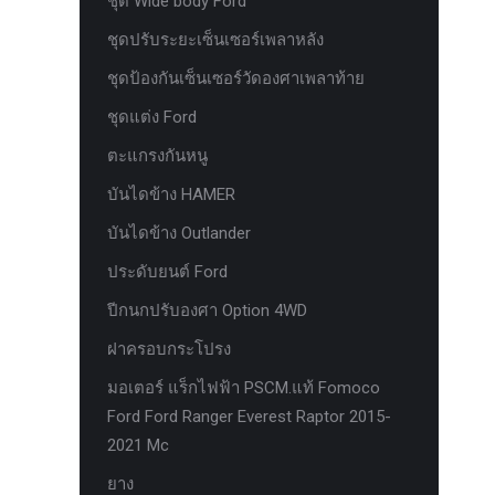
ชุด Wide body Ford
ห่วงแดง HAMER
ชุดปรับระยะเซ็นเซอร์เพลาหลัง
ห่วงโอเมก้า option
ชุดป้องกันเซ็นเซอร์วัดองศาเพลาท้าย
หัวเกียร์
ชุดแต่ง Ford
อุปกรณ์ภายในรถยนต์ FORD
ตะแกรงกันหนู
เคสกุญแจคาร์บอน for ford next gen
บันไดข้าง HAMER
เซ็นเซอร์หน้าพร้อมสายแท้ 4 จุด ตรงรุ่น
บันไดข้าง Outlander
Ranger Everest Raptor MC ปี 2015-2021
ประดับยนต์ Ford
เซ็นเซอร์หน้าพร้อมสายแท้ 6 จุด ตรงรุ่น
Ranger Everest Raptor MC ปี 2015-2021
ปีกนกปรับองศา Option 4WD
แผงครอบแอร์ FCIM ตรงรุ่น Ford XLT.
ฝาครอบกระโปรง
2015-2017
มอเตอร์ แร็กไฟฟ้า PSCM.แท้ Fomoco
แผงควบคุมแอร์ FCIM ตรงรุ่น FORD
Ford Ford Ranger Everest Raptor 2015-
EVEREST 2.2 3.2 2.0
2021 Mc
แหนบแอด option 4wd
ยาง