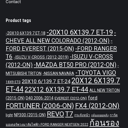
Contact
Product tags
-20X10 6X139.7 ET-19
-
-20X10 6X139.7 ET-18
CHEVE ALL NEW COLORADO (2012-ON)
-
-FORD RANGER
FORD EVEREST (2015-ON)
T6
-ISUZU V-CROSS
-ISUZU V-CROSS (2012-2019)
-MAZDA BT50 PRO (2012-ON)
(2012-ON)
-
-TOYOTA VIGO
MITSUBISHI TRITON
-NISSAN NAVARA
20X12 6X139.7
20X10 6/139.7 ET-24
18X9 ET0
ET-44
22X12 6X139.7 ET-44
ALL NEW TRITON
ford
(2015-ON)
D40 2006-2014
EVEREST (2012-ON)
FORTUNER (2006-ON)
FX4 (2012-ON)
REVO
T7
NP300 (2015-ON)
light
กระจังหน้า
การ์ด
กล้องถอยหลัง
ก้อนรอง
มอเตอร์พวงมาลัยไฟฟ้า FORD RANGER NEXTGEN 2022