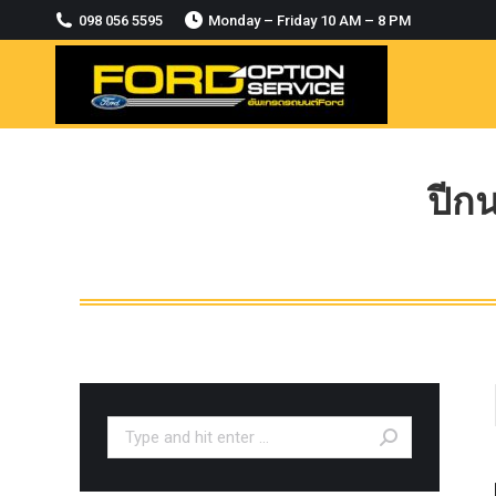
2018-2021
098 056 5595
Monday – Friday 10 AM – 8 PM
MODULE CCM. ระบบ Adaptive For Ford
ranger Everest 2015-2018
OASIS WHEELS
option
PINTLE HOOK
ปีก
RAPTOR
ROLLBAR OPTION 4WD
ROLLER LID HAMER
ROLLER MASTER
TRAILER BALL
ULTIMATE SHACKLES
Search:
Uncategorized