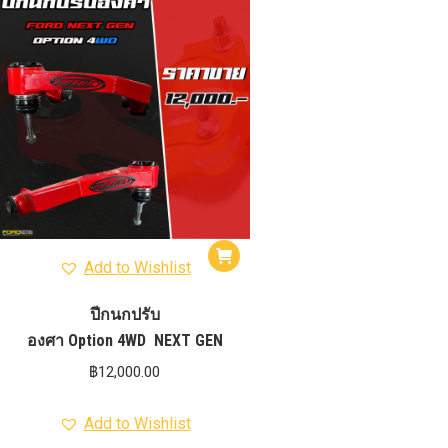
รุ่น -ISUZU V-CROSS (2
ON)
ตรงรุ่น -MAZDA B
PRO (2012-ON)
ตรงรุ่น 
TOYOTA VIGO
ปีกนกปรับอ
4WD ขาวฝาแดง
ปีกนกปรับองศา 
4WD ดำฝาแดง
ปีกนกปรับองศา O
ปีกนกปรับองศา O
ฟ้าฝาแดง
4WD เหลืองฝาฟ้า
ปีกนกปรับ
Option 4WD แดงฝาดำ
ห่วงโอเมก้
OPTION 4WD (สีแดง)
ไฟหน้า
อัพเกรด
Add to Wishlist
ปีกนกปรับ
องศา Option 4WD NEXT GEN
฿
12,000.00
Add to Wishlist