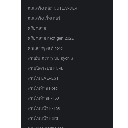
ยาง Veenom Black Eagle
กันแคร้งเหล็ก OUTLANDER
ยาง ยาง Grit King Ridge Climber R/T
กันแคร้งแร็พเตอร์
รุ่นใหม่มาแล้ว กระจก F-150 ตรงรุ่น
ครีบฉลาม
RANGER EVEREST Raptor 2011-2021
ครีบฉลาม next gen 2022
หน้าจอ Sync 3 รุ่นล่าสุด ตรงรุ่น Ford
คานลากจูงแท้ ford
Ranger Everest สำหรับ Upgrade Sync
งานอัพเกรดระบบ sycn 3
หน้าจอเรือนไมล์แท้ FORD EVEREST
RANGER 2.0 PART G
งานเปิดระบบ FORD
หน้าจอเรือนไมล์แท้ FORD EVEREST
งานไฟ EVEREST
RANGER 2.0 PART J
งานไฟท้าย Ford
หน้าจอเรือนไมล์แท้ FORD F150
งานไฟท้ายF-150
หน้าจอเรือนไมล์แท้ FORD RAPTOR
งานไฟหน้า F-150
หน้าจอเรือนไมล์แท้ FORD XL ธรรมดา
งานไฟหน้า Ford
PART J