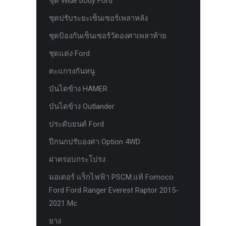
ชุด Wide body Ford
ห่วงแดง HAMER
ชุดปรับระยะเซ็นเซอร์เพลาหลัง
ห่วงโอเมก้า option
ชุดป้องกันเซ็นเซอร์วัดองศาเพลาท้าย
หัวเกียร์
ชุดแต่ง Ford
อุปกรณ์ภายในรถยนต์ FORD
ตะแกรงกันหนู
เคสกุญแจคาร์บอน for ford next gen
บันไดข้าง HAMER
เซ็นเซอร์หน้าพร้อมสายแท้ 4 จุด ตรงรุ่น
บันไดข้าง Outlander
Ranger Everest Raptor MC ปี 2015-2021
ประดับยนต์ Ford
เซ็นเซอร์หน้าพร้อมสายแท้ 6 จุด ตรงรุ่น
Ranger Everest Raptor MC ปี 2015-2021
ปีกนกปรับองศา Option 4WD
แผงครอบแอร์ FCIM ตรงรุ่น Ford XLT.
ฝาครอบกระโปรง
2015-2017
มอเตอร์ แร็กไฟฟ้า PSCM.แท้ Fomoco
แผงควบคุมแอร์ FCIM ตรงรุ่น FORD
Ford Ford Ranger Everest Raptor 2015-
EVEREST 2.2 3.2 2.0
2021 Mc
แหนบแอด option 4wd
ยาง