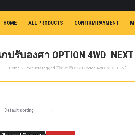
ON)
FX4 (2012-ON
REVO
T
NP300 (2015-ON)
HOME
ALL PRODUCTS
CONFIRM PAYMENT
M
หน้า
การ์ดมอเตอร์พวงมาล
กล้องถอยหลัง
ก้
FORD RANGER NEXTGEN 2022
รองหน้าปรับอง
OPTION 4WD 
นกปรับองศา OPTION 4WD NEXT
1 นิ้ว (25mm) สี
You are here:
เหลือง
ก้อนรองห
Home
Products tagged “ปีกนกปรับองศา Option 4WD NEXT GEN”
ปรับองศา OPT
4WD ขนาด 1 นิ
(25mm) สีเหลือ
ตรงรุ่น -CHEVE ALL N
COLORADO (2012-ON)
-FORD EVEREST (201
ตรงรุ่น -FORD RANGER