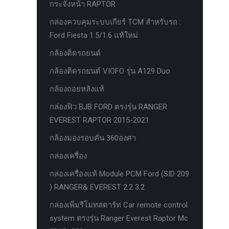
กระจังหน้า RAPTOR
ครีบฉลาม next gen 2022
กล่องควบคุมระบบเกียร์ TCM สำหรับรถ :
คานลากจูงแท้ ford
Ford Fiesta 1.5/1.6 แท้ใหม่
งานอัพเกรดระบบ sycn 3
กล้องติดรถยนต์
งานเปิดระบบ FORD
กล้องติดรถยนต์ VIOFO รุ่น A129 Duo
งานไฟ EVEREST
กล้องถอยหลังแท้
งานไฟท้าย Ford
กล่องฟิว BJB FORD ตรงรุ่น RANGER
งานไฟท้ายF-150
EVEREST RAPTOR 2015-2021
งานไฟหน้า F-150
กล้องมองรอบคัน 360องศา
งานไฟหน้า Ford
กล่องเครื่อง
ชุด Wide body Ford
กล่องเครื่องแท้ Module PCM Ford (SID 209
) RANGER& EVEREST 2.2 3.2
ชุดปรับระยะเซ็นเซอร์เพลาหลัง
กล่องเพิ่มรีโมทสตาร์ท Car remote control
ชุดป้องกันเซ็นเซอร์วัดองศาเพลาท้าย
system ตรงรุ่น Ranger Everest Raptor Mc
ชุดแต่ง Ford