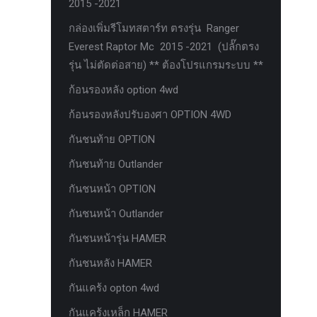
2015 -2021
ตะแกรงกันหนู
กล่องเพิ่มรีโมทสตาร์ท ตรงรุ่น Ranger
บันไดข้าง HAMER
Everest Raptor Mc 2015 -2021 (ปลั๊กตรง
รุ่น ไม่ตัดต่อสาย) ** ต้องโปรแกรมระบบ **
บันไดข้าง Outlander
ก้อนรองหลัง option 4wd
ประดับยนต์ Ford
ก้อนรองหลังปรับองศา OPTION 4WD
ปีกนกปรับองศา Option 4WD
กันชนท้าย OPTION
ฝาครอบกระโปรง
กันชนท้าย Outlander
มอเตอร์ แร็กไฟฟ้า PSCM.แท้ Fomoco
Ford Ford Ranger Everest Raptor 2015-
กันชนหน้า OPTION
2021 Mc
กันชนหน้า Outlander
ยาง
กันชนหน้ารุ่น HAMER
ยาง Crossleader Wildtiger T01 Tires
กันชนหลัง HAMER
ยาง Leao Sport AT-2
กันแคร้ง opton 4wd
ยาง Nos N1
กันแคร้งเหล็ก HAMER