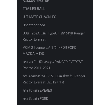
ROLLER MASTER
ก้อนรองหลัง option 4wd
TRAILER BALL
ก้อนรองหลังปรับองศา OPTION 4WD
ULTIMATE SHACKLES
กันชนท้าย OPTION
Uncategorized
กันชนท้าย Outlander
USB TypeA และ TypeC แท้ตรงรุ่น Ranger
กันชนหน้า OPTION
Raptor Everest
กันชนหน้า Outlander
VCM 2 license แท้ 1 ปี •• FOR FORD
กันชนหน้ารุ่น HAMER
MAZDA •• IDS.
กันชนหลัง HAMER
กระจก F-150 ตรงรุ่น RANGER EVEREST
Raptor 2011-2021
กันแคร้ง opton 4wd
กระจกมองข้าง F-150 USA สำหรับ Ranger
กันแคร้งเหล็ก HAMER
Raptor Everest ปี2012+ 1 คู่
กันแคร้งเหล็ก OUTLANDER
กระจังหน้า EVEREST
กันแคร้งแร็พเตอร์
กระจังหน้า FORD
ครีบฉลาม