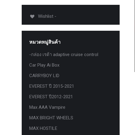
USB TypeA และ TypeC แท้ตรงรุ่น
Ranger Raptor Everest
Wishlist -
VCM 2 license แท้ 1 ปี •• FOR FORD
MAZDA •• IDS.
กระจก F-150 ตรงรุ่น RANGER EVEREST
หมวดหมู่สินค้า
Raptor 2011-2021
-กล่อง เรด้า adaptive cruise control
กระจกมองข้าง F-150 USA สำหรับ
Ranger Raptor Everest ปี2012+ 1 คู่
Car Play Ai Box
กระจังหน้า EVEREST
CARRYBOY LID
กระจังหน้า FORD
EVEREST ปี 2015-2021
กระจังหน้า RAPTOR
EVEREST ปี2012-2021
กล่องควบคุมระบบเกียร์ TCM สำหรับรถ :
Max AAA Vampire
Ford Fiesta 1.5/1.6 แท้ใหม่
MAX BRIGHT WHEELS
กล้องติดรถยนต์
MAX HOSTILE
กล้องติดรถยนต์ VIOFO รุ่น A129 Duo