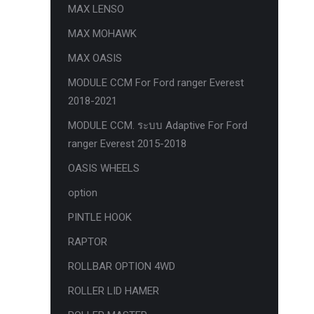
MAX LENSO
กล้องถอยหลังแท้
MAX MOHAWK
กล่องฟิว BJB FORD ตรงรุ่น RANGER
MAX OASIS
EVEREST RAPTOR 2015-2021
MODULE CCM For Ford ranger Everest
กล้องมองรอบคัน 360องศา
2018-2021
กล่องเครื่อง
MODULE CCM. ระบบ Adaptive For Ford
กล่องเครื่องแท้ Module PCM Ford (SID
ranger Everest 2015-2018
209 ) RANGER& EVEREST 2.2 3.2
OASIS WHEELS
กล่องเพิ่มรีโมทสตาร์ท Car remote
option
control system ตรงรุ่น Ranger Everest
PINTLE HOOK
Raptor Mc 2015 -2021
RAPTOR
กล่องเพิ่มรีโมทสตาร์ท ตรงรุ่น Ranger
Everest Raptor Mc 2015 -2021 (ปลั๊ก
ROLLBAR OPTION 4WD
ตรงรุ่น ไม่ตัดต่อสาย) ** ต้องโปรแกรม
ROLLER LID HAMER
ระบบ **