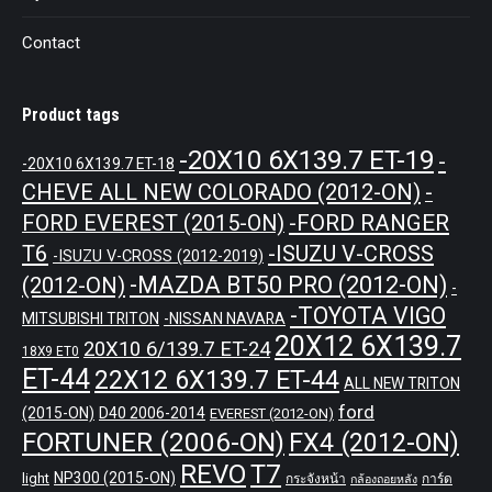
Contact
Product tags
-20X10 6X139.7 ET-19
-
-20X10 6X139.7 ET-18
CHEVE ALL NEW COLORADO (2012-ON)
-
-FORD RANGER
FORD EVEREST (2015-ON)
T6
-ISUZU V-CROSS
-ISUZU V-CROSS (2012-2019)
-MAZDA BT50 PRO (2012-ON)
(2012-ON)
-
-TOYOTA VIGO
MITSUBISHI TRITON
-NISSAN NAVARA
20X12 6X139.7
20X10 6/139.7 ET-24
18X9 ET0
ET-44
22X12 6X139.7 ET-44
ALL NEW TRITON
ford
(2015-ON)
D40 2006-2014
EVEREST (2012-ON)
FORTUNER (2006-ON)
FX4 (2012-ON)
REVO
T7
NP300 (2015-ON)
light
กระจังหน้า
การ์ด
กล้องถอยหลัง