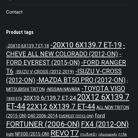
Contact
Product tags
-20X10 6X139.7 ET-19
-
-20X10 6X139.7 ET-18
CHEVE ALL NEW COLORADO (2012-ON)
-
-FORD RANGER
FORD EVEREST (2015-ON)
T6
-ISUZU V-CROSS
-ISUZU V-CROSS (2012-2019)
-MAZDA BT50 PRO (2012-ON)
(2012-ON)
-
-TOYOTA VIGO
MITSUBISHI TRITON
-NISSAN NAVARA
20X12 6X139.7
20X10 6/139.7 ET-24
18X9 ET0
ET-44
22X12 6X139.7 ET-44
ALL NEW TRITON
ford
(2015-ON)
D40 2006-2014
EVEREST (2012-ON)
FORTUNER (2006-ON)
FX4 (2012-ON)
REVO
T7
NP300 (2015-ON)
light
กระจังหน้า
การ์ด
กล้องถอยหลัง