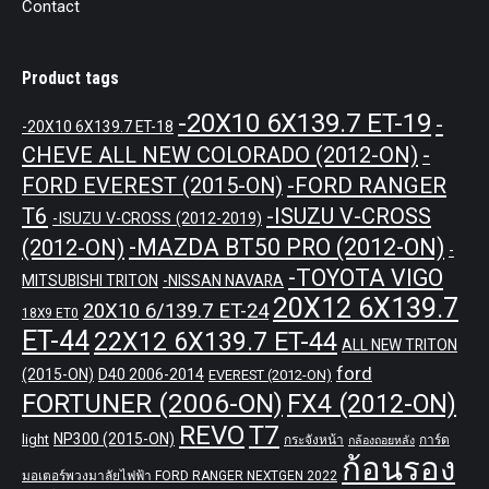
Contact
Product tags
-20X10 6X139.7 ET-19
-
-20X10 6X139.7 ET-18
CHEVE ALL NEW COLORADO (2012-ON)
-
-FORD RANGER
FORD EVEREST (2015-ON)
T6
-ISUZU V-CROSS
-ISUZU V-CROSS (2012-2019)
-MAZDA BT50 PRO (2012-ON)
(2012-ON)
-
-TOYOTA VIGO
MITSUBISHI TRITON
-NISSAN NAVARA
20X12 6X139.7
20X10 6/139.7 ET-24
18X9 ET0
ET-44
22X12 6X139.7 ET-44
ALL NEW TRITON
ford
(2015-ON)
D40 2006-2014
EVEREST (2012-ON)
FORTUNER (2006-ON)
FX4 (2012-ON)
REVO
T7
NP300 (2015-ON)
light
กระจังหน้า
การ์ด
กล้องถอยหลัง
ก้อนรอง
มอเตอร์พวงมาลัยไฟฟ้า FORD RANGER NEXTGEN 2022