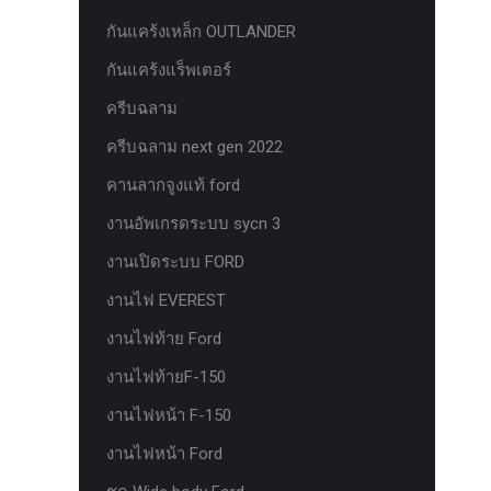
ยาง Veenom Black Eagle
กันแคร้งเหล็ก OUTLANDER
ยาง ยาง Grit King Ridge Climber R/T
กันแคร้งแร็พเตอร์
รุ่นใหม่มาแล้ว กระจก F-150 ตรงรุ่น
ครีบฉลาม
RANGER EVEREST Raptor 2011-2021
ครีบฉลาม next gen 2022
หน้าจอ Sync 3 รุ่นล่าสุด ตรงรุ่น Ford
คานลากจูงแท้ ford
Ranger Everest สำหรับ Upgrade Sync
งานอัพเกรดระบบ sycn 3
หน้าจอเรือนไมล์แท้ FORD EVEREST
RANGER 2.0 PART G
งานเปิดระบบ FORD
หน้าจอเรือนไมล์แท้ FORD EVEREST
งานไฟ EVEREST
RANGER 2.0 PART J
งานไฟท้าย Ford
หน้าจอเรือนไมล์แท้ FORD F150
งานไฟท้ายF-150
หน้าจอเรือนไมล์แท้ FORD RAPTOR
งานไฟหน้า F-150
หน้าจอเรือนไมล์แท้ FORD XL ธรรมดา
งานไฟหน้า Ford
PART J