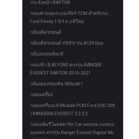
กระจังหน้า RAPTOR
ครีบฉลาม next gen 2022
กล่องควบคุมระบบเกียร์ TCM สำหรับรถ :
คานลากจูงแท้ ford
Ford Fiesta 1.5/1.6 แท้ใหม่
งานอัพเกรดระบบ sycn 3
กล้องติดรถยนต์
งานเปิดระบบ FORD
กล้องติดรถยนต์ VIOFO รุ่น A129 Duo
งานไฟ EVEREST
กล้องถอยหลังแท้
งานไฟท้าย Ford
กล่องฟิว BJB FORD ตรงรุ่น RANGER
งานไฟท้ายF-150
EVEREST RAPTOR 2015-2021
งานไฟหน้า F-150
กล้องมองรอบคัน 360องศา
งานไฟหน้า Ford
กล่องเครื่อง
ชุด Wide body Ford
กล่องเครื่องแท้ Module PCM Ford (SID 209
) RANGER& EVEREST 2.2 3.2
ชุดปรับระยะเซ็นเซอร์เพลาหลัง
กล่องเพิ่มรีโมทสตาร์ท Car remote control
ชุดป้องกันเซ็นเซอร์วัดองศาเพลาท้าย
system ตรงรุ่น Ranger Everest Raptor Mc
ชุดแต่ง Ford