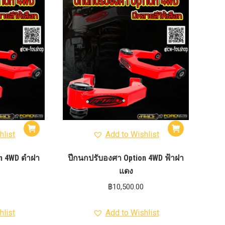
012-
T50
-
งศา Option
Option
ption 4WD
ption
องศา
าอลูมิเนียม
hlist
Add to Wishlist
n 4WD ดำฝา
ปีกนกปรับองศา Option 4WD ฟ้าฝา
แดง
฿
10,500.00
hlist
Add to Wishlist