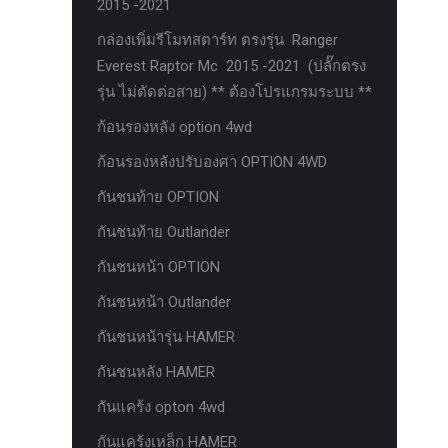
2015 -2021
ตะแกรงกันหนู
กล่องเพิ่มรีโมทสตาร์ท ตรงรุ่น Ranger
บันไดข้าง HAMER
Everest Raptor Mc 2015 -2021 (ปลั๊กตรง
รุ่น ไม่ตัดต่อสาย) ** ต้องโปรแกรมระบบ **
บันไดข้าง Outlander
ก้อนรองหลัง option 4wd
ประดับยนต์ Ford
ก้อนรองหลังปรับองศา OPTION 4WD
ปีกนกปรับองศา Option 4WD
กันชนท้าย OPTION
ฝาครอบกระโปรง
กันชนท้าย Outlander
มอเตอร์ แร็กไฟฟ้า PSCM.แท้ Fomoco
Ford Ford Ranger Everest Raptor 2015-
กันชนหน้า OPTION
2021 Mc
กันชนหน้า Outlander
ยาง
กันชนหน้ารุ่น HAMER
ยาง Crossleader Wildtiger T01 Tires
กันชนหลัง HAMER
ยาง Leao Sport AT-2
กันแคร้ง opton 4wd
ยาง Nos N1
กันแคร้งเหล็ก HAMER