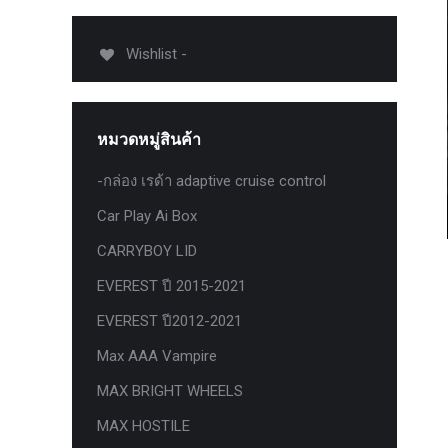
USB TypeA และ TypeC แท้ตรงรุ่น
Ranger Raptor Everest
Wishlist -
VCM 2 license แท้ 1 ปี •• FOR FORD
MAZDA •• IDS.
กระจก F-150 ตรงรุ่น RANGER EVEREST
หมวดหมู่สินค้า
Raptor 2011-2021
-กล่อง เรด้า adaptive cruise control
กระจกมองข้าง F-150 USA สำหรับ
Ranger Raptor Everest ปี2012+ 1 คู่
Car Play Ai Box
กระจังหน้า EVEREST
CARRYBOY LID
กระจังหน้า FORD
EVEREST ปี 2015-2021
กระจังหน้า RAPTOR
EVEREST ปี2012-2021
กล่องควบคุมระบบเกียร์ TCM สำหรับรถ :
Max AAA Vampire
Ford Fiesta 1.5/1.6 แท้ใหม่
MAX BRIGHT WHEELS
กล้องติดรถยนต์
MAX HOSTILE
กล้องติดรถยนต์ VIOFO รุ่น A129 Duo