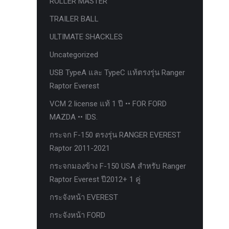
ROLLER MASTER
ก้อนรองหลัง option 4wd
TRAILER BALL
ก้อนรองหลังปรับองศา OPTION 4WD
ULTIMATE SHACKLES
กันชนท้าย OPTION
Uncategorized
กันชนท้าย Outlander
USB TypeA และ TypeC แท้ตรงรุ่น Ranger
กันชนหน้า OPTION
Raptor Everest
กันชนหน้า Outlander
VCM 2 license แท้ 1 ปี •• FOR FORD
กันชนหน้ารุ่น HAMER
MAZDA •• IDS.
กันชนหลัง HAMER
กระจก F-150 ตรงรุ่น RANGER EVEREST
Raptor 2011-2021
กันแคร้ง opton 4wd
กระจกมองข้าง F-150 USA สำหรับ Ranger
กันแคร้งเหล็ก HAMER
Raptor Everest ปี2012+ 1 คู่
กันแคร้งเหล็ก OUTLANDER
กระจังหน้า EVEREST
กันแคร้งแร็พเตอร์
กระจังหน้า FORD
ครีบฉลาม