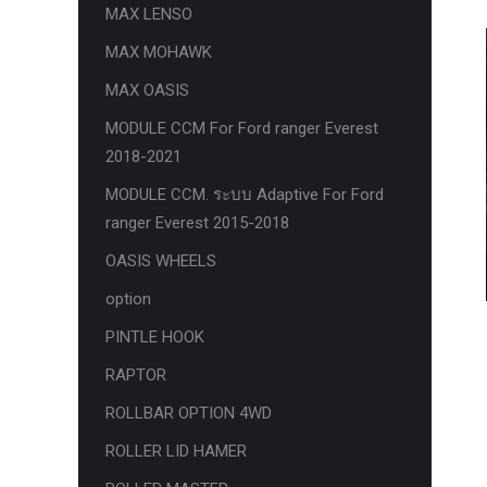
MAX LENSO
กล้องถอยหลังแท้
MAX MOHAWK
กล่องฟิว BJB FORD ตรงรุ่น RANGER
MAX OASIS
EVEREST RAPTOR 2015-2021
MODULE CCM For Ford ranger Everest
กล้องมองรอบคัน 360องศา
2018-2021
กล่องเครื่อง
MODULE CCM. ระบบ Adaptive For Ford
กล่องเครื่องแท้ Module PCM Ford (SID
ranger Everest 2015-2018
209 ) RANGER& EVEREST 2.2 3.2
OASIS WHEELS
กล่องเพิ่มรีโมทสตาร์ท Car remote
option
control system ตรงรุ่น Ranger Everest
PINTLE HOOK
Raptor Mc 2015 -2021
RAPTOR
กล่องเพิ่มรีโมทสตาร์ท ตรงรุ่น Ranger
Everest Raptor Mc 2015 -2021 (ปลั๊ก
ROLLBAR OPTION 4WD
ตรงรุ่น ไม่ตัดต่อสาย) ** ต้องโปรแกรม
ROLLER LID HAMER
ระบบ **