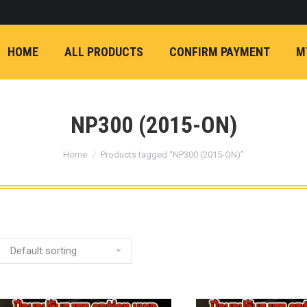
ON)
FX4 (2012-ON
REVO
T
NP300 (2015-ON)
HOME
ALL PRODUCTS
CONFIRM PAYMENT
M
หน้า
การ์ดมอเตอร์พวงมาล
กล้องถอยหลัง
ก้
FORD RANGER NEXTGEN 2022
รองหน้าปรับอง
OPTION 4WD 
NP300 (2015-ON)
1 นิ้ว (25mm) สี
You are here:
เหลือง
ก้อนรองห
Home
Products tagged “NP300 (2015-ON)”
ปรับองศา OPT
4WD ขนาด 1 นิ
(25mm) สีเหลือ
ตรงรุ่น -CHEVE ALL N
COLORADO (2012-ON)
-FORD EVEREST (201
ตรงรุ่น -FORD RANGER