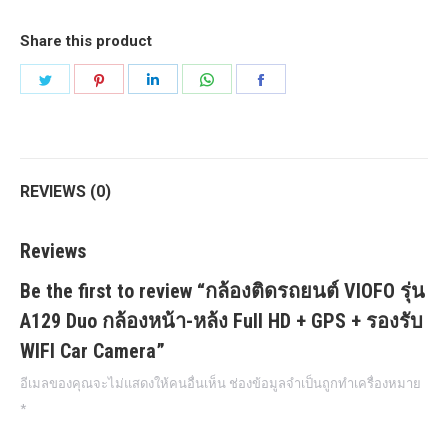
Duo
กล้อง
Share this product
หน้า-
Share
Share
Share
Share
Share
หล้ง
on
on
on
on
on
Full
Twitter
Pinterest
LinkedIn
WhatsApp
Facebook
HD
+
REVIEWS (0)
GPS
+
Reviews
รองรับ
WIFI
Be the first to review “กล้องติดรถยนต์ VIOFO รุ่น
Car
A129 Duo กล้องหน้า-หล้ง Full HD + GPS + รองรับ
Camera
WIFI Car Camera”
quantity
อีเมลของคุณจะไม่แสดงให้คนอื่นเห็น
ช่องข้อมูลจำเป็นถูกทำเครื่องหมาย
*