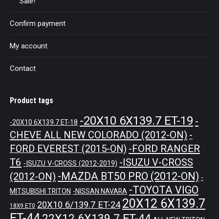
Sale!
Confirm payment
My account
Contact
Product tags
-20X10 6X139.7 ET-19
-
-20X10 6X139.7 ET-18
CHEVE ALL NEW COLORADO (2012-ON)
-
-FORD RANGER
FORD EVEREST (2015-ON)
T6
-ISUZU V-CROSS
-ISUZU V-CROSS (2012-2019)
-MAZDA BT50 PRO (2012-ON)
(2012-ON)
-
-TOYOTA VIGO
MITSUBISHI TRITON
-NISSAN NAVARA
20X12 6X139.7
20X10 6/139.7 ET-24
18X9 ET0
ET-44
22X12 6X139.7 ET-44