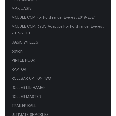
MAX OASIS
MODULE CCM For Ford ranger Everest 2018-2021
MODULE CCM. ระบบ Adaptive For Ford ranger Everest
2015-2018
OASIS WHEELS
option
PINTLE HOOK
RAPTOR
ROLLBAR OPTION 4WD
ROLLER LID HAMER
ROLLER MASTER
TRAILER BALL
ULTIMATE SHACKLES