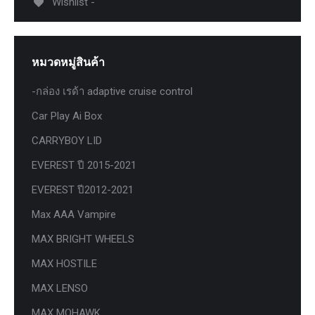
Wishlist -
หมวดหมู่สินค้า
-กล่อง เรด้า adaptive cruise control
Car Play Ai Box
CARRYBOY LID
EVEREST ปี 2015-2021
EVEREST ปี2012-2021
Max AAA Vampire
MAX BRIGHT WHEELS
MAX HOSTILE
MAX LENSO
MAX MOHAWK