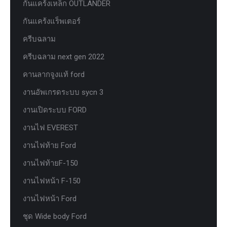
กันแคร้งเหล็ก OUTLANDER
กันแคร้งแร็พเตอร์
ครีบฉลาม
ครีบฉลาม next gen 2022
คานลากจูงแท้ ford
งานอัพเกรดระบบ sycn 3
งานเปิดระบบ FORD
งานไฟ EVEREST
งานไฟท้าย Ford
งานไฟท้ายF-150
งานไฟหน้า F-150
งานไฟหน้า Ford
ชุด Wide body Ford