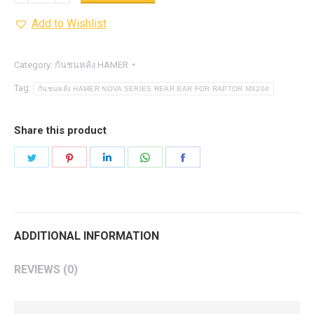
หลัง
Add to Wishlist
HAMER
NOVA
SERIES
Category:
กันชนหลัง HAMER
REAR
Tag:
กันชนหลัง HAMER NOVA SERIES REAR BAR FOR RAPTOR MX204
BAR
FOR
Share this product
RAPTOR
Share
Share
Share
Share
Share
MX204
on
on
on
on
on
quantity
Twitter
Pinterest
LinkedIn
WhatsApp
Facebook
ADDITIONAL INFORMATION
REVIEWS (0)