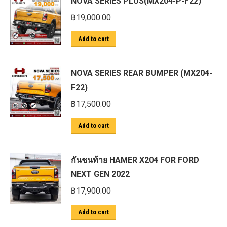
NOVA SERIES PLUS(MX204-P-F22)
฿
19,000.00
Add to cart
NOVA SERIES REAR BUMPER (MX204-
F22)
฿
17,500.00
Add to cart
กันชนท้าย HAMER X204 FOR FORD
NEXT GEN 2022
฿
17,900.00
Add to cart