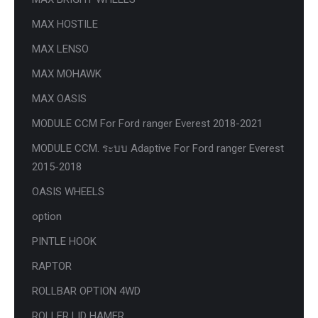
MAX HOSTILE
MAX LENSO
MAX MOHAWK
MAX OASIS
MODULE CCM For Ford ranger Everest 2018-2021
MODULE CCM. ระบบ Adaptive For Ford ranger Everest
2015-2018
OASIS WHEELS
option
PINTLE HOOK
RAPTOR
ROLLBAR OPTION 4WD
ROLLER LID HAMER