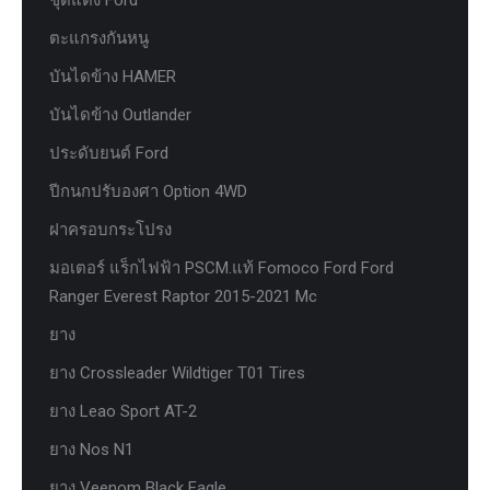
ชุดแต่ง Ford
ตะแกรงกันหนู
บันไดข้าง HAMER
บันไดข้าง Outlander
ประดับยนต์ Ford
ปีกนกปรับองศา Option 4WD
ฝาครอบกระโปรง
มอเตอร์ แร็กไฟฟ้า PSCM.แท้ Fomoco Ford Ford
Ranger Everest Raptor 2015-2021 Mc
ยาง
ยาง Crossleader Wildtiger T01 Tires
ยาง Leao Sport AT-2
ยาง Nos N1
ยาง Veenom Black Eagle