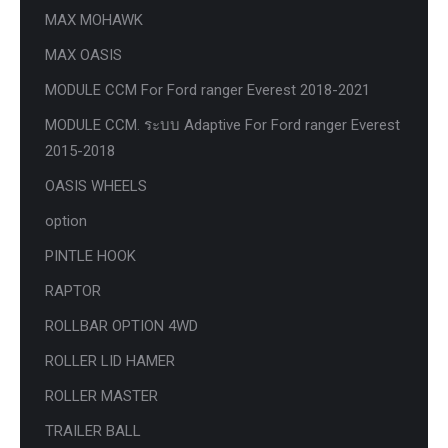
MAX MOHAWK
MAX OASIS
MODULE CCM For Ford ranger Everest 2018-2021
MODULE CCM. ระบบ Adaptive For Ford ranger Everest
2015-2018
OASIS WHEELS
option
PINTLE HOOK
RAPTOR
ROLLBAR OPTION 4WD
ROLLER LID HAMER
ROLLER MASTER
TRAILER BALL