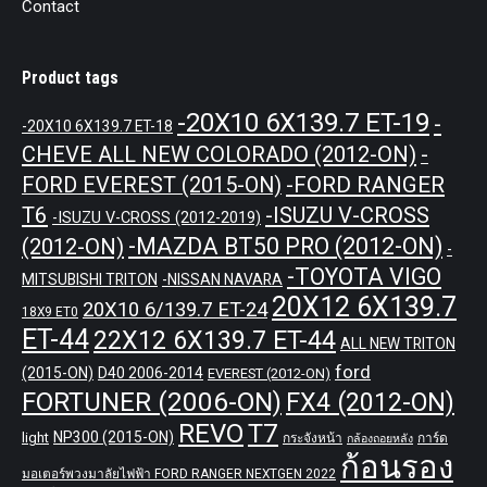
Contact
Product tags
-20X10 6X139.7 ET-19
-
-20X10 6X139.7 ET-18
CHEVE ALL NEW COLORADO (2012-ON)
-
-FORD RANGER
FORD EVEREST (2015-ON)
T6
-ISUZU V-CROSS
-ISUZU V-CROSS (2012-2019)
-MAZDA BT50 PRO (2012-ON)
(2012-ON)
-
-TOYOTA VIGO
MITSUBISHI TRITON
-NISSAN NAVARA
20X12 6X139.7
20X10 6/139.7 ET-24
18X9 ET0
ET-44
22X12 6X139.7 ET-44
ALL NEW TRITON
ford
(2015-ON)
D40 2006-2014
EVEREST (2012-ON)
FORTUNER (2006-ON)
FX4 (2012-ON)
REVO
T7
NP300 (2015-ON)
light
กระจังหน้า
การ์ด
กล้องถอยหลัง
ก้อนรอง
มอเตอร์พวงมาลัยไฟฟ้า FORD RANGER NEXTGEN 2022