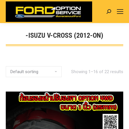
Search:
-ISUZU V-CROSS (2012-ON)
You are here:
Showing 1–16 of 22 results