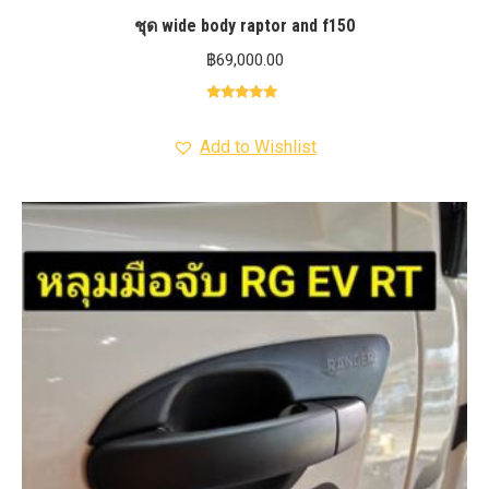
ชุด wide body raptor and f150
฿
69,000.00
Rated
5.00
out of 5
Add to Wishlist