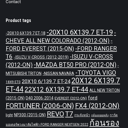
Contact
Product tags
-20X10 6X139.7 ET-19
-
-20X10 6X139.7 ET-18
CHEVE ALL NEW COLORADO (2012-ON)
-
-FORD RANGER
FORD EVEREST (2015-ON)
T6
-ISUZU V-CROSS
-ISUZU V-CROSS (2012-2019)
-MAZDA BT50 PRO (2012-ON)
(2012-ON)
-
-TOYOTA VIGO
MITSUBISHI TRITON
-NISSAN NAVARA
20X12 6X139.7
20X10 6/139.7 ET-24
18X9 ET0
ET-44
22X12 6X139.7 ET-44
ALL NEW TRITON
ford
(2015-ON)
D40 2006-2014
EVEREST (2012-ON)
FORTUNER (2006-ON)
FX4 (2012-ON)
REVO
T7
NP300 (2015-ON)
light
กระจังหน้า
การ์ด
กล้องถอยหลัง
ก้อนรอง
มอเตอร์พวงมาลัยไฟฟ้า FORD RANGER NEXTGEN 2022