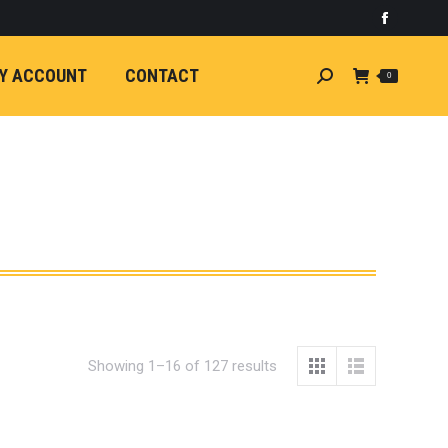
)
light
Faceboo
7
กระจัง
Y ACCOUNT
CONTACT
Search:
0
ัยไฟฟ้า
อน
ศา
ขนาด
ลัง
ION
้ว
ง
ชุดแต่ง
EW
Showing 1–16 of 127 results
ตรงรุ่น
5-ON)
 T6
ตรง