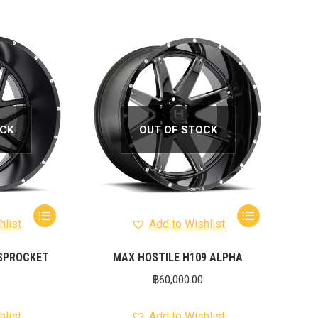
OCK
OUT OF STOCK
hlist
Add to Wishlist
 SPROCKET
MAX HOSTILE H109 ALPHA
฿
60,000.00
hlist
Add to Wishlist