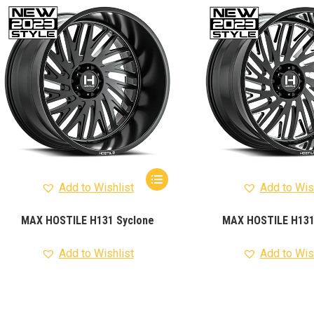
รุ่น -ISUZU V-CROSS (2
ON)
ตรงรุ่น -MAZDA B
PRO (2012-ON)
ตรงรุ่น 
TOYOTA VIGO
ปีกนกปรับอ
4WD ขาวฝาแดง
ปีกนกปรับองศา 
4WD ดำฝาแดง
ปีกนกปรับองศา O
ปีกนกปรับองศา O
ฟ้าฝาแดง
4WD เหลืองฝาฟ้า
ปีกนกปรับ
Option 4WD แดงฝาดำ
ห่วงโอเมก้
OPTION 4WD (สีแดง)
ไฟหน้า
อัพเกรด
Add to Wishlist
Add to Wis
MAX HOSTILE H131 Syclone
MAX HOSTILE H131
Add to Wishlist
Add to Wis