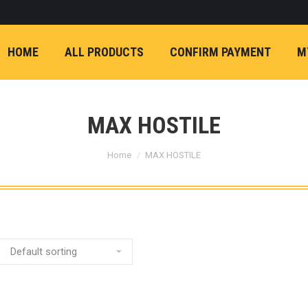
ON)
FX4 (2012-ON
REVO
T
NP300 (2015-ON)
HOME
ALL PRODUCTS
CONFIRM PAYMENT
M
หน้า
การ์ดมอเตอร์พวงมาล
กล้องถอยหลัง
ก้
FORD RANGER NEXTGEN 2022
รองหน้าปรับอง
OPTION 4WD 
MAX HOSTILE
1 นิ้ว (25mm) สี
You are here:
เหลือง
ก้อนรองห
Home
MAX HOSTILE
ปรับองศา OPT
4WD ขนาด 1 นิ
(25mm) สีเหลือ
ตรงรุ่น -CHEVE ALL N
COLORADO (2012-ON)
-FORD EVEREST (201
ตรงรุ่น -FORD RANGER