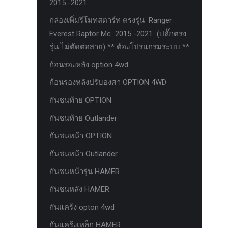
2015 -2021
ตะแกรงกันหนู
กล่องเพิ่มรีโมทสตาร์ท ตรงรุ่น Ranger
บันไดข้าง HAMER
Everest Raptor Mc 2015 -2021 (ปลั๊กตรง
รุ่น ไม่ตัดต่อสาย) ** ต้องโปรแกรมระบบ **
บันไดข้าง Outlander
ก้อนรองหลัง option 4wd
ประดับยนต์ Ford
ก้อนรองหลังปรับองศา OPTION 4WD
ปีกนกปรับองศา Option 4WD
กันชนท้าย OPTION
ฝาครอบกระโปรง
กันชนท้าย Outlander
มอเตอร์ แร็กไฟฟ้า PSCM.แท้ Fomoco
Ford Ford Ranger Everest Raptor 2015-
กันชนหน้า OPTION
2021 Mc
กันชนหน้า Outlander
ยาง
กันชนหน้ารุ่น HAMER
ยาง Crossleader Wildtiger T01 Tires
กันชนหลัง HAMER
ยาง Leao Sport AT-2
กันแคร้ง opton 4wd
ยาง Nos N1
กันแคร้งเหล็ก HAMER