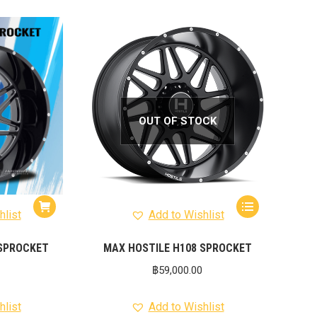
OUT OF STOCK
hlist
Add to Wishlist
 SPROCKET
MAX HOSTILE H108 SPROCKET
฿
59,000.00
hlist
Add to Wishlist