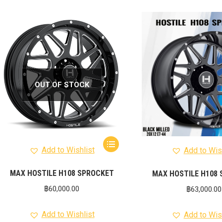
OUT OF STOCK
Add to Wishlist
Add to Wis
MAX HOSTILE H108 SPROCKET
MAX HOSTILE H108
฿
60,000.00
฿
63,000.00
Add to Wishlist
Add to Wis