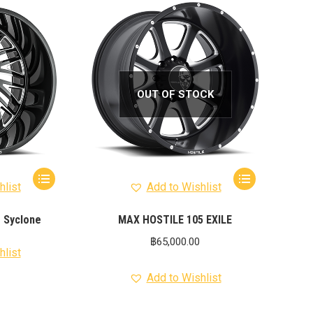
012-
T50
-
งศา Option
Option
OUT OF STOCK
ption 4WD
ption
องศา
าอลูมิเนียม
hlist
Add to Wishlist
 Syclone
MAX HOSTILE 105 EXILE
฿
65,000.00
hlist
Add to Wishlist