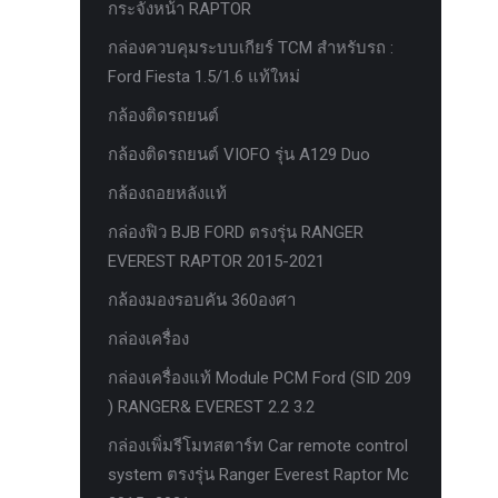
กระจังหน้า RAPTOR
ครีบฉลาม next gen 2022
กล่องควบคุมระบบเกียร์ TCM สำหรับรถ :
คานลากจูงแท้ ford
Ford Fiesta 1.5/1.6 แท้ใหม่
งานอัพเกรดระบบ sycn 3
กล้องติดรถยนต์
งานเปิดระบบ FORD
กล้องติดรถยนต์ VIOFO รุ่น A129 Duo
งานไฟ EVEREST
กล้องถอยหลังแท้
งานไฟท้าย Ford
กล่องฟิว BJB FORD ตรงรุ่น RANGER
งานไฟท้ายF-150
EVEREST RAPTOR 2015-2021
งานไฟหน้า F-150
กล้องมองรอบคัน 360องศา
งานไฟหน้า Ford
กล่องเครื่อง
ชุด Wide body Ford
กล่องเครื่องแท้ Module PCM Ford (SID 209
) RANGER& EVEREST 2.2 3.2
ชุดปรับระยะเซ็นเซอร์เพลาหลัง
กล่องเพิ่มรีโมทสตาร์ท Car remote control
ชุดป้องกันเซ็นเซอร์วัดองศาเพลาท้าย
system ตรงรุ่น Ranger Everest Raptor Mc
ชุดแต่ง Ford