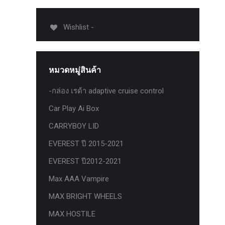
USB TypeA และ TypeC แท้ตรงรุ่น
Ranger Raptor Everest
Wishlist -
VCM 2 license แท้ 1 ปี •• FOR FORD
MAZDA •• IDS.
กระจก F-150 ตรงรุ่น RANGER EVEREST
หมวดหมู่สินค้า
Raptor 2011-2021
-กล่อง เรด้า adaptive cruise control
กระจกมองข้าง F-150 USA สำหรับ
Ranger Raptor Everest ปี2012+ 1 คู่
Car Play Ai Box
กระจังหน้า EVEREST
CARRYBOY LID
กระจังหน้า FORD
EVEREST ปี 2015-2021
กระจังหน้า RAPTOR
EVEREST ปี2012-2021
กล่องควบคุมระบบเกียร์ TCM สำหรับรถ :
Max AAA Vampire
Ford Fiesta 1.5/1.6 แท้ใหม่
MAX BRIGHT WHEELS
กล้องติดรถยนต์
MAX HOSTILE
กล้องติดรถยนต์ VIOFO รุ่น A129 Duo