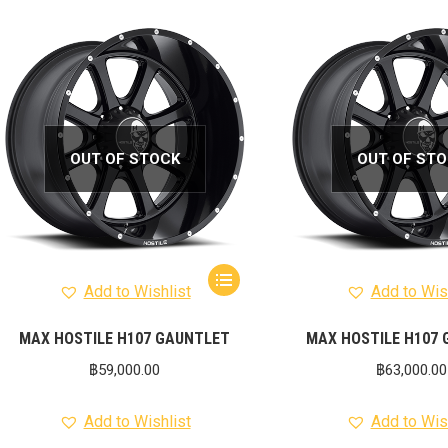
OUT OF STOCK
OUT OF ST
Add to Wishlist
Add to Wis
MAX HOSTILE H107 GAUNTLET
MAX HOSTILE H107
฿
59,000.00
฿
63,000.00
Add to Wishlist
Add to Wis