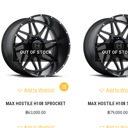
OUT OF STOCK
OUT OF ST
Add to Wishlist
Add to Wis
MAX HOSTILE H108 SPROCKET
MAX HOSTILE H108
฿
63,000.00
฿
79,000.00
Add to Wishlist
Add to Wis