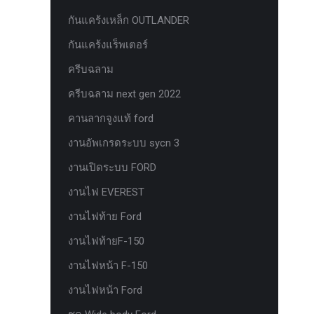
ยาง Veenom Black Eagle
กันแคร้งเหล็ก OUTLANDER
ยาง ยาง Grit King Ridge Climber R/T
กันแคร้งแร็พเตอร์
รุ่นใหม่มาแล้ว กระจก F-150 ตรงรุ่น
ครีบฉลาม
RANGER EVEREST Raptor 2011-2021
ครีบฉลาม next gen 2022
หน้าจอ Sync 3 รุ่นล่าสุด ตรงรุ่น Ford
คานลากจูงแท้ ford
Ranger Everest สำหรับ Upgrade Sync
งานอัพเกรดระบบ sycn 3
หน้าจอเรือนไมล์แท้ FORD EVEREST
RANGER 2.0 PART G
งานเปิดระบบ FORD
หน้าจอเรือนไมล์แท้ FORD EVEREST
งานไฟ EVEREST
RANGER 2.0 PART J
งานไฟท้าย Ford
หน้าจอเรือนไมล์แท้ FORD F150
งานไฟท้ายF-150
หน้าจอเรือนไมล์แท้ FORD RAPTOR
งานไฟหน้า F-150
หน้าจอเรือนไมล์แท้ FORD XL ธรรมดา
งานไฟหน้า Ford
PART J