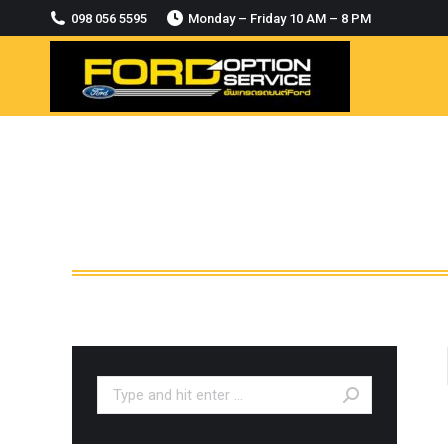
2018-2021
098 056 5595
Monday – Friday 10 AM – 8 PM
MODULE CCM. ระบบ Adaptive For Ford
ranger Everest 2015-2018
OASIS WHEELS
option
PINTLE HOOK
RAPTOR
ROLLBAR OPTION 4WD
ROLLER LID HAMER
ROLLER MASTER
TRAILER BALL
ULTIMATE SHACKLES
Search:
Uncategorized