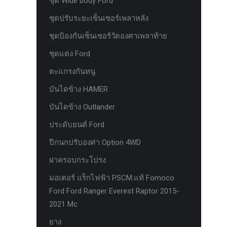
ชุด Wide body Ford
ห่วงแดง HAMER
ชุดปรับระยะเซ็นเซอร์เพลาหลัง
ห่วงโอเมก้า option
ชุดป้องกันเซ็นเซอร์วัดองศาเพลาท้าย
หัวเกียร์
ชุดแต่ง Ford
อุปกรณ์ภายในรถยนต์ FORD
ตะแกรงกันหนู
เคสกุญแจคาร์บอน for ford next gen
บันไดข้าง HAMER
เซ็นเซอร์หน้าพร้อมสายแท้ 4 จุด ตรงรุ่น
บันไดข้าง Outlander
Ranger Everest Raptor MC ปี 2015-2021
ประดับยนต์ Ford
เซ็นเซอร์หน้าพร้อมสายแท้ 6 จุด ตรงรุ่น
Ranger Everest Raptor MC ปี 2015-2021
ปีกนกปรับองศา Option 4WD
แผงครอบแอร์ FCIM ตรงรุ่น Ford XLT.
ฝาครอบกระโปรง
2015-2017
มอเตอร์ แร็กไฟฟ้า PSCM.แท้ Fomoco
แผงควบคุมแอร์ FCIM ตรงรุ่น FORD
Ford Ford Ranger Everest Raptor 2015-
EVEREST 2.2 3.2 2.0
2021 Mc
แหนบแอด option 4wd
ยาง