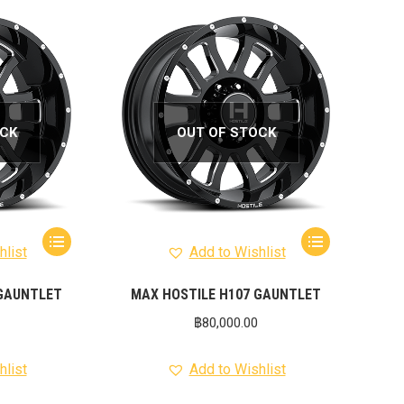
OCK
OUT OF STOCK
hlist
Add to Wishlist
 GAUNTLET
MAX HOSTILE H107 GAUNTLET
฿
80,000.00
hlist
Add to Wishlist