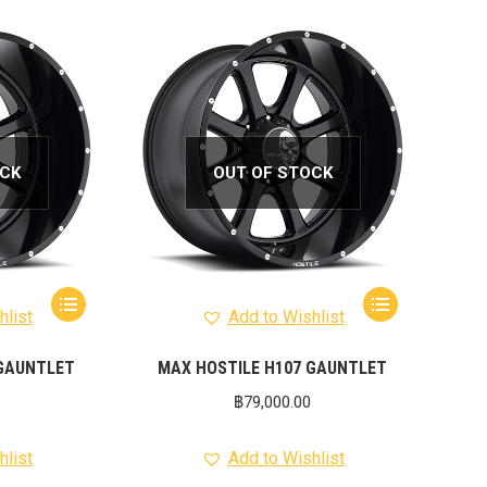
OCK
OUT OF STOCK
hlist
Add to Wishlist
 GAUNTLET
MAX HOSTILE H107 GAUNTLET
฿
79,000.00
hlist
Add to Wishlist