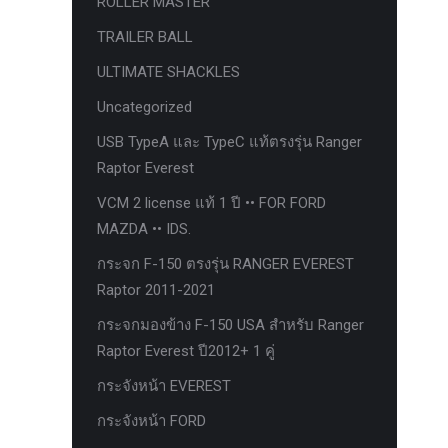
ROLLER MASTER
ก้อนรองหลัง option 4wd
TRAILER BALL
ก้อนรองหลังปรับองศา OPTION 4WD
ULTIMATE SHACKLES
กันชนท้าย OPTION
Uncategorized
กันชนท้าย Outlander
USB TypeA และ TypeC แท้ตรงรุ่น Ranger
กันชนหน้า OPTION
Raptor Everest
กันชนหน้า Outlander
VCM 2 license แท้ 1 ปี •• FOR FORD
กันชนหน้ารุ่น HAMER
MAZDA •• IDS.
กันชนหลัง HAMER
กระจก F-150 ตรงรุ่น RANGER EVEREST
Raptor 2011-2021
กันแคร้ง opton 4wd
กระจกมองข้าง F-150 USA สำหรับ Ranger
กันแคร้งเหล็ก HAMER
Raptor Everest ปี2012+ 1 คู่
กันแคร้งเหล็ก OUTLANDER
กระจังหน้า EVEREST
กันแคร้งแร็พเตอร์
กระจังหน้า FORD
ครีบฉลาม