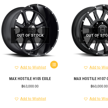
OUT OF STOCK
OUT OF ST
Add to Wishlist
Add to Wis
MAX HOSTILE H105 EXILE
MAX HOSTILE H107
฿
63,000.00
฿
60,000.00
Add to Wishlist
Add to Wis