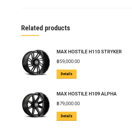
ครีบฉลาม next gen 2022
คานลากจูงแท้ ford
งานอัพเกรดระบบ sycn 3
Related products
งานเปิดระบบ FORD
งานไฟ EVEREST
MAX HOSTILE H110 STRYKER
งานไฟท้าย Ford
฿
59,000.00
งานไฟท้ายF-150
Details
งานไฟหน้า F-150
งานไฟหน้า Ford
MAX HOSTILE H109 ALPHA
ชุด Wide body Ford
฿
79,000.00
ชุดปรับระยะเซ็นเซอร์เพลาหลัง
Details
ชุดป้องกันเซ็นเซอร์วัดองศาเพลาท้าย
ชุดแต่ง Ford