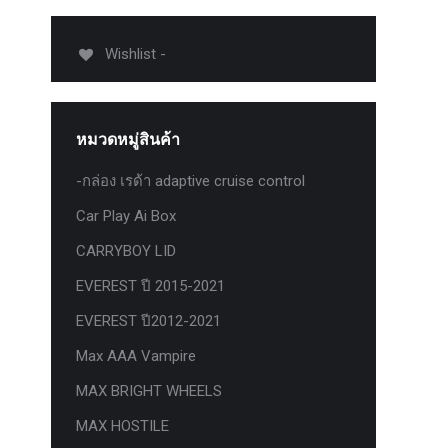
012-
T50
Wishlist -
-
งศา Option
Option
หมวดหมู่สินค้า
ption 4WD
ption
-กล่อง เรด้า adaptive cruise control
องศา
Car Play Ai Box
าอลูมิเนียม
CARRYBOY LID
EVEREST ปี 2015-2021
EVEREST ปี2012-2021
Max AAA Vampire
MAX BRIGHT WHEELS
MAX HOSTILE