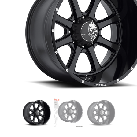
USB TypeA และ TypeC แท้ตรงรุ่น
Ranger Raptor Everest
VCM 2 license แท้ 1 ปี •• FOR FORD
MAZDA •• IDS.
กระจก F-150 ตรงรุ่น RANGER EVEREST
Raptor 2011-2021
กระจกมองข้าง F-150 USA สำหรับ
Ranger Raptor Everest ปี2012+ 1 คู่
กระจังหน้า EVEREST
กระจังหน้า FORD
กระจังหน้า RAPTOR
กล่องควบคุมระบบเกียร์ TCM สำหรับรถ :
Ford Fiesta 1.5/1.6 แท้ใหม่
กล้องติดรถยนต์
กล้องติดรถยนต์ VIOFO รุ่น A129 Duo