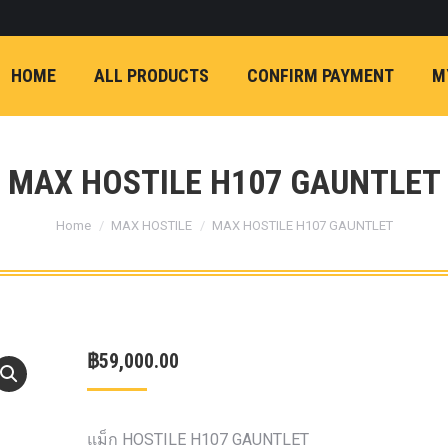
ON)
FX4 (2012-ON
REVO
T
NP300 (2015-ON)
HOME
ALL PRODUCTS
CONFIRM PAYMENT
M
หน้า
การ์ดมอเตอร์พวงมาล
กล้องถอยหลัง
ก้
FORD RANGER NEXTGEN 2022
รองหน้าปรับอง
OPTION 4WD 
MAX HOSTILE H107 GAUNTLET
1 นิ้ว (25mm) สี
You are here:
เหลือง
ก้อนรองห
Home
MAX HOSTILE
MAX HOSTILE H107 GAUNTLET
ปรับองศา OPT
4WD ขนาด 1 นิ
(25mm) สีเหลือ
ตรงรุ่น -CHEVE ALL N
฿
59,000.00
COLORADO (2012-ON)
-FORD EVEREST (201
ตรงรุ่น -FORD RANGER
แม็ก HOSTILE H107 GAUNTLET