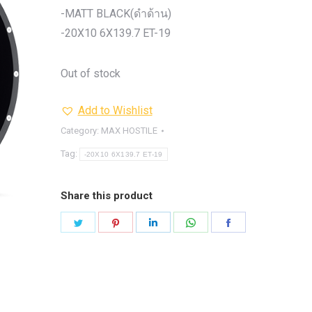
รุ่น -ISUZU V-CROSS (2
-MATT BLACK(ดำด้าน)
ON)
ตรงรุ่น -MAZDA B
-20X10 6X139.7 ET-19
PRO (2012-ON)
ตรงรุ่น 
TOYOTA VIGO
ปีกนกปรับอ
Out of stock
4WD ขาวฝาแดง
ปีกนกปรับองศา 
4WD ดำฝาแดง
ปีกนกปรับองศา O
Add to Wishlist
ปีกนกปรับองศา O
ฟ้าฝาแดง
Category:
MAX HOSTILE
4WD เหลืองฝาฟ้า
ปีกนกปรับ
Tag:
-20X10 6X139.7 ET-19
Option 4WD แดงฝาดำ
ห่วงโอเมก้
OPTION 4WD (สีแดง)
ไฟหน้า
อัพเกรด
Share this product
Share
Share
Share
Share
Share
on
on
on
on
on
Twitter
Pinterest
LinkedIn
WhatsApp
Facebook