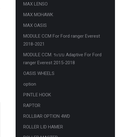
MAX LENSO
MAX MOHAWK
MAX OASIS
MODULE CCM For Ford ranger Everest
2018-2021
MODULE CCM. ระบบ Adaptive For Ford
ranger Everest 2015-2018
OASIS WHEELS
option
PINTLE HOOK
RAPTOR
ROLLBAR OPTION 4WD
ROLLER LID HAMER