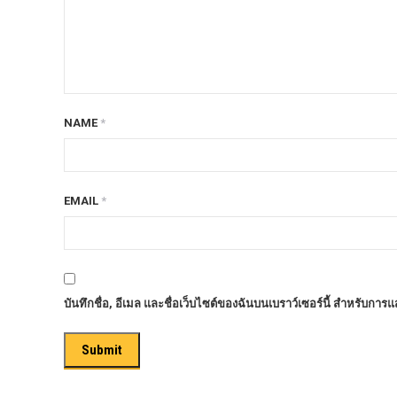
ก้อนรองหลัง option 4wd
ก้อนรองหลังปรับองศา OPTION 4WD
กันชนท้าย OPTION
กันชนท้าย Outlander
NAME
*
กันชนหน้า OPTION
กันชนหน้า Outlander
กันชนหน้ารุ่น HAMER
EMAIL
*
กันชนหลัง HAMER
กันแคร้ง opton 4wd
กันแคร้งเหล็ก HAMER
บันทึกชื่อ, อีเมล และชื่อเว็บไซต์ของฉันบนเบราว์เซอร์นี้ สำหรับการ
กันแคร้งเหล็ก OUTLANDER
กันแคร้งแร็พเตอร์
ครีบฉลาม