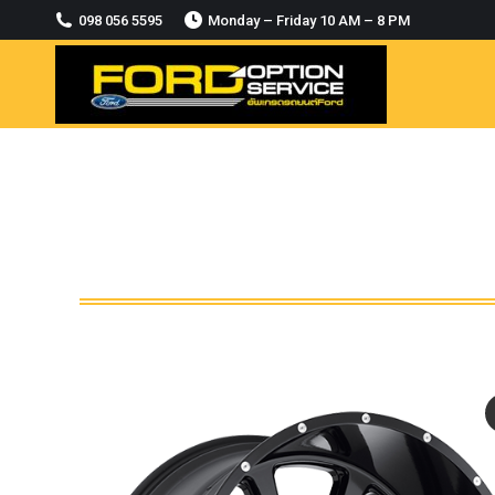
2018-2021
098 056 5595
Monday – Friday 10 AM – 8 PM
MODULE CCM. ระบบ Adaptive For Ford
ranger Everest 2015-2018
OASIS WHEELS
option
PINTLE HOOK
RAPTOR
ROLLBAR OPTION 4WD
ROLLER LID HAMER
ROLLER MASTER
TRAILER BALL
ULTIMATE SHACKLES
Uncategorized