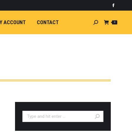
)
light
Faceboo
7
กระจัง
Y ACCOUNT
CONTACT
Search:
0
ัยไฟฟ้า
อน
ศา
ขนาด
ลัง
ION
้ว
ง
ชุดแต่ง
EW
ตรงรุ่น
Search:
5-ON)
 T6
ตรง