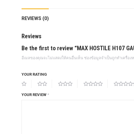
กล้องถอยหลังแท้
REVIEWS (0)
กล่องฟิว BJB FORD ตรงรุ่น RANGER
EVEREST RAPTOR 2015-2021
Reviews
กล้องมองรอบคัน 360องศา
Be the first to review “MAX HOSTILE H107 G
กล่องเครื่อง
อีเมลของคุณจะไม่แสดงให้คนอื่นเห็น
ช่องข้อมูลจำเป็นถูกทำเครื่อ
กล่องเครื่องแท้ Module PCM Ford (SID
209 ) RANGER& EVEREST 2.2 3.2
YOUR RATING
กล่องเพิ่มรีโมทสตาร์ท Car remote
control system ตรงรุ่น Ranger Everest
Raptor Mc 2015 -2021
YOUR REVIEW
*
กล่องเพิ่มรีโมทสตาร์ท ตรงรุ่น Ranger
Everest Raptor Mc 2015 -2021 (ปลั๊ก
ตรงรุ่น ไม่ตัดต่อสาย) ** ต้องโปรแกรม
ระบบ **