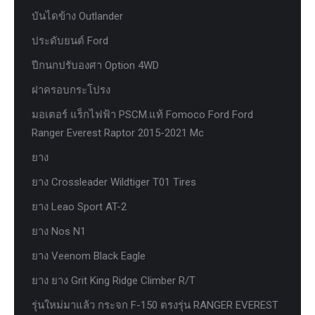
บันไดข้าง Outlander
ประดับยนต์ Ford
ปีกนกปรับองศา Option 4WD
ฝาครอบกระโปรง
มอเตอร์ แร็กไฟฟ้า PSCM.แท้ Fomoco Ford Ford
Ranger Everest Raptor 2015-2021 Mc
ยาง
ยาง Crossleader Wildtiger T01 Tires
ยาง Leao Sport AT-2
ยาง Nos N1
ยาง Veenom Black Eagle
ยาง ยาง Grit King Ridge Climber R/T
รุ่นใหม่มาแล้ว กระจก F-150 ตรงรุ่น RANGER EVEREST