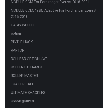
MODULE CCM For Ford ranger Everest 2018-2021
MODULE CCM. ระบบ Adaptive For Ford ranger Everest
2015-2018
OASIS WHEELS
option
PINTLE HOOK
RAPTOR
ROLLBAR OPTION 4WD
ROLLER LID HAMER
ROLLER MASTER
TRAILER BALL
ULTIMATE SHACKLES
Uncategorized