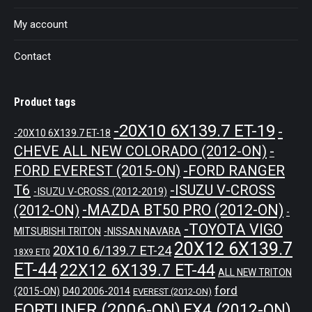
My account
Contact
Product tags
-20X10 6X139.7 ET-19
-
-20X10 6X139.7 ET-18
CHEVE ALL NEW COLORADO (2012-ON)
-
-FORD RANGER
FORD EVEREST (2015-ON)
T6
-ISUZU V-CROSS
-ISUZU V-CROSS (2012-2019)
-MAZDA BT50 PRO (2012-ON)
(2012-ON)
-
-TOYOTA VIGO
MITSUBISHI TRITON
-NISSAN NAVARA
20X12 6X139.7
20X10 6/139.7 ET-24
18X9 ET0
ET-44
22X12 6X139.7 ET-44
ALL NEW TRITON
ford
(2015-ON)
D40 2006-2014
EVEREST (2012-ON)
FORTUNER (2006-ON)
FX4 (2012-ON)