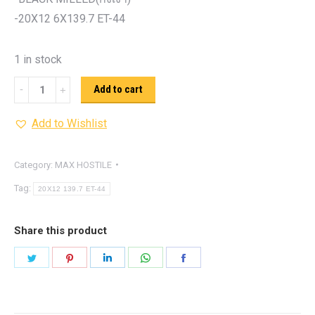
-20X12 6X139.7 ET-44
1 in stock
MAX
Add to cart
HOSTILE
Add to Wishlist
H108
SPROCKET
quantity
Category:
MAX HOSTILE
Tag:
20X12 139.7 ET-44
Share this product
Share
Share
Share
Share
Share
on
on
on
on
on
Twitter
Pinterest
LinkedIn
WhatsApp
Facebook