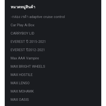
หมวดหมู่สินค้า
-กล่อง เรด้า adaptive cruise control
Car Play Ai Box
CARRYBOY LID
EVEREST ปี 2015-2021
EVEREST ปี2012-2021
Max AAA Vampire
MAX BRIGHT WHEELS
MAX HOSTILE
MAX LENSO
MAX MOHAWK
MAX OASIS