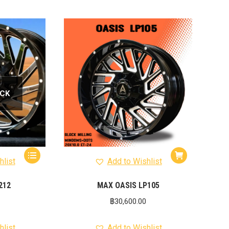
OCK
hlist
Add to Wishlist
212
MAX OASIS LP105
฿
30,600.00
hlist
Add to Wishlist