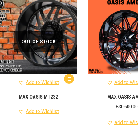
รุ่น -ISUZU V-CROSS (2
ON)
ตรงรุ่น -MAZDA B
PRO (2012-ON)
ตรงรุ่น 
TOYOTA VIGO
ปีกนกปรับอ
4WD ขาวฝาแดง
ปีกนกปรับองศา 
OUT OF STOCK
4WD ดำฝาแดง
ปีกนกปรับองศา O
ปีกนกปรับองศา O
ฟ้าฝาแดง
4WD เหลืองฝาฟ้า
ปีกนกปรับ
Option 4WD แดงฝาดำ
ห่วงโอเมก้
OPTION 4WD (สีแดง)
ไฟหน้า
อัพเกรด
Add to Wishlist
Add to Wis
MAX OASIS MT232
MAX OASIS A
฿
30,600.00
Add to Wishlist
Add to Wis