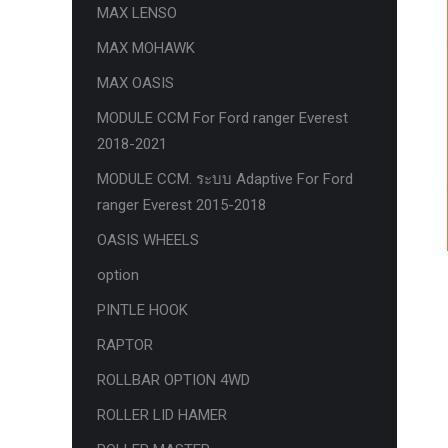
MAX LENSO
กล้องถอยหลังแท้
MAX MOHAWK
กล่องฟิว BJB FORD ตรงรุ่น RANGER
MAX OASIS
EVEREST RAPTOR 2015-2021
MODULE CCM For Ford ranger Everest
กล้องมองรอบคัน 360องศา
2018-2021
กล่องเครื่อง
MODULE CCM. ระบบ Adaptive For Ford
กล่องเครื่องแท้ Module PCM Ford (SID
ranger Everest 2015-2018
209 ) RANGER& EVEREST 2.2 3.2
OASIS WHEELS
กล่องเพิ่มรีโมทสตาร์ท Car remote
option
control system ตรงรุ่น Ranger Everest
PINTLE HOOK
Raptor Mc 2015 -2021
RAPTOR
กล่องเพิ่มรีโมทสตาร์ท ตรงรุ่น Ranger
Everest Raptor Mc 2015 -2021 (ปลั๊ก
ROLLBAR OPTION 4WD
ตรงรุ่น ไม่ตัดต่อสาย) ** ต้องโปรแกรม
ROLLER LID HAMER
ระบบ **