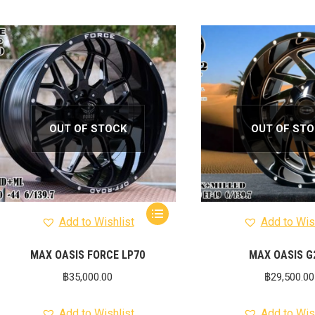
OUT OF STOCK
OUT OF ST
Add to Wishlist
Add to Wis
MAX OASIS FORCE LP70
MAX OASIS G
฿
35,000.00
฿
29,500.00
Add to Wishlist
Add to Wis