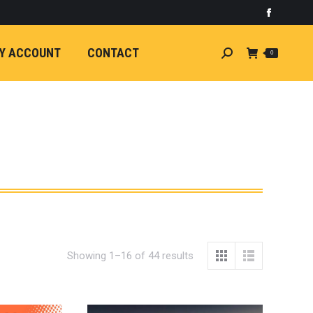
)
light
Faceboo
7
กระจัง
Y ACCOUNT
CONTACT
Search:
0
ัยไฟฟ้า
อน
ศา
ขนาด
ลัง
ION
้ว
ง
ชุดแต่ง
EW
Showing 1–16 of 44 results
ตรงรุ่น
5-ON)
 T6
ตรง