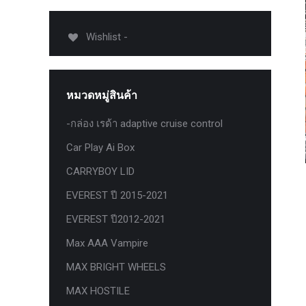
USB TypeA และ TypeC แท้ตรงรุ่น
Ranger Raptor Everest
Wishlist -
VCM 2 license แท้ 1 ปี •• FOR FORD
MAZDA •• IDS.
กระจก F-150 ตรงรุ่น RANGER EVEREST
หมวดหมู่สินค้า
Raptor 2011-2021
-กล่อง เรด้า adaptive cruise control
กระจกมองข้าง F-150 USA สำหรับ
Ranger Raptor Everest ปี2012+ 1 คู่
Car Play Ai Box
กระจังหน้า EVEREST
CARRYBOY LID
กระจังหน้า FORD
EVEREST ปี 2015-2021
กระจังหน้า RAPTOR
EVEREST ปี2012-2021
กล่องควบคุมระบบเกียร์ TCM สำหรับรถ :
Max AAA Vampire
Ford Fiesta 1.5/1.6 แท้ใหม่
MAX BRIGHT WHEELS
กล้องติดรถยนต์
MAX HOSTILE
กล้องติดรถยนต์ VIOFO รุ่น A129 Duo