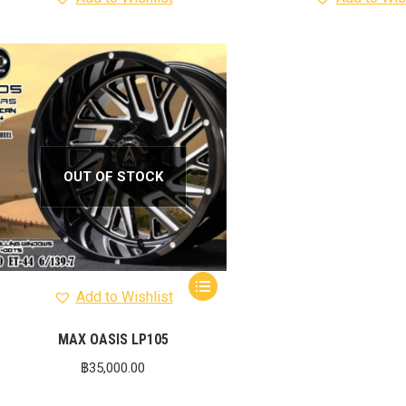
OUT OF STOCK
Add to Wishlist
MAX OASIS LP105
฿
35,000.00