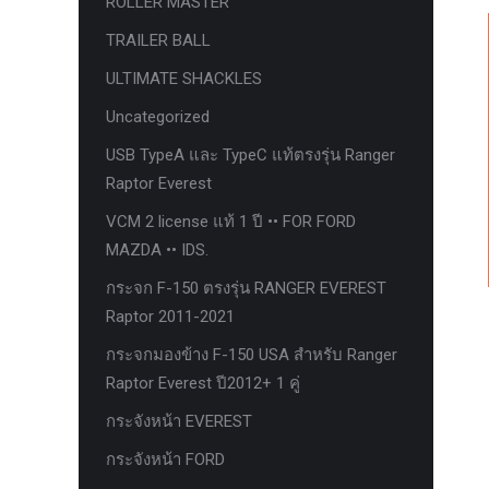
ROLLER MASTER
ก้อนรองหลัง option 4wd
TRAILER BALL
ก้อนรองหลังปรับองศา OPTION 4WD
ULTIMATE SHACKLES
กันชนท้าย OPTION
Uncategorized
กันชนท้าย Outlander
USB TypeA และ TypeC แท้ตรงรุ่น Ranger
กันชนหน้า OPTION
Raptor Everest
กันชนหน้า Outlander
VCM 2 license แท้ 1 ปี •• FOR FORD
กันชนหน้ารุ่น HAMER
MAZDA •• IDS.
กันชนหลัง HAMER
กระจก F-150 ตรงรุ่น RANGER EVEREST
Raptor 2011-2021
กันแคร้ง opton 4wd
กระจกมองข้าง F-150 USA สำหรับ Ranger
กันแคร้งเหล็ก HAMER
Raptor Everest ปี2012+ 1 คู่
กันแคร้งเหล็ก OUTLANDER
กระจังหน้า EVEREST
กันแคร้งแร็พเตอร์
กระจังหน้า FORD
ครีบฉลาม