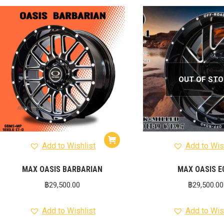
OUT OF ST
Add to Wishlist
Add to Wis
MAX OASIS BARBARIAN
MAX OASIS E
฿
29,500.00
฿
29,500.00
Add to Wishlist
Add to Wis