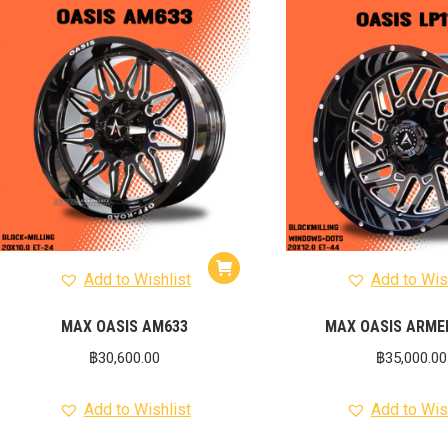
Add to Wishlist
Add to Wis
MAX OASIS AM633
MAX OASIS ARME
฿
30,600.00
฿
35,000.00
Add to Wishlist
Add to Wis