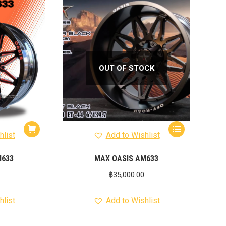
012-
T50
-
งศา Option
Option
OUT OF STOCK
ption 4WD
ption
องศา
าอลูมิเนียม
hlist
Add to Wishlist
M633
MAX OASIS AM633
฿
35,000.00
hlist
Add to Wishlist