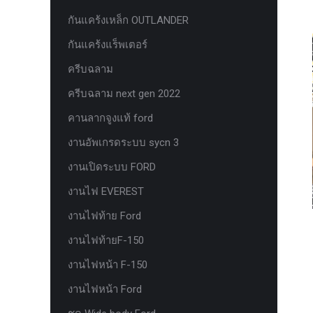
ยาง Veenom Black Eagle
กันแคร้งเหล็ก OUTLANDER
ยาง ยาง Grit King Ridge Climber R/T
กันแคร้งแร็พเตอร์
รุ่นใหม่มาแล้ว กระจก F-150 ตรงรุ่น
ครีบฉลาม
RANGER EVEREST Raptor 2011-2021
ครีบฉลาม next gen 2022
หน้าจอ Sync 3 รุ่นล่าสุด ตรงรุ่น Ford
คานลากจูงแท้ ford
Ranger Everest สำหรับ Upgrade Sync
งานอัพเกรดระบบ sycn 3
หน้าจอเรือนไมล์แท้ FORD EVEREST
RANGER 2.0 PART G
งานเปิดระบบ FORD
หน้าจอเรือนไมล์แท้ FORD EVEREST
งานไฟ EVEREST
RANGER 2.0 PART J
งานไฟท้าย Ford
หน้าจอเรือนไมล์แท้ FORD F150
งานไฟท้ายF-150
หน้าจอเรือนไมล์แท้ FORD RAPTOR
งานไฟหน้า F-150
หน้าจอเรือนไมล์แท้ FORD XL ธรรมดา
งานไฟหน้า Ford
PART J