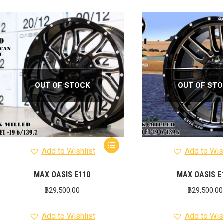
OUT OF STOCK
OUT OF ST
Add to Wishlist
Add to Wis
MAX OASIS E110
MAX OASIS E
฿
29,500.00
฿
29,500.00
Add to Wishlist
Add to Wis