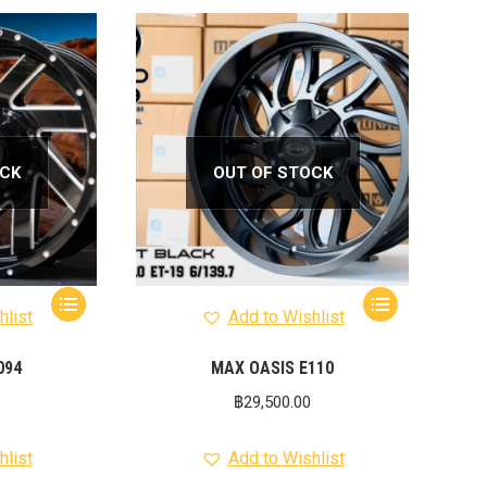
OCK
OUT OF STOCK
hlist
Add to Wishlist
094
MAX OASIS E110
฿
29,500.00
hlist
Add to Wishlist