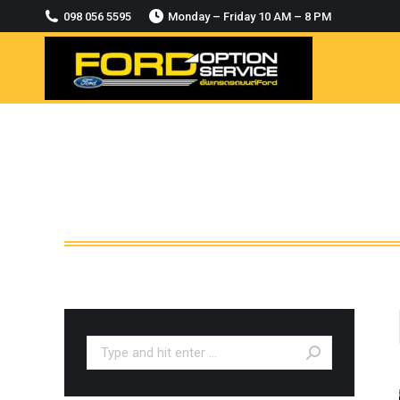
2018-2021
098 056 5595
Monday – Friday 10 AM – 8 PM
MODULE CCM. ระบบ Adaptive For Ford
ranger Everest 2015-2018
OASIS WHEELS
option
PINTLE HOOK
RAPTOR
ROLLBAR OPTION 4WD
ROLLER LID HAMER
ROLLER MASTER
TRAILER BALL
ULTIMATE SHACKLES
Search:
Uncategorized