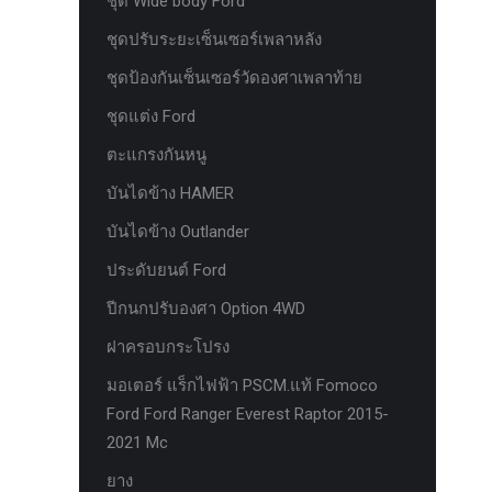
ชุด Wide body Ford
ห่วงแดง HAMER
ชุดปรับระยะเซ็นเซอร์เพลาหลัง
ห่วงโอเมก้า option
ชุดป้องกันเซ็นเซอร์วัดองศาเพลาท้าย
หัวเกียร์
ชุดแต่ง Ford
อุปกรณ์ภายในรถยนต์ FORD
ตะแกรงกันหนู
เคสกุญแจคาร์บอน for ford next gen
บันไดข้าง HAMER
เซ็นเซอร์หน้าพร้อมสายแท้ 4 จุด ตรงรุ่น
บันไดข้าง Outlander
Ranger Everest Raptor MC ปี 2015-2021
ประดับยนต์ Ford
เซ็นเซอร์หน้าพร้อมสายแท้ 6 จุด ตรงรุ่น
Ranger Everest Raptor MC ปี 2015-2021
ปีกนกปรับองศา Option 4WD
แผงครอบแอร์ FCIM ตรงรุ่น Ford XLT.
ฝาครอบกระโปรง
2015-2017
มอเตอร์ แร็กไฟฟ้า PSCM.แท้ Fomoco
แผงควบคุมแอร์ FCIM ตรงรุ่น FORD
Ford Ford Ranger Everest Raptor 2015-
EVEREST 2.2 3.2 2.0
2021 Mc
แหนบแอด option 4wd
ยาง