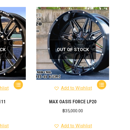
OCK
OUT OF STOCK
hlist
Add to Wishlist
111
MAX OASIS FORCE LP20
฿
35,000.00
hlist
Add to Wishlist