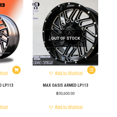
OUT OF STOCK
hlist
Add to Wishlist
D LP113
MAX OASIS ARMED LP113
฿
30,600.00
hlist
Add to Wishlist