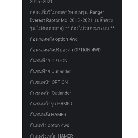
2015 -2021
ตะแกรงกันหนู
กล่องเพิ่มรีโมทสตาร์ท ตรงรุ่น Ranger
บันไดข้าง HAMER
Everest Raptor Mc 2015 -2021 (ปลั๊กตรง
รุ่น ไม่ตัดต่อสาย) ** ต้องโปรแกรมระบบ **
บันไดข้าง Outlander
ก้อนรองหลัง option 4wd
ประดับยนต์ Ford
ก้อนรองหลังปรับองศา OPTION 4WD
ปีกนกปรับองศา Option 4WD
กันชนท้าย OPTION
ฝาครอบกระโปรง
กันชนท้าย Outlander
มอเตอร์ แร็กไฟฟ้า PSCM.แท้ Fomoco
Ford Ford Ranger Everest Raptor 2015-
กันชนหน้า OPTION
2021 Mc
กันชนหน้า Outlander
ยาง
กันชนหน้ารุ่น HAMER
ยาง Crossleader Wildtiger T01 Tires
กันชนหลัง HAMER
ยาง Leao Sport AT-2
กันแคร้ง opton 4wd
ยาง Nos N1
กันแคร้งเหล็ก HAMER