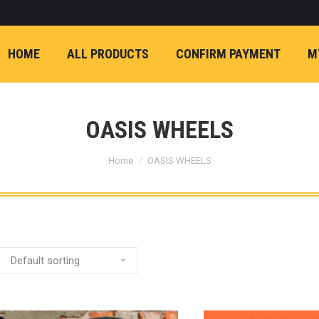
ON)
FX4 (2012-ON
REVO
T
NP300 (2015-ON)
HOME
ALL PRODUCTS
CONFIRM PAYMENT
M
หน้า
การ์ดมอเตอร์พวงมาล
กล้องถอยหลัง
ก้
FORD RANGER NEXTGEN 2022
รองหน้าปรับอง
OPTION 4WD 
OASIS WHEELS
1 นิ้ว (25mm) สี
You are here:
เหลือง
ก้อนรองห
Home
OASIS WHEELS
ปรับองศา OPT
4WD ขนาด 1 นิ
(25mm) สีเหลือ
ตรงรุ่น -CHEVE ALL N
COLORADO (2012-ON)
-FORD EVEREST (201
ตรงรุ่น -FORD RANGER