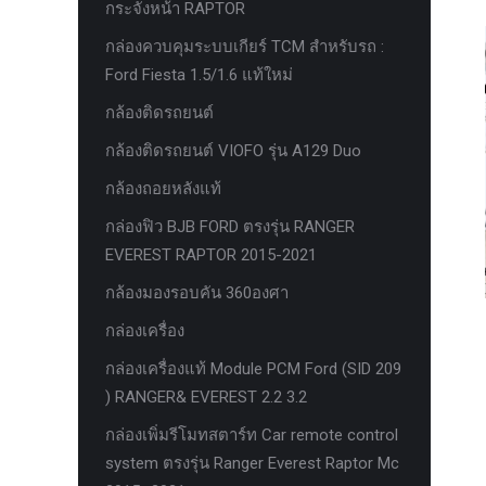
กระจังหน้า RAPTOR
ครีบฉลาม next gen 2022
กล่องควบคุมระบบเกียร์ TCM สำหรับรถ :
คานลากจูงแท้ ford
Ford Fiesta 1.5/1.6 แท้ใหม่
งานอัพเกรดระบบ sycn 3
กล้องติดรถยนต์
งานเปิดระบบ FORD
กล้องติดรถยนต์ VIOFO รุ่น A129 Duo
งานไฟ EVEREST
กล้องถอยหลังแท้
งานไฟท้าย Ford
กล่องฟิว BJB FORD ตรงรุ่น RANGER
งานไฟท้ายF-150
EVEREST RAPTOR 2015-2021
งานไฟหน้า F-150
กล้องมองรอบคัน 360องศา
งานไฟหน้า Ford
กล่องเครื่อง
ชุด Wide body Ford
กล่องเครื่องแท้ Module PCM Ford (SID 209
) RANGER& EVEREST 2.2 3.2
ชุดปรับระยะเซ็นเซอร์เพลาหลัง
กล่องเพิ่มรีโมทสตาร์ท Car remote control
ชุดป้องกันเซ็นเซอร์วัดองศาเพลาท้าย
system ตรงรุ่น Ranger Everest Raptor Mc
ชุดแต่ง Ford