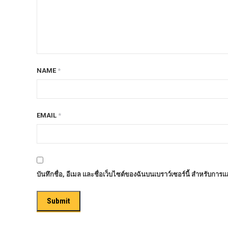
ก้อนรองหลัง option 4wd
ก้อนรองหลังปรับองศา OPTION 4WD
กันชนท้าย OPTION
กันชนท้าย Outlander
NAME
*
กันชนหน้า OPTION
กันชนหน้า Outlander
กันชนหน้ารุ่น HAMER
EMAIL
*
กันชนหลัง HAMER
กันแคร้ง opton 4wd
กันแคร้งเหล็ก HAMER
บันทึกชื่อ, อีเมล และชื่อเว็บไซต์ของฉันบนเบราว์เซอร์นี้ สำหรับการ
กันแคร้งเหล็ก OUTLANDER
กันแคร้งแร็พเตอร์
ครีบฉลาม