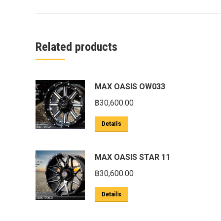
ครีบฉลาม next gen 2022
คานลากจูงแท้ ford
งานอัพเกรดระบบ sycn 3
Related products
งานเปิดระบบ FORD
งานไฟ EVEREST
MAX OASIS OW033
งานไฟท้าย Ford
฿
30,600.00
งานไฟท้ายF-150
Details
งานไฟหน้า F-150
งานไฟหน้า Ford
MAX OASIS STAR 11
ชุด Wide body Ford
฿
30,600.00
ชุดปรับระยะเซ็นเซอร์เพลาหลัง
Details
ชุดป้องกันเซ็นเซอร์วัดองศาเพลาท้าย
ชุดแต่ง Ford