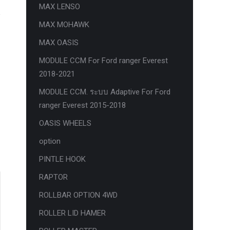
MAX LENSO
MAX MOHAWK
MAX OASIS
MODULE CCM For Ford ranger Everest
2018-2021
MODULE CCM. ระบบ Adaptive For Ford
ranger Everest 2015-2018
OASIS WHEELS
option
PINTLE HOOK
RAPTOR
ROLLBAR OPTION 4WD
ROLLER LID HAMER