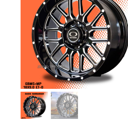
USB TypeA และ TypeC แท้ตรงรุ่น
Ranger Raptor Everest
VCM 2 license แท้ 1 ปี •• FOR FORD
MAZDA •• IDS.
กระจก F-150 ตรงรุ่น RANGER EVEREST
Raptor 2011-2021
กระจกมองข้าง F-150 USA สำหรับ
Ranger Raptor Everest ปี2012+ 1 คู่
กระจังหน้า EVEREST
กระจังหน้า FORD
กระจังหน้า RAPTOR
กล่องควบคุมระบบเกียร์ TCM สำหรับรถ :
Ford Fiesta 1.5/1.6 แท้ใหม่
กล้องติดรถยนต์
กล้องติดรถยนต์ VIOFO รุ่น A129 Duo