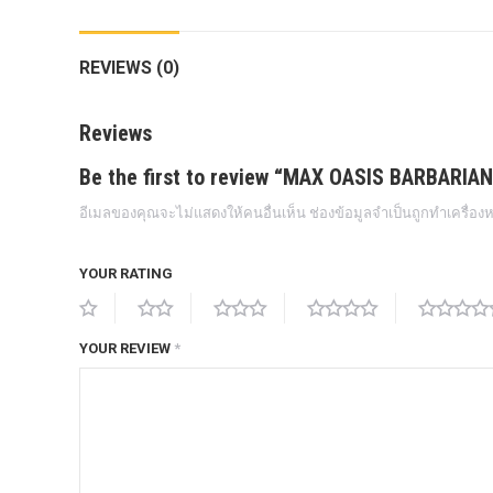
กล้องถอยหลังแท้
REVIEWS (0)
กล่องฟิว BJB FORD ตรงรุ่น RANGER
EVEREST RAPTOR 2015-2021
Reviews
กล้องมองรอบคัน 360องศา
Be the first to review “MAX OASIS BARBARIA
กล่องเครื่อง
อีเมลของคุณจะไม่แสดงให้คนอื่นเห็น
ช่องข้อมูลจำเป็นถูกทำเครื่อ
กล่องเครื่องแท้ Module PCM Ford (SID
209 ) RANGER& EVEREST 2.2 3.2
YOUR RATING
กล่องเพิ่มรีโมทสตาร์ท Car remote
control system ตรงรุ่น Ranger Everest
Raptor Mc 2015 -2021
YOUR REVIEW
*
กล่องเพิ่มรีโมทสตาร์ท ตรงรุ่น Ranger
Everest Raptor Mc 2015 -2021 (ปลั๊ก
ตรงรุ่น ไม่ตัดต่อสาย) ** ต้องโปรแกรม
ระบบ **