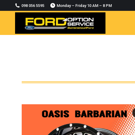
2018-2021
098 056 5595
Monday – Friday 10 AM – 8 PM
MODULE CCM. ระบบ Adaptive For Ford
ranger Everest 2015-2018
OASIS WHEELS
option
PINTLE HOOK
RAPTOR
ROLLBAR OPTION 4WD
ROLLER LID HAMER
ROLLER MASTER
TRAILER BALL
ULTIMATE SHACKLES
Uncategorized