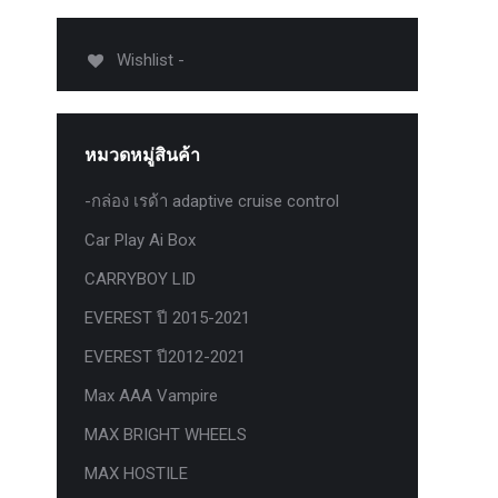
012-
T50
Wishlist -
-
งศา Option
Option
หมวดหมู่สินค้า
ption 4WD
ption
-กล่อง เรด้า adaptive cruise control
องศา
Car Play Ai Box
าอลูมิเนียม
CARRYBOY LID
EVEREST ปี 2015-2021
EVEREST ปี2012-2021
Max AAA Vampire
MAX BRIGHT WHEELS
MAX HOSTILE