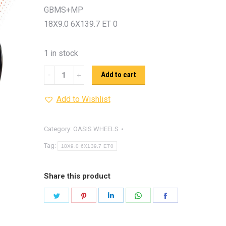
รุ่น -ISUZU V-CROSS (2
GBMS+MP
ON)
ตรงรุ่น -MAZDA B
18X9.0 6X139.7 ET 0
PRO (2012-ON)
ตรงรุ่น 
TOYOTA VIGO
ปีกนกปรับอ
1 in stock
4WD ขาวฝาแดง
ปีกนกปรับองศา 
MAX
Add to cart
4WD ดำฝาแดง
ปีกนกปรับองศา O
OASIS
ปีกนกปรับองศา O
ฟ้าฝาแดง
Add to Wishlist
BARBARIAN
4WD เหลืองฝาฟ้า
ปีกนกปรับ
quantity
Option 4WD แดงฝาดำ
ห่วงโอเมก้
Category:
OASIS WHEELS
OPTION 4WD (สีแดง)
ไฟหน้า
อัพเกรด
Tag:
18X9.0 6X139.7 ET0
Share this product
Share
Share
Share
Share
Share
on
on
on
on
on
Twitter
Pinterest
LinkedIn
WhatsApp
Facebook