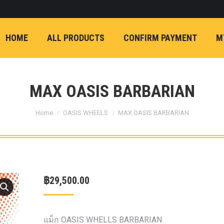
ON)
FX4 (2012-ON
REVO
T
NP300 (2015-ON)
HOME
ALL PRODUCTS
CONFIRM PAYMENT
M
หน้า
การ์ดมอเตอร์พวงมาล
กล้องถอยหลัง
ก้
FORD RANGER NEXTGEN 2022
รองหน้าปรับอง
OPTION 4WD 
MAX OASIS BARBARIAN
1 นิ้ว (25mm) สี
You are here:
เหลือง
ก้อนรองห
Home
OASIS WHEELS
MAX OASIS BARBARIAN
ปรับองศา OPT
4WD ขนาด 1 นิ
(25mm) สีเหลือ
ตรงรุ่น -CHEVE ALL N
฿
29,500.00
COLORADO (2012-ON)
-FORD EVEREST (201
ตรงรุ่น -FORD RANGER
แม็ก OASIS WHELLS BARBARIAN