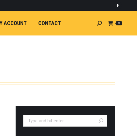
)
light
Faceboo
7
กระจัง
Y ACCOUNT
CONTACT
Search:
0
ัยไฟฟ้า
อน
ศา
ขนาด
ลัง
ION
้ว
ง
ชุดแต่ง
EW
ตรงรุ่น
Search:
5-ON)
 T6
ตรง