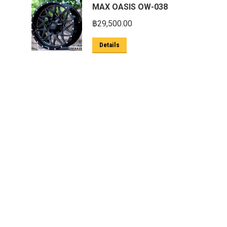
MAX OASIS OW-038
฿
29,500.00
Details