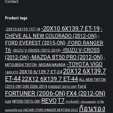
Contact
Product tags
-20X10 6X139.7 ET-19
-
-20X10 6X139.7 ET-18
CHEVE ALL NEW COLORADO (2012-ON)
-
-FORD RANGER
FORD EVEREST (2015-ON)
T6
-ISUZU V-CROSS
-ISUZU V-CROSS (2012-2019)
-MAZDA BT50 PRO (2012-ON)
(2012-ON)
-
-TOYOTA VIGO
MITSUBISHI TRITON
-NISSAN NAVARA
20X12 6X139.7
20X10 6/139.7 ET-24
18X9 ET0
ET-44
22X12 6X139.7 ET-44
ALL NEW TRITON
ford
(2015-ON)
D40 2006-2014
EVEREST (2012-ON)
FORTUNER (2006-ON)
FX4 (2012-ON)
REVO
T7
NP300 (2015-ON)
light
กระจังหน้า
การ์ด
กล้องถอยหลัง
ก้อนรอง
มอเตอร์พวงมาลัยไฟฟ้า FORD RANGER NEXTGEN 2022