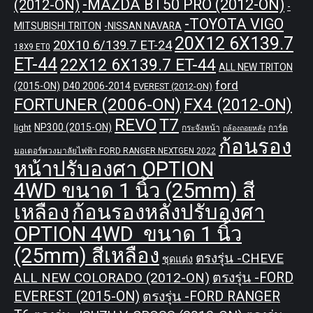
-MAZDA BT50 PRO (2012-ON)
(2012-ON)
-
-TOYOTA VIGO
MITSUBISHI TRITON
-NISSAN NAVARA
20X12 6X139.7
20X10 6/139.7 ET-24
18X9 ET0
ET-44
22X12 6X139.7 ET-44
ALL NEW TRITON
ford
(2015-ON)
D40 2006-2014
EVEREST (2012-ON)
FORTUNER (2006-ON)
FX4 (2012-ON)
REVO
T7
NP300 (2015-ON)
light
กระจังหน้า
การ์ด
กล้องถอยหลัง
ก้อนรอง
มอเตอร์พวงมาลัยไฟฟ้า FORD RANGER NEXTGEN 2022
หน้าปรับองศา OPTION
4WD ขนาด 1 นิ้ว (25mm) สี
เหลือง
ก้อนรองหลังปรับองศา
OPTION 4WD ขนาด 1 นิ้ว
(25mm) สีเหลือง
ตรงรุ่น -CHEVE
ชุดแต่ง
ALL NEW COLORADO (2012-ON)
ตรงรุ่น -FORD
EVEREST (2015-ON)
ตรงรุ่น -FORD RANGER