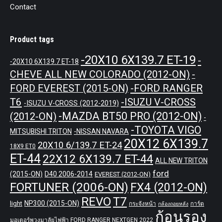
Contact
Product tags
-20X10 6X139.7 ET-19
-
-20X10 6X139.7 ET-18
CHEVE ALL NEW COLORADO (2012-ON)
-
-FORD RANGER
FORD EVEREST (2015-ON)
T6
-ISUZU V-CROSS
-ISUZU V-CROSS (2012-2019)
-MAZDA BT50 PRO (2012-ON)
(2012-ON)
-
-TOYOTA VIGO
MITSUBISHI TRITON
-NISSAN NAVARA
20X12 6X139.7
20X10 6/139.7 ET-24
18X9 ET0
ET-44
22X12 6X139.7 ET-44
ALL NEW TRITON
ford
(2015-ON)
D40 2006-2014
EVEREST (2012-ON)
FORTUNER (2006-ON)
FX4 (2012-ON)
REVO
T7
NP300 (2015-ON)
light
กระจังหน้า
การ์ด
กล้องถอยหลัง
ก้อนรอง
มอเตอร์พวงมาลัยไฟฟ้า FORD RANGER NEXTGEN 2022