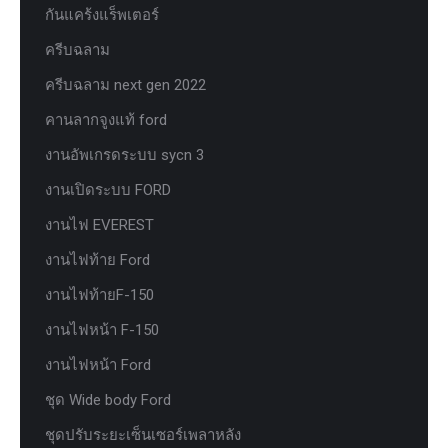
กันแคร้งแร็พเตอร์
ครีบฉลาม
ครีบฉลาม next gen 2022
คานลากจูงแท้ ford
งานอัพเกรดระบบ sycn 3
งานเปิดระบบ FORD
งานไฟ EVEREST
งานไฟท้าย Ford
งานไฟท้ายF-150
งานไฟหน้า F-150
งานไฟหน้า Ford
ชุด Wide body Ford
ชุดปรับระยะเซ็นเซอร์เพลาหลัง