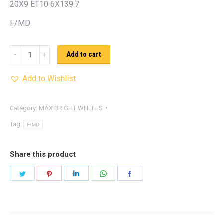
20X9 ET10 6X139.7
F/MD
MAX
Add to cart
BRIGHT
Add to Wishlist
WHEELS
B-
156
Category:
MAX BRIGHT WHEELS
quantity
Tag:
F/MD
Share this product
Share
Share
Share
Share
Share
on
on
on
on
on
Twitter
Pinterest
LinkedIn
WhatsApp
Facebook