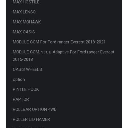
MAX HOSTILE
MAX LENSO
MAX MOHAWK
MAX OASIS
MODULE CCM For Ford ranger Everest 2018-2021
MODULE CCM. ระบบ Adaptive For Ford ranger Everest
2015-2018
OASIS WHEELS
option
PINTLE HOOK
RAPTOR
ROLLBAR OPTION 4WD
ROLLER LID HAMER