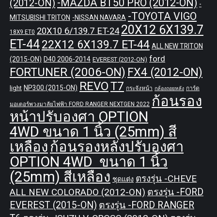
-MAZDA BT50 PRO (2012-ON)
(2012-ON)
-
-TOYOTA VIGO
MITSUBISHI TRITON
-NISSAN NAVARA
20X12 6X139.7
20X10 6/139.7 ET-24
18X9 ET0
ET-44
22X12 6X139.7 ET-44
ALL NEW TRITON
ford
(2015-ON)
D40 2006-2014
EVEREST (2012-ON)
FORTUNER (2006-ON)
FX4 (2012-ON)
REVO
T7
NP300 (2015-ON)
light
กระจังหน้า
การ์ด
กล้องถอยหลัง
ก้อนรอง
มอเตอร์พวงมาลัยไฟฟ้า FORD RANGER NEXTGEN 2022
หน้าปรับองศา OPTION
4WD ขนาด 1 นิ้ว (25mm) สี
เหลือง
ก้อนรองหลังปรับองศา
OPTION 4WD ขนาด 1 นิ้ว
(25mm) สีเหลือง
ตรงรุ่น -CHEVE
ชุดแต่ง
ALL NEW COLORADO (2012-ON)
ตรงรุ่น -FORD
EVEREST (2015-ON)
ตรงรุ่น -FORD RANGER