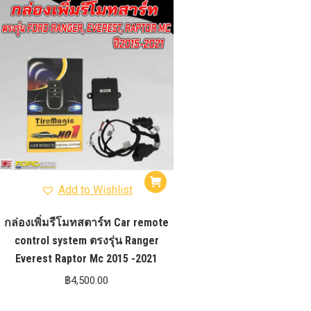
รุ่น -ISUZU V-CROSS (2
ON)
ตรงรุ่น -MAZDA B
PRO (2012-ON)
ตรงรุ่น 
TOYOTA VIGO
ปีกนกปรับอ
4WD ขาวฝาแดง
ปีกนกปรับองศา 
4WD ดำฝาแดง
ปีกนกปรับองศา O
ปีกนกปรับองศา O
ฟ้าฝาแดง
4WD เหลืองฝาฟ้า
ปีกนกปรับ
Option 4WD แดงฝาดำ
ห่วงโอเมก้
OPTION 4WD (สีแดง)
ไฟหน้า
อัพเกรด
Add to Wishlist
กล่องเพิ่มรีโมทสตาร์ท Car remote
control system ตรงรุ่น Ranger
Everest Raptor Mc 2015 -2021
฿
4,500.00