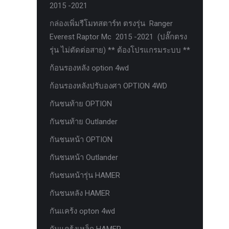
2015 -2021
ตะแกรงกันหนู
กล่องเพิ่มรีโมทสตาร์ท ตรงรุ่น Ranger
บันไดข้าง HAMER
Everest Raptor Mc 2015 -2021 (ปลั๊กตรง
บันไดข้าง Outlander
รุ่น ไม่ตัดต่อสาย) ** ต้องโปรแกรมระบบ **
ประดับยนต์ Ford
ก้อนรองหลัง option 4wd
ปีกนกปรับองศา Option 4WD
ก้อนรองหลังปรับองศา OPTION 4WD
ฝาครอบกระโปรง
กันชนท้าย OPTION
มอเตอร์ แร็กไฟฟ้า PSCM.แท้ Fomoco
กันชนท้าย Outlander
Ford Ford Ranger Everest Raptor 2015-
กันชนหน้า OPTION
2021 Mc
กันชนหน้า Outlander
ยาง
กันชนหน้ารุ่น HAMER
ยาง Crossleader Wildtiger T01 Tires
กันชนหลัง HAMER
ยาง Leao Sport AT-2
กันแคร้ง opton 4wd
ยาง Nos N1