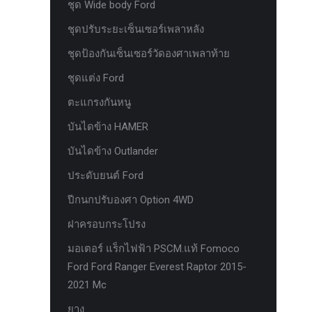
ชุด Wide body Ford
ห่วงแดง HAMER
ชุดปรับระยะเซ็นเซอร์เพลาหลัง
ห่วงโอเมก้า option
ชุดป้องกันเซ็นเซอร์วัดองศาเพลาท้าย
หัวเกียร์
ชุดแต่ง Ford
อุปกรณ์ภายในรถยนต์ FORD
ตะแกรงกันหนู
เคสกุญแจคาร์บอน for ford next gen
บันไดข้าง HAMER
เซ็นเซอร์หน้าพร้อมสายแท้ 4 จุด ตรงรุ่น
Ranger Everest Raptor MC ปี 2015-2021
บันไดข้าง Outlander
เซ็นเซอร์หน้าพร้อมสายแท้ 6 จุด ตรงรุ่น
ประดับยนต์ Ford
Ranger Everest Raptor MC ปี 2015-2021
ปีกนกปรับองศา Option 4WD
แผงครอบแอร์ FCIM ตรงรุ่น Ford XLT.
ฝาครอบกระโปรง
2015-2017
มอเตอร์ แร็กไฟฟ้า PSCM.แท้ Fomoco
แผงควบคุมแอร์ FCIM ตรงรุ่น FORD
Ford Ford Ranger Everest Raptor 2015-
EVEREST 2.2 3.2 2.0
2021 Mc
แหนบแอด option 4wd
ยาง