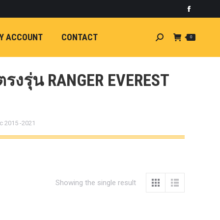
)
light
Faceboo
7
กระจัง
Y ACCOUNT
CONTACT
Search:
0
ัยไฟฟ้า
อน
ศา
ตรงรุ่น RANGER EVEREST
ขนาด
ลัง
Mc 2015 -2021
ION
้ว
ง
ชุดแต่ง
EW
Showing the single result
ตรงรุ่น
5-ON)
 T6
ตรง