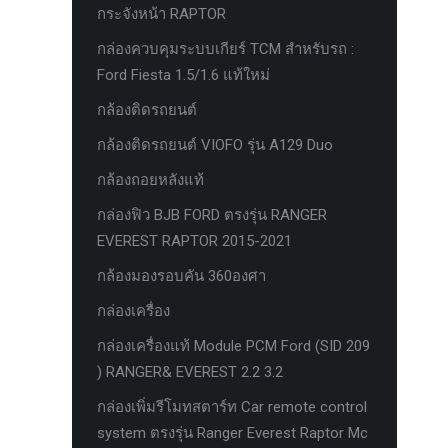
กระจังหน้า RAPTOR
ครีบฉลาม next gen 2022
กล่องควบคุมระบบเกียร์ TCM สำหรับรถ :
คานลากจูงแท้ ford
Ford Fiesta 1.5/1.6 แท้ใหม่
งานอัพเกรดระบบ sycn 3
กล้องติดรถยนต์
งานเปิดระบบ FORD
กล้องติดรถยนต์ VIOFO รุ่น A129 Duo
งานไฟ EVEREST
กล้องถอยหลังแท้
งานไฟท้าย Ford
กล่องฟิว BJB FORD ตรงรุ่น RANGER
งานไฟท้ายF-150
EVEREST RAPTOR 2015-2021
งานไฟหน้า F-150
กล้องมองรอบคัน 360องศา
งานไฟหน้า Ford
กล่องเครื่อง
ชุด Wide body Ford
กล่องเครื่องแท้ Module PCM Ford (SID 209
ชุดปรับระยะเซ็นเซอร์เพลาหลัง
) RANGER& EVEREST 2.2 3.2
ชุดป้องกันเซ็นเซอร์วัดองศาเพลาท้าย
กล่องเพิ่มรีโมทสตาร์ท Car remote control
system ตรงรุ่น Ranger Everest Raptor Mc
ชุดแต่ง Ford