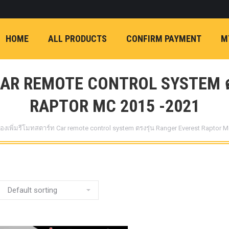
ON)
FX4 (2012-ON
REVO
T
NP300 (2015-ON)
HOME
ALL PRODUCTS
CONFIRM PAYMENT
M
หน้า
การ์ดมอเตอร์พวงมาล
กล้องถอยหลัง
ก้
FORD RANGER NEXTGEN 2022
รองหน้าปรับอง
 CAR REMOTE CONTROL SYSTEM 
OPTION 4WD 
1 นิ้ว (25mm) สี
RAPTOR MC 2015 -2021
เหลือง
ก้อนรองห
re:
่องเพิ่มรีโมทสตาร์ท Car remote control system ตรงรุ่น Ranger Everest Raptor 
ปรับองศา OPT
4WD ขนาด 1 นิ
(25mm) สีเหลือ
ตรงรุ่น -CHEVE ALL N
COLORADO (2012-ON)
-FORD EVEREST (201
ตรงรุ่น -FORD RANGER