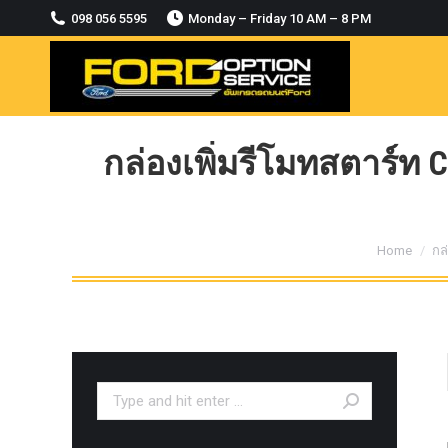
2018-2021
098 056 5595
Monday – Friday 10 AM – 8 PM
MODULE CCM. ระบบ Adaptive For Ford
ranger Everest 2015-2018
OASIS WHEELS
option
กล่องเพิ่มรีโมทสตาร์ท
PINTLE HOOK
RAPTOR
ROLLBAR OPTION 4WD
You are he
Home
กล
ROLLER LID HAMER
ROLLER MASTER
TRAILER BALL
ULTIMATE SHACKLES
Search:
Uncategorized