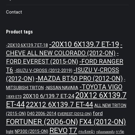
Contact
Product tags
-20X10 6X139.7 ET-19
-
-20X10 6X139.7 ET-18
CHEVE ALL NEW COLORADO (2012-ON)
-
-FORD RANGER
FORD EVEREST (2015-ON)
T6
-ISUZU V-CROSS
-ISUZU V-CROSS (2012-2019)
-MAZDA BT50 PRO (2012-ON)
(2012-ON)
-
-TOYOTA VIGO
MITSUBISHI TRITON
-NISSAN NAVARA
20X12 6X139.7
20X10 6/139.7 ET-24
18X9 ET0
ET-44
22X12 6X139.7 ET-44
ALL NEW TRITON
ford
(2015-ON)
D40 2006-2014
EVEREST (2012-ON)
FORTUNER (2006-ON)
FX4 (2012-ON)
REVO
T7
NP300 (2015-ON)
light
กระจังหน้า
การ์ด
กล้องถอยหลัง