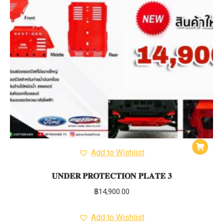
Add to Wishlist
𝐔𝐍𝐃𝐄𝐑 𝐏𝐑𝐎𝐓𝐄𝐂𝐓𝐈𝐎𝐍 𝐏𝐋𝐀𝐓𝐄 𝟑
฿
14,900.00
Add to Wishlist