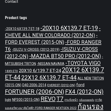
Contact
Product tags
-20X10 6X139.7 ET-19
-
-20X10 6X139.7 ET-18
CHEVE ALL NEW COLORADO (2012-ON)
-
-FORD RANGER
FORD EVEREST (2015-ON)
T6
-ISUZU V-CROSS
-ISUZU V-CROSS (2012-2019)
-MAZDA BT50 PRO (2012-ON)
(2012-ON)
-
-TOYOTA VIGO
MITSUBISHI TRITON
-NISSAN NAVARA
20X12 6X139.7
20X10 6/139.7 ET-24
18X9 ET0
ET-44
22X12 6X139.7 ET-44
ALL NEW TRITON
ford
(2015-ON)
D40 2006-2014
EVEREST (2012-ON)
FORTUNER (2006-ON)
FX4 (2012-ON)
REVO
T7
NP300 (2015-ON)
light
กระจังหน้า
การ์ด
กล้องถอยหลัง
ก้อนรอง
มอเตอร์พวงมาลัยไฟฟ้า FORD RANGER NEXTGEN 2022