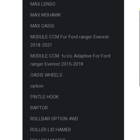
MAX LENSO
กล้องถอยหลังแท้
MAX MOHAWK
กล่องฟิว BJB FORD ตรงรุ่น RANGER
MAX OASIS
EVEREST RAPTOR 2015-2021
MODULE CCM For Ford ranger Everest
กล้องมองรอบคัน 360องศา
2018-2021
กล่องเครื่อง
MODULE CCM. ระบบ Adaptive For Ford
กล่องเครื่องแท้ Module PCM Ford (SID
ranger Everest 2015-2018
209 ) RANGER& EVEREST 2.2 3.2
OASIS WHEELS
กล่องเพิ่มรีโมทสตาร์ท Car remote
option
control system ตรงรุ่น Ranger Everest
PINTLE HOOK
Raptor Mc 2015 -2021
RAPTOR
กล่องเพิ่มรีโมทสตาร์ท ตรงรุ่น Ranger
Everest Raptor Mc 2015 -2021 (ปลั๊ก
ROLLBAR OPTION 4WD
ตรงรุ่น ไม่ตัดต่อสาย) ** ต้องโปรแกรม
ROLLER LID HAMER
ระบบ **