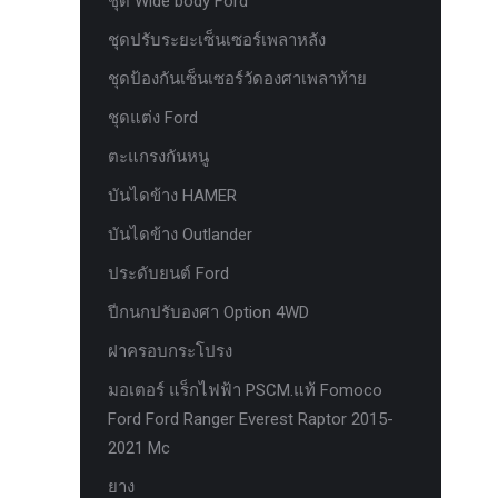
ชุด Wide body Ford
ห่วงแดง HAMER
ชุดปรับระยะเซ็นเซอร์เพลาหลัง
ห่วงโอเมก้า option
ชุดป้องกันเซ็นเซอร์วัดองศาเพลาท้าย
หัวเกียร์
ชุดแต่ง Ford
อุปกรณ์ภายในรถยนต์ FORD
ตะแกรงกันหนู
เคสกุญแจคาร์บอน for ford next gen
บันไดข้าง HAMER
เซ็นเซอร์หน้าพร้อมสายแท้ 4 จุด ตรงรุ่น
บันไดข้าง Outlander
Ranger Everest Raptor MC ปี 2015-2021
ประดับยนต์ Ford
เซ็นเซอร์หน้าพร้อมสายแท้ 6 จุด ตรงรุ่น
Ranger Everest Raptor MC ปี 2015-2021
ปีกนกปรับองศา Option 4WD
แผงครอบแอร์ FCIM ตรงรุ่น Ford XLT.
ฝาครอบกระโปรง
2015-2017
มอเตอร์ แร็กไฟฟ้า PSCM.แท้ Fomoco
แผงควบคุมแอร์ FCIM ตรงรุ่น FORD
Ford Ford Ranger Everest Raptor 2015-
EVEREST 2.2 3.2 2.0
2021 Mc
แหนบแอด option 4wd
ยาง