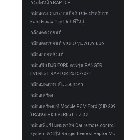
กระจังหน้า RAPTOR
ครีบฉลาม next gen 2022
กล่องควบคุมระบบเกียร์ TCM สำหรับรถ :
คานลากจูงแท้ ford
Ford Fiesta 1.5/1.6 แท้ใหม่
งานอัพเกรดระบบ sycn 3
กล้องติดรถยนต์
งานเปิดระบบ FORD
กล้องติดรถยนต์ VIOFO รุ่น A129 Duo
งานไฟ EVEREST
กล้องถอยหลังแท้
งานไฟท้าย Ford
กล่องฟิว BJB FORD ตรงรุ่น RANGER
งานไฟท้ายF-150
EVEREST RAPTOR 2015-2021
งานไฟหน้า F-150
กล้องมองรอบคัน 360องศา
งานไฟหน้า Ford
กล่องเครื่อง
ชุด Wide body Ford
กล่องเครื่องแท้ Module PCM Ford (SID 209
) RANGER& EVEREST 2.2 3.2
ชุดปรับระยะเซ็นเซอร์เพลาหลัง
กล่องเพิ่มรีโมทสตาร์ท Car remote control
ชุดป้องกันเซ็นเซอร์วัดองศาเพลาท้าย
system ตรงรุ่น Ranger Everest Raptor Mc
ชุดแต่ง Ford