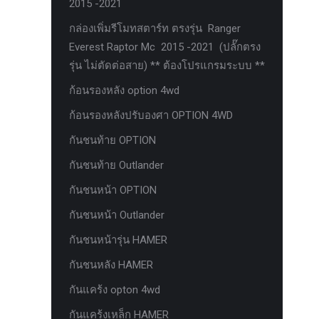
2015 -2021
ตะแกรงกันหนู
กล่องเพิ่มรีโมทสตาร์ท ตรงรุ่น Ranger
บันไดข้าง HAMER
Everest Raptor Mc 2015 -2021 (ปลั๊กตรง
รุ่น ไม่ตัดต่อสาย) ** ต้องโปรแกรมระบบ **
บันไดข้าง Outlander
ก้อนรองหลัง option 4wd
ประดับยนต์ Ford
ก้อนรองหลังปรับองศา OPTION 4WD
ปีกนกปรับองศา Option 4WD
กันชนท้าย OPTION
ฝาครอบกระโปรง
กันชนท้าย Outlander
มอเตอร์ แร็กไฟฟ้า PSCM.แท้ Fomoco
Ford Ford Ranger Everest Raptor 2015-
กันชนหน้า OPTION
2021 Mc
กันชนหน้า Outlander
ยาง
กันชนหน้ารุ่น HAMER
ยาง Crossleader Wildtiger T01 Tires
กันชนหลัง HAMER
ยาง Leao Sport AT-2
กันแคร้ง opton 4wd
ยาง Nos N1
กันแคร้งเหล็ก HAMER