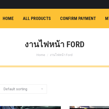
ON)
FX4 (2012-ON
REVO
T
NP300 (2015-ON)
HOME
ALL PRODUCTS
CONFIRM PAYMENT
M
หน้า
การ์ดมอเตอร์พวงมาล
กล้องถอยหลัง
ก้
FORD RANGER NEXTGEN 2022
รองหน้าปรับอง
OPTION 4WD 
งานไฟหน้า FORD
1 นิ้ว (25mm) สี
You are here:
เหลือง
ก้อนรองห
Home
งานไฟหน้า Ford
ปรับองศา OPT
4WD ขนาด 1 นิ
(25mm) สีเหลือ
ตรงรุ่น -CHEVE ALL N
COLORADO (2012-ON)
-FORD EVEREST (201
ตรงรุ่น -FORD RANGER