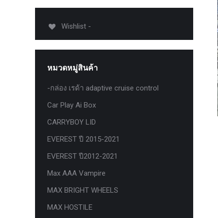
USB TypeA และ TypeC แท้ตรงรุ่น
Ranger Raptor Everest
Wishlist -
VCM 2 license แท้ 1 ปี •• FOR FORD
MAZDA •• IDS.
กระจก F-150 ตรงรุ่น RANGER EVEREST
หมวดหมู่สินค้า
Raptor 2011-2021
-กล่อง เรด้า adaptive cruise control
กระจกมองข้าง F-150 USA สำหรับ
Ranger Raptor Everest ปี2012+ 1 คู่
Car Play Ai Box
กระจังหน้า EVEREST
CARRYBOY LID
กระจังหน้า FORD
EVEREST ปี 2015-2021
กระจังหน้า RAPTOR
EVEREST ปี2012-2021
กล่องควบคุมระบบเกียร์ TCM สำหรับรถ :
Max AAA Vampire
Ford Fiesta 1.5/1.6 แท้ใหม่
MAX BRIGHT WHEELS
กล้องติดรถยนต์
MAX HOSTILE
กล้องติดรถยนต์ VIOFO รุ่น A129 Duo