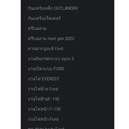
ยาง Veenom Black Eagle
กันแคร้งเหล็ก OUTLANDER
ยาง ยาง Grit King Ridge Climber R/T
กันแคร้งแร็พเตอร์
รุ่นใหม่มาแล้ว กระจก F-150 ตรงรุ่น
ครีบฉลาม
RANGER EVEREST Raptor 2011-2021
ครีบฉลาม next gen 2022
หน้าจอ Sync 3 รุ่นล่าสุด ตรงรุ่น Ford
คานลากจูงแท้ ford
Ranger Everest สำหรับ Upgrade Sync
งานอัพเกรดระบบ sycn 3
หน้าจอเรือนไมล์แท้ FORD EVEREST
RANGER 2.0 PART G
งานเปิดระบบ FORD
หน้าจอเรือนไมล์แท้ FORD EVEREST
งานไฟ EVEREST
RANGER 2.0 PART J
งานไฟท้าย Ford
หน้าจอเรือนไมล์แท้ FORD F150
งานไฟท้ายF-150
หน้าจอเรือนไมล์แท้ FORD RAPTOR
งานไฟหน้า F-150
หน้าจอเรือนไมล์แท้ FORD XL ธรรมดา
งานไฟหน้า Ford
PART J