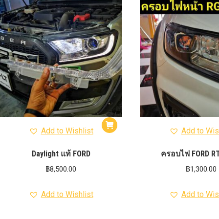
รุ่น -ISUZU V-CROSS (2
ON)
ตรงรุ่น -MAZDA B
PRO (2012-ON)
ตรงรุ่น 
TOYOTA VIGO
ปีกนกปรับอ
4WD ขาวฝาแดง
ปีกนกปรับองศา 
4WD ดำฝาแดง
ปีกนกปรับองศา O
ปีกนกปรับองศา O
ฟ้าฝาแดง
4WD เหลืองฝาฟ้า
ปีกนกปรับ
Option 4WD แดงฝาดำ
ห่วงโอเมก้
OPTION 4WD (สีแดง)
ไฟหน้า
อัพเกรด
Add to Wishlist
Add to Wis
Daylight แท้ FORD
ครอบไฟ FORD RT
฿
8,500.00
฿
1,300.00
Add to Wishlist
Add to Wis