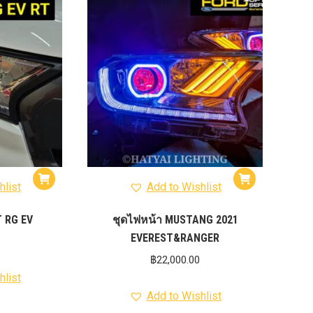
012-
T50
-
งศา Option
Option
ption 4WD
ption
องศา
าอลูมิเนียม
hlist
Add to Wishlist
 RG EV
ชุดไฟหน้า MUSTANG 2021
EVEREST&RANGER
฿
22,000.00
hlist
Add to Wishlist