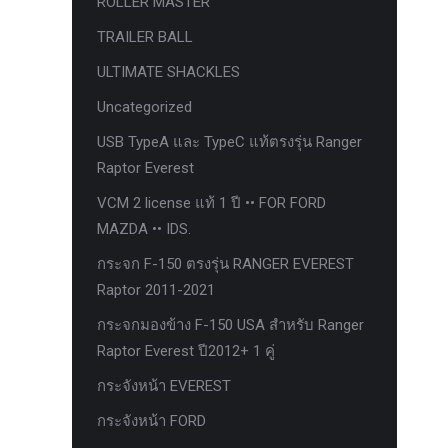
ROLLER MASTER
ก้อนรองหลัง option 4wd
TRAILER BALL
ก้อนรองหลังปรับองศา OPTION 4WD
ULTIMATE SHACKLES
กันชนท้าย OPTION
Uncategorized
กันชนท้าย Outlander
USB TypeA และ TypeC แท้ตรงรุ่น Ranger
กันชนหน้า OPTION
Raptor Everest
กันชนหน้า Outlander
VCM 2 license แท้ 1 ปี •• FOR FORD
กันชนหน้ารุ่น HAMER
MAZDA •• IDS.
กันชนหลัง HAMER
กระจก F-150 ตรงรุ่น RANGER EVEREST
Raptor 2011-2021
กันแคร้ง opton 4wd
กระจกมองข้าง F-150 USA สำหรับ Ranger
กันแคร้งเหล็ก HAMER
Raptor Everest ปี2012+ 1 คู่
กันแคร้งเหล็ก OUTLANDER
กระจังหน้า EVEREST
กันแคร้งแร็พเตอร์
กระจังหน้า FORD
ครีบฉลาม