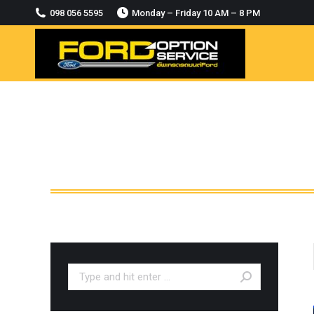
2018-2021
098 056 5595
Monday – Friday 10 AM – 8 PM
MODULE CCM. ระบบ Adaptive For Ford
ranger Everest 2015-2018
OASIS WHEELS
option
PINTLE HOOK
RAPTOR
ROLLBAR OPTION 4WD
ROLLER LID HAMER
ROLLER MASTER
TRAILER BALL
ULTIMATE SHACKLES
Search:
Uncategorized