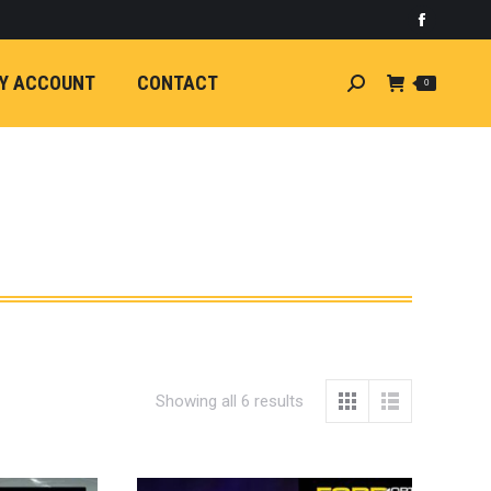
)
light
Faceboo
7
กระจัง
Y ACCOUNT
CONTACT
Search:
0
ัยไฟฟ้า
อน
ศา
ขนาด
ลัง
ION
้ว
ง
ชุดแต่ง
EW
Showing all 6 results
ตรงรุ่น
5-ON)
 T6
ตรง