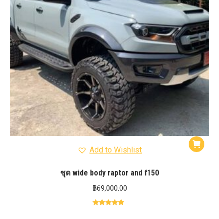
Add to Wishlist
ชุด wide body raptor and f150
฿
69,000.00
Rated
5.00
out of 5