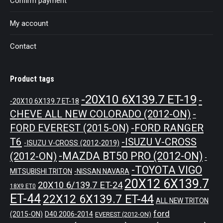
Confirm payment
My account
Contact
Product tags
-20X10 6X139.7 ET-19
-
-20X10 6X139.7 ET-18
CHEVE ALL NEW COLORADO (2012-ON)
-
-FORD RANGER
FORD EVEREST (2015-ON)
T6
-ISUZU V-CROSS
-ISUZU V-CROSS (2012-2019)
-MAZDA BT50 PRO (2012-ON)
(2012-ON)
-
-TOYOTA VIGO
MITSUBISHI TRITON
-NISSAN NAVARA
20X12 6X139.7
20X10 6/139.7 ET-24
18X9 ET0
ET-44
22X12 6X139.7 ET-44
ALL NEW TRITON
ford
(2015-ON)
D40 2006-2014
EVEREST (2012-ON)