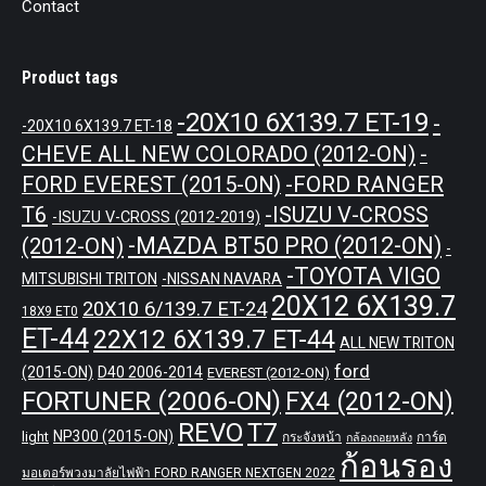
Contact
Product tags
-20X10 6X139.7 ET-19
-
-20X10 6X139.7 ET-18
CHEVE ALL NEW COLORADO (2012-ON)
-
-FORD RANGER
FORD EVEREST (2015-ON)
T6
-ISUZU V-CROSS
-ISUZU V-CROSS (2012-2019)
-MAZDA BT50 PRO (2012-ON)
(2012-ON)
-
-TOYOTA VIGO
MITSUBISHI TRITON
-NISSAN NAVARA
20X12 6X139.7
20X10 6/139.7 ET-24
18X9 ET0
ET-44
22X12 6X139.7 ET-44
ALL NEW TRITON
ford
(2015-ON)
D40 2006-2014
EVEREST (2012-ON)
FORTUNER (2006-ON)
FX4 (2012-ON)
REVO
T7
NP300 (2015-ON)
light
กระจังหน้า
การ์ด
กล้องถอยหลัง
ก้อนรอง
มอเตอร์พวงมาลัยไฟฟ้า FORD RANGER NEXTGEN 2022