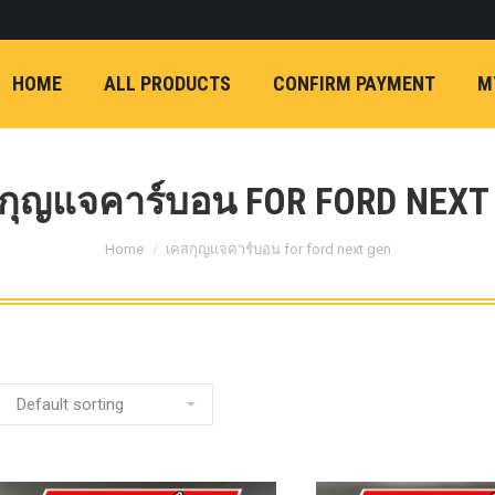
ON)
FX4 (2012-ON
REVO
T
NP300 (2015-ON)
HOME
ALL PRODUCTS
CONFIRM PAYMENT
M
หน้า
การ์ดมอเตอร์พวงมาล
กล้องถอยหลัง
ก้
FORD RANGER NEXTGEN 2022
รองหน้าปรับอง
OPTION 4WD 
กุญแจคาร์บอน FOR FORD NEXT
1 นิ้ว (25mm) สี
You are here:
เหลือง
ก้อนรองห
Home
เคสกุญแจคาร์บอน for ford next gen
ปรับองศา OPT
4WD ขนาด 1 นิ
(25mm) สีเหลือ
ตรงรุ่น -CHEVE ALL N
COLORADO (2012-ON)
-FORD EVEREST (201
ตรงรุ่น -FORD RANGER