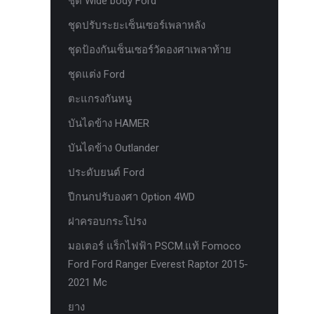
ชุด Wide body Ford
ห่วงแดง HAMER
ชุดปรับระยะเซ็นเซอร์เพลาหลัง
ห่วงโอเมก้า option
ชุดป้องกันเซ็นเซอร์วัดองศาเพลาท้าย
หัวเกียร์
ชุดแต่ง Ford
อุปกรณ์ภายในรถยนต์ FORD
ตะแกรงกันหนู
เคสกุญแจคาร์บอน for ford next gen
บันไดข้าง HAMER
เซ็นเซอร์หน้าพร้อมสายแท้ 4 จุด ตรงรุ่น
บันไดข้าง Outlander
Ranger Everest Raptor MC ปี 2015-2021
ประดับยนต์ Ford
เซ็นเซอร์หน้าพร้อมสายแท้ 6 จุด ตรงรุ่น
Ranger Everest Raptor MC ปี 2015-2021
ปีกนกปรับองศา Option 4WD
แผงครอบแอร์ FCIM ตรงรุ่น Ford XLT.
ฝาครอบกระโปรง
2015-2017
มอเตอร์ แร็กไฟฟ้า PSCM.แท้ Fomoco
แผงควบคุมแอร์ FCIM ตรงรุ่น FORD
Ford Ford Ranger Everest Raptor 2015-
EVEREST 2.2 3.2 2.0
2021 Mc
แหนบแอด option 4wd
ยาง