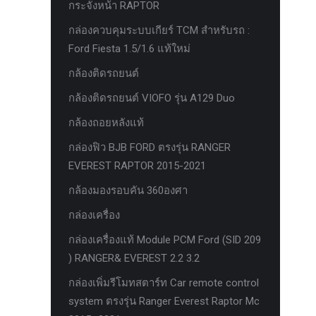
กระจังหน้า RAPTOR
ครีบฉลาม next gen 2022
กล่องควบคุมระบบเกียร์ TCM สำหรับรถ :
คานลากจูงแท้ ford
Ford Fiesta 1.5/1.6 แท้ใหม่
งานอัพเกรดระบบ sycn 3
กล้องติดรถยนต์
งานเปิดระบบ FORD
กล้องติดรถยนต์ VIOFO รุ่น A129 Duo
งานไฟ EVEREST
กล้องถอยหลังแท้
งานไฟท้าย Ford
กล่องฟิว BJB FORD ตรงรุ่น RANGER
งานไฟท้ายF-150
EVEREST RAPTOR 2015-2021
งานไฟหน้า F-150
กล้องมองรอบคัน 360องศา
งานไฟหน้า Ford
กล่องเครื่อง
ชุด Wide body Ford
กล่องเครื่องแท้ Module PCM Ford (SID 209
) RANGER& EVEREST 2.2 3.2
ชุดปรับระยะเซ็นเซอร์เพลาหลัง
กล่องเพิ่มรีโมทสตาร์ท Car remote control
ชุดป้องกันเซ็นเซอร์วัดองศาเพลาท้าย
system ตรงรุ่น Ranger Everest Raptor Mc
ชุดแต่ง Ford