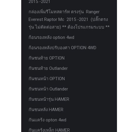
2015 -2021
ตะแกรงกันหนู
กล่องเพิ่มรีโมทสตาร์ท ตรงรุ่น Ranger
บันไดข้าง HAMER
Everest Raptor Mc 2015 -2021 (ปลั๊กตรง
รุ่น ไม่ตัดต่อสาย) ** ต้องโปรแกรมระบบ **
บันไดข้าง Outlander
ก้อนรองหลัง option 4wd
ประดับยนต์ Ford
ก้อนรองหลังปรับองศา OPTION 4WD
ปีกนกปรับองศา Option 4WD
กันชนท้าย OPTION
ฝาครอบกระโปรง
กันชนท้าย Outlander
มอเตอร์ แร็กไฟฟ้า PSCM.แท้ Fomoco
Ford Ford Ranger Everest Raptor 2015-
กันชนหน้า OPTION
2021 Mc
กันชนหน้า Outlander
ยาง
กันชนหน้ารุ่น HAMER
ยาง Crossleader Wildtiger T01 Tires
กันชนหลัง HAMER
ยาง Leao Sport AT-2
กันแคร้ง opton 4wd
ยาง Nos N1
กันแคร้งเหล็ก HAMER