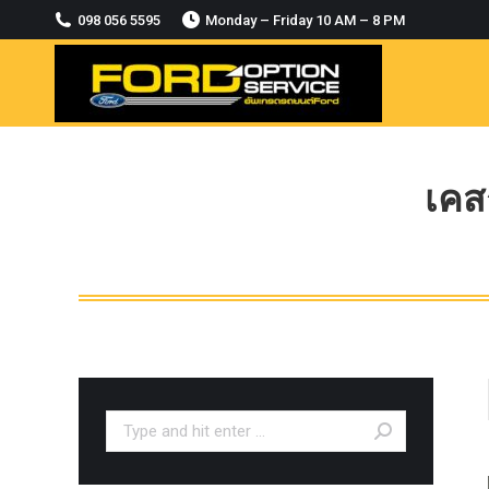
2018-2021
098 056 5595
Monday – Friday 10 AM – 8 PM
MODULE CCM. ระบบ Adaptive For Ford
ranger Everest 2015-2018
OASIS WHEELS
option
PINTLE HOOK
เคส
RAPTOR
ROLLBAR OPTION 4WD
ROLLER LID HAMER
ROLLER MASTER
TRAILER BALL
ULTIMATE SHACKLES
Search:
Uncategorized