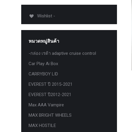
USB TypeA และ TypeC แท้ตรงรุ่น
Ranger Raptor Everest
Wishlist -
VCM 2 license แท้ 1 ปี •• FOR FORD
MAZDA •• IDS.
กระจก F-150 ตรงรุ่น RANGER EVEREST
หมวดหมู่สินค้า
Raptor 2011-2021
-กล่อง เรด้า adaptive cruise control
กระจกมองข้าง F-150 USA สำหรับ
Ranger Raptor Everest ปี2012+ 1 คู่
Car Play Ai Box
กระจังหน้า EVEREST
CARRYBOY LID
กระจังหน้า FORD
EVEREST ปี 2015-2021
กระจังหน้า RAPTOR
EVEREST ปี2012-2021
กล่องควบคุมระบบเกียร์ TCM สำหรับรถ :
Max AAA Vampire
Ford Fiesta 1.5/1.6 แท้ใหม่
MAX BRIGHT WHEELS
กล้องติดรถยนต์
MAX HOSTILE
กล้องติดรถยนต์ VIOFO รุ่น A129 Duo