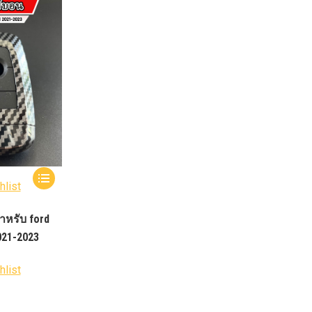
012-
T50
-
งศา Option
Option
ption 4WD
ption
องศา
าอลูมิเนียม
hlist
หรับ ford
021-2023
hlist