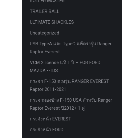
ROLLER MASTER
ก้อนรองหลัง option 4wd
TRAILER BALL
ก้อนรองหลังปรับองศา OPTION 4WD
ULTIMATE SHACKLES
กันชนท้าย OPTION
Uncategorized
กันชนท้าย Outlander
USB TypeA และ TypeC แท้ตรงรุ่น Ranger
กันชนหน้า OPTION
Raptor Everest
กันชนหน้า Outlander
VCM 2 license แท้ 1 ปี •• FOR FORD
กันชนหน้ารุ่น HAMER
MAZDA •• IDS.
กันชนหลัง HAMER
กระจก F-150 ตรงรุ่น RANGER EVEREST
Raptor 2011-2021
กันแคร้ง opton 4wd
กระจกมองข้าง F-150 USA สำหรับ Ranger
กันแคร้งเหล็ก HAMER
Raptor Everest ปี2012+ 1 คู่
กันแคร้งเหล็ก OUTLANDER
กระจังหน้า EVEREST
กันแคร้งแร็พเตอร์
กระจังหน้า FORD
ครีบฉลาม