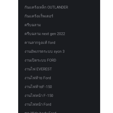
ยาง Veenom Black Eagle
กันแคร้งเหล็ก OUTLANDER
ยาง ยาง Grit King Ridge Climber R/T
กันแคร้งแร็พเตอร์
รุ่นใหม่มาแล้ว กระจก F-150 ตรงรุ่น
ครีบฉลาม
RANGER EVEREST Raptor 2011-2021
ครีบฉลาม next gen 2022
หน้าจอ Sync 3 รุ่นล่าสุด ตรงรุ่น Ford
คานลากจูงแท้ ford
Ranger Everest สำหรับ Upgrade Sync
งานอัพเกรดระบบ sycn 3
หน้าจอเรือนไมล์แท้ FORD EVEREST
RANGER 2.0 PART G
งานเปิดระบบ FORD
หน้าจอเรือนไมล์แท้ FORD EVEREST
งานไฟ EVEREST
RANGER 2.0 PART J
งานไฟท้าย Ford
หน้าจอเรือนไมล์แท้ FORD F150
งานไฟท้ายF-150
หน้าจอเรือนไมล์แท้ FORD RAPTOR
งานไฟหน้า F-150
หน้าจอเรือนไมล์แท้ FORD XL ธรรมดา
งานไฟหน้า Ford
PART J