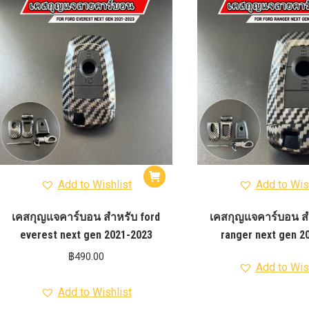
รุ่น -ISUZU V-CROSS (2
ON)
ตรงรุ่น -MAZDA B
PRO (2012-ON)
ตรงรุ่น 
TOYOTA VIGO
ปีกนกปรับอ
4WD ขาวฝาแดง
ปีกนกปรับองศา 
4WD ดำฝาแดง
ปีกนกปรับองศา O
ปีกนกปรับองศา O
ฟ้าฝาแดง
4WD เหลืองฝาฟ้า
ปีกนกปรับ
Option 4WD แดงฝาดำ
ห่วงโอเมก้
OPTION 4WD (สีแดง)
ไฟหน้า
อัพเกรด
Add to Wishlist
Add to Wis
เคสกุญแจคาร์บอน สำหรับ ford
เคสกุญแจคาร์บอน สำ
everest next gen 2021-2023
ranger next gen 2
฿
490.00
Add to Wis
Add to Wishlist