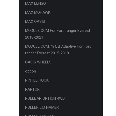
MAX LENSO
กล้องถอยหลังแท้
MAX MOHAWK
กล่องฟิว BJB FORD ตรงรุ่น RANGER
MAX OASIS
EVEREST RAPTOR 2015-2021
MODULE CCM For Ford ranger Everest
กล้องมองรอบคัน 360องศา
2018-2021
กล่องเครื่อง
MODULE CCM. ระบบ Adaptive For Ford
กล่องเครื่องแท้ Module PCM Ford (SID
ranger Everest 2015-2018
209 ) RANGER& EVEREST 2.2 3.2
OASIS WHEELS
กล่องเพิ่มรีโมทสตาร์ท Car remote
option
control system ตรงรุ่น Ranger Everest
PINTLE HOOK
Raptor Mc 2015 -2021
RAPTOR
กล่องเพิ่มรีโมทสตาร์ท ตรงรุ่น Ranger
Everest Raptor Mc 2015 -2021 (ปลั๊ก
ROLLBAR OPTION 4WD
ตรงรุ่น ไม่ตัดต่อสาย) ** ต้องโปรแกรม
ROLLER LID HAMER
ระบบ **