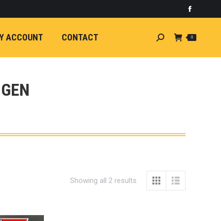
)
light
Faceboo
7
กระจัง
Y ACCOUNT
CONTACT
Search:
0
ัยไฟฟ้า
อน
ศา
ขนาด
 GEN
ลัง
ION
้ว
ง
ชุดแต่ง
EW
Showing all 2 results
ตรงรุ่น
5-ON)
 T6
ตรง