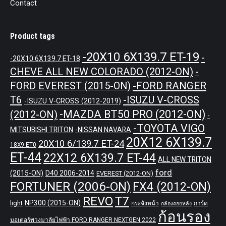
Contact
Product tags
-20X10 6X139.7 ET-19
-
-20X10 6X139.7 ET-18
CHEVE ALL NEW COLORADO (2012-ON)
-
-FORD RANGER
FORD EVEREST (2015-ON)
T6
-ISUZU V-CROSS
-ISUZU V-CROSS (2012-2019)
-MAZDA BT50 PRO (2012-ON)
(2012-ON)
-
-TOYOTA VIGO
MITSUBISHI TRITON
-NISSAN NAVARA
20X12 6X139.7
20X10 6/139.7 ET-24
18X9 ET0
ET-44
22X12 6X139.7 ET-44
ALL NEW TRITON
ford
(2015-ON)
D40 2006-2014
EVEREST (2012-ON)
FORTUNER (2006-ON)
FX4 (2012-ON)
REVO
T7
NP300 (2015-ON)
light
กระจังหน้า
การ์ด
กล้องถอยหลัง
ก้อนรอง
มอเตอร์พวงมาลัยไฟฟ้า FORD RANGER NEXTGEN 2022