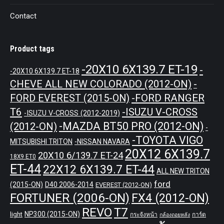
Contact
Product tags
-20X10 6X139.7 ET-19
-
-20X10 6X139.7 ET-18
CHEVE ALL NEW COLORADO (2012-ON)
-
-FORD RANGER
FORD EVEREST (2015-ON)
T6
-ISUZU V-CROSS
-ISUZU V-CROSS (2012-2019)
-MAZDA BT50 PRO (2012-ON)
(2012-ON)
-
-TOYOTA VIGO
MITSUBISHI TRITON
-NISSAN NAVARA
20X12 6X139.7
20X10 6/139.7 ET-24
18X9 ET0
ET-44
22X12 6X139.7 ET-44
ALL NEW TRITON
ford
(2015-ON)
D40 2006-2014
EVEREST (2012-ON)
FORTUNER (2006-ON)
FX4 (2012-ON)
REVO
T7
NP300 (2015-ON)
light
กระจังหน้า
การ์ด
กล้องถอยหลัง