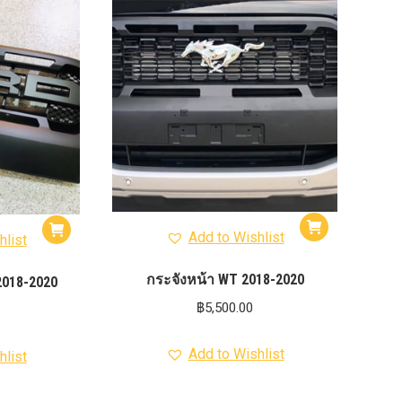
012-
T50
-
งศา Option
Option
ption 4WD
ption
องศา
าอลูมิเนียม
Add to Wishlist
hlist
กระจังหน้า WT 2018-2020
2018-2020
฿
5,500.00
Add to Wishlist
hlist