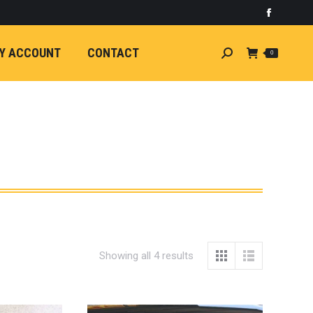
)
light
Faceboo
7
กระจัง
Y ACCOUNT
CONTACT
Search:
0
ัยไฟฟ้า
อน
ศา
ขนาด
ลัง
ION
้ว
ง
ชุดแต่ง
EW
Showing all 4 results
ตรงรุ่น
5-ON)
 T6
ตรง