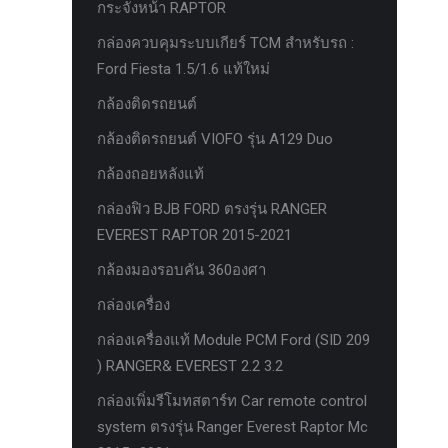
กระจังหน้า RAPTOR
ครีบฉลาม next gen 2022
กล่องควบคุมระบบเกียร์ TCM สำหรับรถ :
คานลากจูงแท้ ford
Ford Fiesta 1.5/1.6 แท้ใหม่
งานอัพเกรดระบบ sycn 3
กล้องติดรถยนต์
งานเปิดระบบ FORD
กล้องติดรถยนต์ VIOFO รุ่น A129 Duo
งานไฟ EVEREST
กล้องถอยหลังแท้
งานไฟท้าย Ford
กล่องฟิว BJB FORD ตรงรุ่น RANGER
งานไฟท้ายF-150
EVEREST RAPTOR 2015-2021
งานไฟหน้า F-150
กล้องมองรอบคัน 360องศา
งานไฟหน้า Ford
กล่องเครื่อง
ชุด Wide body Ford
กล่องเครื่องแท้ Module PCM Ford (SID 209
) RANGER& EVEREST 2.2 3.2
ชุดปรับระยะเซ็นเซอร์เพลาหลัง
กล่องเพิ่มรีโมทสตาร์ท Car remote control
ชุดป้องกันเซ็นเซอร์วัดองศาเพลาท้าย
system ตรงรุ่น Ranger Everest Raptor Mc
ชุดแต่ง Ford