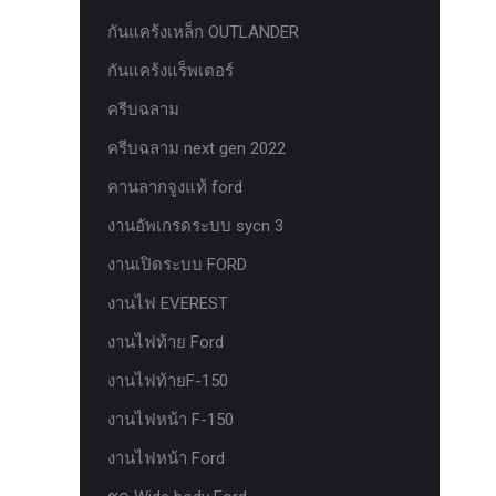
ยาง Veenom Black Eagle
กันแคร้งเหล็ก OUTLANDER
ยาง ยาง Grit King Ridge Climber R/T
กันแคร้งแร็พเตอร์
รุ่นใหม่มาแล้ว กระจก F-150 ตรงรุ่น
ครีบฉลาม
RANGER EVEREST Raptor 2011-2021
ครีบฉลาม next gen 2022
หน้าจอ Sync 3 รุ่นล่าสุด ตรงรุ่น Ford
คานลากจูงแท้ ford
Ranger Everest สำหรับ Upgrade Sync
งานอัพเกรดระบบ sycn 3
หน้าจอเรือนไมล์แท้ FORD EVEREST
RANGER 2.0 PART G
งานเปิดระบบ FORD
หน้าจอเรือนไมล์แท้ FORD EVEREST
งานไฟ EVEREST
RANGER 2.0 PART J
งานไฟท้าย Ford
หน้าจอเรือนไมล์แท้ FORD F150
งานไฟท้ายF-150
หน้าจอเรือนไมล์แท้ FORD RAPTOR
งานไฟหน้า F-150
หน้าจอเรือนไมล์แท้ FORD XL ธรรมดา
งานไฟหน้า Ford
PART J