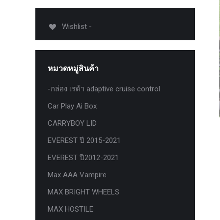
USB TypeA และ TypeC แท้ตรงรุ่น
Ranger Raptor Everest
Wishlist -
VCM 2 license แท้ 1 ปี •• FOR FORD
MAZDA •• IDS.
กระจก F-150 ตรงรุ่น RANGER EVEREST
หมวดหมู่สินค้า
Raptor 2011-2021
-กล่อง เรด้า adaptive cruise control
กระจกมองข้าง F-150 USA สำหรับ
Ranger Raptor Everest ปี2012+ 1 คู่
Car Play Ai Box
กระจังหน้า EVEREST
CARRYBOY LID
กระจังหน้า FORD
EVEREST ปี 2015-2021
กระจังหน้า RAPTOR
EVEREST ปี2012-2021
กล่องควบคุมระบบเกียร์ TCM สำหรับรถ :
Max AAA Vampire
Ford Fiesta 1.5/1.6 แท้ใหม่
MAX BRIGHT WHEELS
กล้องติดรถยนต์
MAX HOSTILE
กล้องติดรถยนต์ VIOFO รุ่น A129 Duo