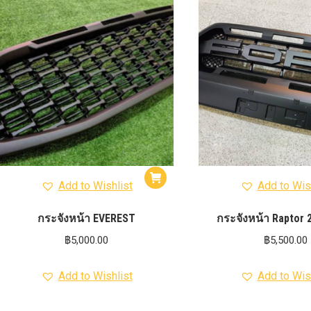
รุ่น -ISUZU V-CROSS (2
ON)
ตรงรุ่น -MAZDA B
PRO (2012-ON)
ตรงรุ่น 
TOYOTA VIGO
ปีกนกปรับอ
4WD ขาวฝาแดง
ปีกนกปรับองศา 
4WD ดำฝาแดง
ปีกนกปรับองศา O
ปีกนกปรับองศา O
ฟ้าฝาแดง
4WD เหลืองฝาฟ้า
ปีกนกปรับ
Option 4WD แดงฝาดำ
ห่วงโอเมก้
OPTION 4WD (สีแดง)
ไฟหน้า
อัพเกรด
Add to Wishlist
Add to Wis
กระจังหน้า EVEREST
กระจังหน้า Raptor 
฿
5,000.00
฿
5,500.00
Add to Wishlist
Add to Wis