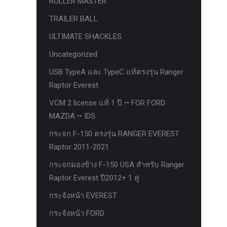
ROLLER MASTER
ก้อนรองหลัง option 4wd
TRAILER BALL
ก้อนรองหลังปรับองศา OPTION 4WD
ULTIMATE SHACKLES
กันชนท้าย OPTION
Uncategorized
กันชนท้าย Outlander
USB TypeA และ TypeC แท้ตรงรุ่น Ranger
กันชนหน้า OPTION
Raptor Everest
กันชนหน้า Outlander
VCM 2 license แท้ 1 ปี •• FOR FORD
กันชนหน้ารุ่น HAMER
MAZDA •• IDS.
กันชนหลัง HAMER
กระจก F-150 ตรงรุ่น RANGER EVEREST
Raptor 2011-2021
กันแคร้ง opton 4wd
กระจกมองข้าง F-150 USA สำหรับ Ranger
กันแคร้งเหล็ก HAMER
Raptor Everest ปี2012+ 1 คู่
กันแคร้งเหล็ก OUTLANDER
กระจังหน้า EVEREST
กันแคร้งแร็พเตอร์
กระจังหน้า FORD
ครีบฉลาม