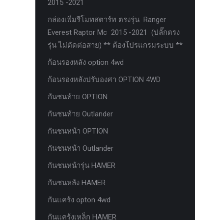
2015 -2021
ตะแกรงกันหนู
กล่องเพิ่มรีโมทสตาร์ท ตรงรุ่น Ranger
บันไดข้าง HAMER
Everest Raptor Mc 2015 -2021 (ปลั๊กตรง
รุ่น ไม่ตัดต่อสาย) ** ต้องโปรแกรมระบบ **
บันไดข้าง Outlander
ก้อนรองหลัง option 4wd
ประดับยนต์ Ford
ก้อนรองหลังปรับองศา OPTION 4WD
ปีกนกปรับองศา Option 4WD
กันชนท้าย OPTION
ฝาครอบกระโปรง
กันชนท้าย Outlander
มอเตอร์ แร็กไฟฟ้า PSCM.แท้ Fomoco
Ford Ford Ranger Everest Raptor 2015-
กันชนหน้า OPTION
2021 Mc
กันชนหน้า Outlander
ยาง
กันชนหน้ารุ่น HAMER
ยาง Crossleader Wildtiger T01 Tires
กันชนหลัง HAMER
ยาง Leao Sport AT-2
กันแคร้ง opton 4wd
ยาง Nos N1
กันแคร้งเหล็ก HAMER