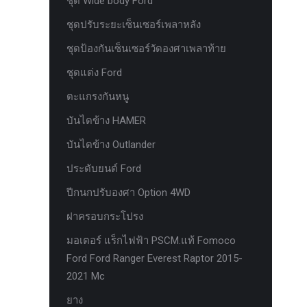
ชุด Wide body Ford
ห่วงแดง HAMER
ชุดปรับระยะเซ็นเซอร์เพลาหลัง
ห่วงโอเมก้า option
ชุดป้องกันเซ็นเซอร์วัดองศาเพลาท้าย
หัวเกียร์
ชุดแต่ง Ford
อุปกรณ์ภายในรถยนต์ FORD
ตะแกรงกันหนู
เคสกุญแจคาร์บอน for ford next gen
บันไดข้าง HAMER
เซ็นเซอร์หน้าพร้อมสายแท้ 4 จุด ตรงรุ่น
บันไดข้าง Outlander
Ranger Everest Raptor MC ปี 2015-2021
ประดับยนต์ Ford
เซ็นเซอร์หน้าพร้อมสายแท้ 6 จุด ตรงรุ่น
Ranger Everest Raptor MC ปี 2015-2021
ปีกนกปรับองศา Option 4WD
แผงครอบแอร์ FCIM ตรงรุ่น Ford XLT.
ฝาครอบกระโปรง
2015-2017
มอเตอร์ แร็กไฟฟ้า PSCM.แท้ Fomoco
แผงควบคุมแอร์ FCIM ตรงรุ่น FORD
Ford Ford Ranger Everest Raptor 2015-
EVEREST 2.2 3.2 2.0
2021 Mc
แหนบแอด option 4wd
ยาง