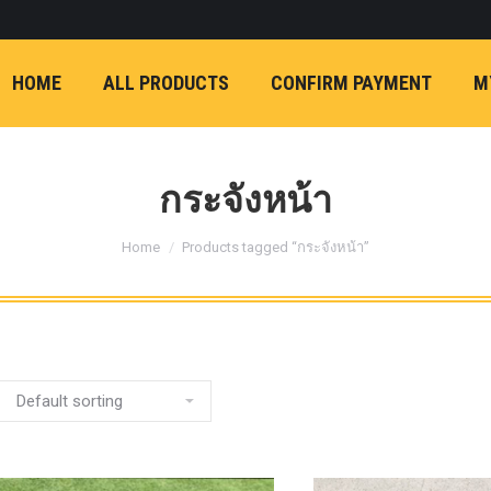
ON)
FX4 (2012-ON
REVO
T
NP300 (2015-ON)
HOME
ALL PRODUCTS
CONFIRM PAYMENT
M
หน้า
การ์ดมอเตอร์พวงมาล
กล้องถอยหลัง
ก้
FORD RANGER NEXTGEN 2022
รองหน้าปรับอง
OPTION 4WD 
กระจังหน้า
1 นิ้ว (25mm) สี
You are here:
เหลือง
ก้อนรองห
Home
Products tagged “กระจังหน้า”
ปรับองศา OPT
4WD ขนาด 1 นิ
(25mm) สีเหลือ
ตรงรุ่น -CHEVE ALL N
COLORADO (2012-ON)
-FORD EVEREST (201
ตรงรุ่น -FORD RANGER