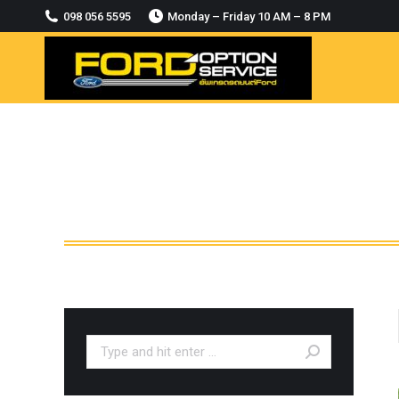
2018-2021
098 056 5595
Monday – Friday 10 AM – 8 PM
MODULE CCM. ระบบ Adaptive For Ford
ranger Everest 2015-2018
OASIS WHEELS
option
PINTLE HOOK
RAPTOR
ROLLBAR OPTION 4WD
ROLLER LID HAMER
ROLLER MASTER
TRAILER BALL
ULTIMATE SHACKLES
Search:
Uncategorized