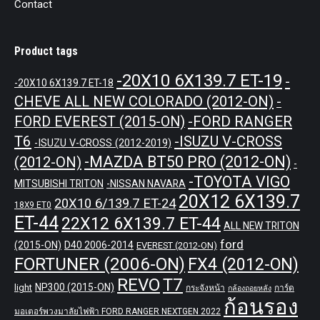
Contact
Product tags
-20X10 6X139.7 ET-19
-
-20X10 6X139.7 ET-18
CHEVE ALL NEW COLORADO (2012-ON)
-
-FORD RANGER
FORD EVEREST (2015-ON)
T6
-ISUZU V-CROSS
-ISUZU V-CROSS (2012-2019)
-MAZDA BT50 PRO (2012-ON)
(2012-ON)
-
-TOYOTA VIGO
MITSUBISHI TRITON
-NISSAN NAVARA
20X12 6X139.7
20X10 6/139.7 ET-24
18X9 ET0
ET-44
22X12 6X139.7 ET-44
ALL NEW TRITON
ford
(2015-ON)
D40 2006-2014
EVEREST (2012-ON)
FORTUNER (2006-ON)
FX4 (2012-ON)
REVO
T7
NP300 (2015-ON)
light
กระจังหน้า
การ์ด
กล้องถอยหลัง
ก้อนรอง
มอเตอร์พวงมาลัยไฟฟ้า FORD RANGER NEXTGEN 2022