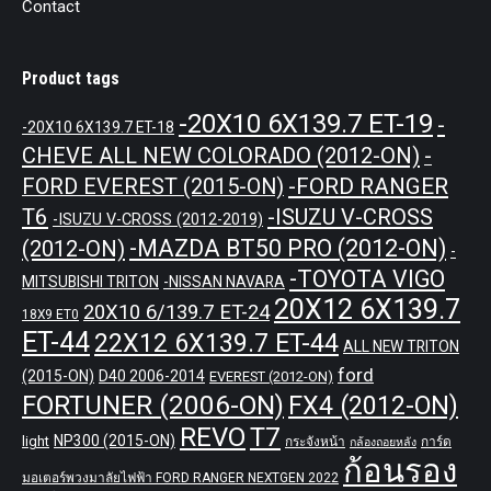
Contact
Product tags
-20X10 6X139.7 ET-19
-
-20X10 6X139.7 ET-18
CHEVE ALL NEW COLORADO (2012-ON)
-
-FORD RANGER
FORD EVEREST (2015-ON)
T6
-ISUZU V-CROSS
-ISUZU V-CROSS (2012-2019)
-MAZDA BT50 PRO (2012-ON)
(2012-ON)
-
-TOYOTA VIGO
MITSUBISHI TRITON
-NISSAN NAVARA
20X12 6X139.7
20X10 6/139.7 ET-24
18X9 ET0
ET-44
22X12 6X139.7 ET-44
ALL NEW TRITON
ford
(2015-ON)
D40 2006-2014
EVEREST (2012-ON)
FORTUNER (2006-ON)
FX4 (2012-ON)
REVO
T7
NP300 (2015-ON)
light
กระจังหน้า
การ์ด
กล้องถอยหลัง
ก้อนรอง
มอเตอร์พวงมาลัยไฟฟ้า FORD RANGER NEXTGEN 2022