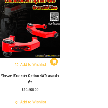
รุ่น -ISUZU V-CROSS (2
ON)
ตรงรุ่น -MAZDA B
PRO (2012-ON)
ตรงรุ่น 
TOYOTA VIGO
ปีกนกปรับอ
4WD ขาวฝาแดง
ปีกนกปรับองศา 
4WD ดำฝาแดง
ปีกนกปรับองศา O
ปีกนกปรับองศา O
ฟ้าฝาแดง
4WD เหลืองฝาฟ้า
ปีกนกปรับ
Option 4WD แดงฝาดำ
ห่วงโอเมก้
OPTION 4WD (สีแดง)
ไฟหน้า
อัพเกรด
Add to Wishlist
ปีกนกปรับองศา Option 4WD แดงฝา
ดำ
฿
10,500.00
Add to Wishlist