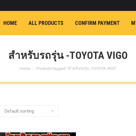
ON)
FX4 (2012-ON
REVO
T
NP300 (2015-ON)
HOME
ALL PRODUCTS
CONFIRM PAYMENT
M
หน้า
การ์ดมอเตอร์พวงมาล
กล้องถอยหลัง
ก้
FORD RANGER NEXTGEN 2022
รองหน้าปรับอง
OPTION 4WD 
สำหรับรถรุ่น -TOYOTA VIGO
1 นิ้ว (25mm) สี
You are here:
เหลือง
ก้อนรองห
Home
Products tagged “สำหรับรถรุ่น -TOYOTA VIGO”
ปรับองศา OPT
4WD ขนาด 1 นิ
(25mm) สีเหลือ
ตรงรุ่น -CHEVE ALL N
COLORADO (2012-ON)
-FORD EVEREST (201
ตรงรุ่น -FORD RANGER