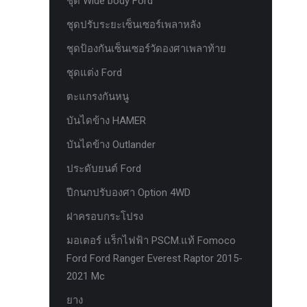
ชุด Wide body Ford
ห่วงแดง HAMER
ชุดปรับระยะเซ็นเซอร์เพลาหลัง
ห่วงโอเมก้า option
ชุดป้องกันเซ็นเซอร์วัดองศาเพลาท้าย
หัวเกียร์
ชุดแต่ง Ford
อุปกรณ์ภายในรถยนต์ FORD
ตะแกรงกันหนู
เคสกุญแจคาร์บอน for ford next gen
บันไดข้าง HAMER
เซ็นเซอร์หน้าพร้อมสายแท้ 4 จุด ตรงรุ่น
บันไดข้าง Outlander
Ranger Everest Raptor MC ปี 2015-2021
ประดับยนต์ Ford
เซ็นเซอร์หน้าพร้อมสายแท้ 6 จุด ตรงรุ่น
Ranger Everest Raptor MC ปี 2015-2021
ปีกนกปรับองศา Option 4WD
แผงครอบแอร์ FCIM ตรงรุ่น Ford XLT.
ฝาครอบกระโปรง
2015-2017
มอเตอร์ แร็กไฟฟ้า PSCM.แท้ Fomoco
แผงควบคุมแอร์ FCIM ตรงรุ่น FORD
Ford Ford Ranger Everest Raptor 2015-
EVEREST 2.2 3.2 2.0
2021 Mc
แหนบแอด option 4wd
ยาง