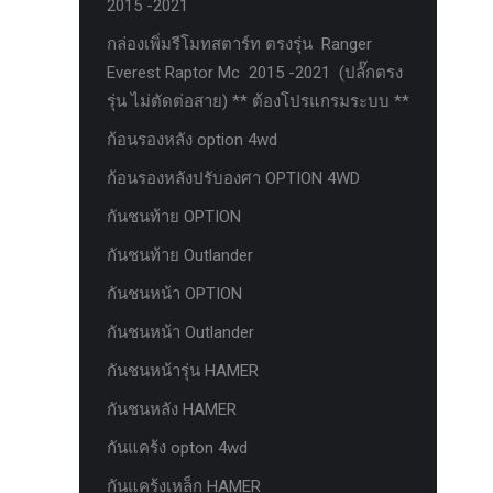
2015 -2021
ตะแกรงกันหนู
กล่องเพิ่มรีโมทสตาร์ท ตรงรุ่น Ranger
บันไดข้าง HAMER
Everest Raptor Mc 2015 -2021 (ปลั๊กตรง
รุ่น ไม่ตัดต่อสาย) ** ต้องโปรแกรมระบบ **
บันไดข้าง Outlander
ก้อนรองหลัง option 4wd
ประดับยนต์ Ford
ก้อนรองหลังปรับองศา OPTION 4WD
ปีกนกปรับองศา Option 4WD
กันชนท้าย OPTION
ฝาครอบกระโปรง
กันชนท้าย Outlander
มอเตอร์ แร็กไฟฟ้า PSCM.แท้ Fomoco
Ford Ford Ranger Everest Raptor 2015-
กันชนหน้า OPTION
2021 Mc
กันชนหน้า Outlander
ยาง
กันชนหน้ารุ่น HAMER
ยาง Crossleader Wildtiger T01 Tires
กันชนหลัง HAMER
ยาง Leao Sport AT-2
กันแคร้ง opton 4wd
ยาง Nos N1
กันแคร้งเหล็ก HAMER