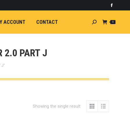
)
light
Faceboo
7
กระจัง
Y ACCOUNT
CONTACT
Search:
0
ัยไฟฟ้า
อน
ศา
ขนาด
 2.0 PART J
ลัง
 J”
ION
้ว
ง
ชุดแต่ง
EW
Showing the single result
ตรงรุ่น
5-ON)
 T6
ตรง