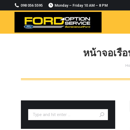
2018-2021
098 056 5595
Monday – Friday 10 AM – 8 PM
MODULE CCM. ระบบ Adaptive For Ford
ranger Everest 2015-2018
OASIS WHEELS
option
PINTLE HOOK
หน้าจอเรือ
RAPTOR
Yo
H
ROLLBAR OPTION 4WD
ROLLER LID HAMER
ROLLER MASTER
TRAILER BALL
ULTIMATE SHACKLES
Search:
Uncategorized