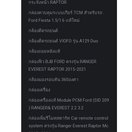
กระจังหน้า RAPTOR
ครีบฉลาม next gen 2022
กล่องควบคุมระบบเกียร์ TCM สำหรับรถ :
คานลากจูงแท้ ford
Ford Fiesta 1.5/1.6 แท้ใหม่
งานอัพเกรดระบบ sycn 3
กล้องติดรถยนต์
งานเปิดระบบ FORD
กล้องติดรถยนต์ VIOFO รุ่น A129 Duo
งานไฟ EVEREST
กล้องถอยหลังแท้
งานไฟท้าย Ford
กล่องฟิว BJB FORD ตรงรุ่น RANGER
งานไฟท้ายF-150
EVEREST RAPTOR 2015-2021
งานไฟหน้า F-150
กล้องมองรอบคัน 360องศา
งานไฟหน้า Ford
กล่องเครื่อง
ชุด Wide body Ford
กล่องเครื่องแท้ Module PCM Ford (SID 209
) RANGER& EVEREST 2.2 3.2
ชุดปรับระยะเซ็นเซอร์เพลาหลัง
กล่องเพิ่มรีโมทสตาร์ท Car remote control
ชุดป้องกันเซ็นเซอร์วัดองศาเพลาท้าย
system ตรงรุ่น Ranger Everest Raptor Mc
ชุดแต่ง Ford