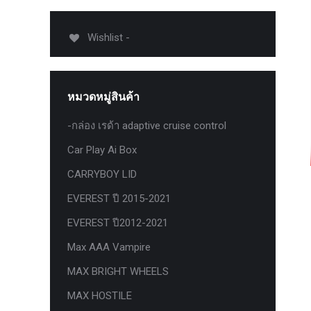
USB TypeA และ TypeC แท้ตรงรุ่น
Ranger Raptor Everest
Wishlist -
VCM 2 license แท้ 1 ปี •• FOR FORD
MAZDA •• IDS.
กระจก F-150 ตรงรุ่น RANGER EVEREST
หมวดหมู่สินค้า
Raptor 2011-2021
-กล่อง เรด้า adaptive cruise control
กระจกมองข้าง F-150 USA สำหรับ
Ranger Raptor Everest ปี2012+ 1 คู่
Car Play Ai Box
กระจังหน้า EVEREST
CARRYBOY LID
กระจังหน้า FORD
EVEREST ปี 2015-2021
กระจังหน้า RAPTOR
EVEREST ปี2012-2021
กล่องควบคุมระบบเกียร์ TCM สำหรับรถ :
Max AAA Vampire
Ford Fiesta 1.5/1.6 แท้ใหม่
MAX BRIGHT WHEELS
กล้องติดรถยนต์
MAX HOSTILE
กล้องติดรถยนต์ VIOFO รุ่น A129 Duo