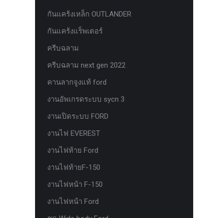
ยาง Veenom Black Eagle
กันแคร้งเหล็ก OUTLANDER
ยาง ยาง Grit King Ridge Climber R/T
กันแคร้งแร็พเตอร์
รุ่นใหม่มาแล้ว กระจก F-150 ตรงรุ่น
ครีบฉลาม
RANGER EVEREST Raptor 2011-2021
ครีบฉลาม next gen 2022
หน้าจอ Sync 3 รุ่นล่าสุด ตรงรุ่น Ford
คานลากจูงแท้ ford
Ranger Everest สำหรับ Upgrade Sync
งานอัพเกรดระบบ sycn 3
หน้าจอเรือนไมล์แท้ FORD EVEREST
RANGER 2.0 PART G
งานเปิดระบบ FORD
หน้าจอเรือนไมล์แท้ FORD EVEREST
งานไฟ EVEREST
RANGER 2.0 PART J
งานไฟท้าย Ford
หน้าจอเรือนไมล์แท้ FORD F150
งานไฟท้ายF-150
หน้าจอเรือนไมล์แท้ FORD RAPTOR
งานไฟหน้า F-150
หน้าจอเรือนไมล์แท้ FORD XL ธรรมดา
งานไฟหน้า Ford
PART J