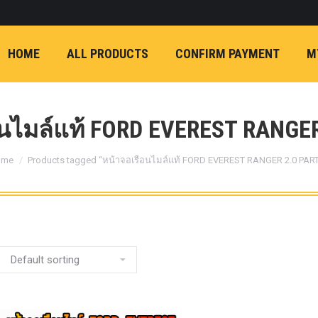
ON)
FX4 (2012-ON
REVO
T
NP300 (2015-ON)
HOME
ALL PRODUCTS
CONFIRM PAYMENT
M
หน้า
การ์ดมอเตอร์พวงมาล
กล้องถอยหลัง
ก้
FORD RANGER NEXTGEN 2022
รองหน้าปรับอง
OPTION 4WD 
นไมล์แท้ FORD EVEREST RANGER
1 นิ้ว (25mm) สี
u are here:
เหลือง
ก้อนรองห
ome
Products tagged “หน้าจอเรือนไมล์แท้ FORD EVEREST RANGER 2.0 PART
ปรับองศา OPT
4WD ขนาด 1 นิ
(25mm) สีเหลือ
ตรงรุ่น -CHEVE ALL N
COLORADO (2012-ON)
-FORD EVEREST (201
ตรงรุ่น -FORD RANGER