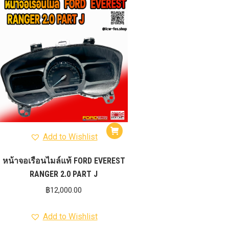
รุ่น -ISUZU V-CROSS (2
ON)
ตรงรุ่น -MAZDA B
PRO (2012-ON)
ตรงรุ่น 
TOYOTA VIGO
ปีกนกปรับอ
4WD ขาวฝาแดง
ปีกนกปรับองศา 
4WD ดำฝาแดง
ปีกนกปรับองศา O
ปีกนกปรับองศา O
ฟ้าฝาแดง
4WD เหลืองฝาฟ้า
ปีกนกปรับ
Option 4WD แดงฝาดำ
ห่วงโอเมก้
OPTION 4WD (สีแดง)
ไฟหน้า
อัพเกรด
Add to Wishlist
หน้าจอเรือนไมล์แท้ FORD EVEREST
RANGER 2.0 PART J
฿
12,000.00
Add to Wishlist