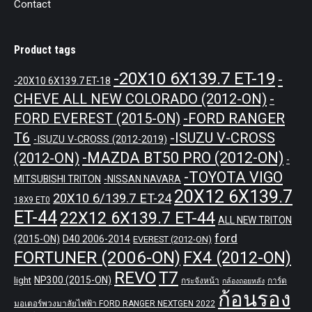
Contact
Product tags
-20X10 6X139.7 ET-19
-
-20X10 6X139.7 ET-18
CHEVE ALL NEW COLORADO (2012-ON)
-
-FORD RANGER
FORD EVEREST (2015-ON)
T6
-ISUZU V-CROSS
-ISUZU V-CROSS (2012-2019)
-MAZDA BT50 PRO (2012-ON)
(2012-ON)
-
-TOYOTA VIGO
MITSUBISHI TRITON
-NISSAN NAVARA
20X12 6X139.7
20X10 6/139.7 ET-24
18X9 ET0
ET-44
22X12 6X139.7 ET-44
ALL NEW TRITON
ford
(2015-ON)
D40 2006-2014
EVEREST (2012-ON)
FORTUNER (2006-ON)
FX4 (2012-ON)
REVO
T7
NP300 (2015-ON)
light
กระจังหน้า
การ์ด
กล้องถอยหลัง
ก้อนรอง
มอเตอร์พวงมาลัยไฟฟ้า FORD RANGER NEXTGEN 2022