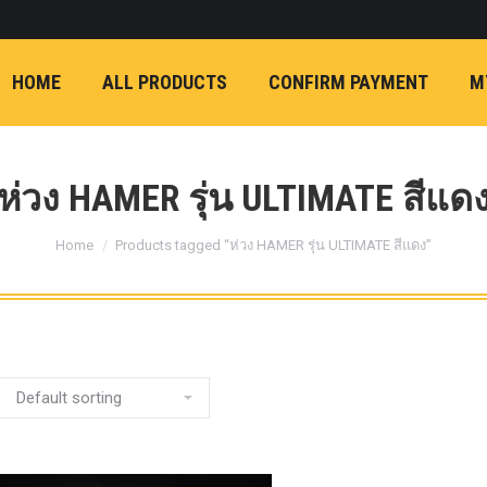
ON)
FX4 (2012-ON
REVO
T
NP300 (2015-ON)
HOME
ALL PRODUCTS
CONFIRM PAYMENT
M
หน้า
การ์ดมอเตอร์พวงมาล
กล้องถอยหลัง
ก้
FORD RANGER NEXTGEN 2022
รองหน้าปรับอง
OPTION 4WD 
ห่วง HAMER รุ่น ULTIMATE สีแด
1 นิ้ว (25mm) สี
You are here:
เหลือง
ก้อนรองห
Home
Products tagged “ห่วง HAMER รุ่น ULTIMATE สีแดง”
ปรับองศา OPT
4WD ขนาด 1 นิ
(25mm) สีเหลือ
ตรงรุ่น -CHEVE ALL N
COLORADO (2012-ON)
-FORD EVEREST (201
ตรงรุ่น -FORD RANGER