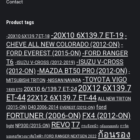
Contact
Product tags
-20X10 6X139.7 ET-19
-
-20X10 6X139.7 ET-18
CHEVE ALL NEW COLORADO (2012-ON)
-
-FORD RANGER
FORD EVEREST (2015-ON)
T6
-ISUZU V-CROSS
-ISUZU V-CROSS (2012-2019)
-MAZDA BT50 PRO (2012-ON)
(2012-ON)
-
-TOYOTA VIGO
MITSUBISHI TRITON
-NISSAN NAVARA
20X12 6X139.7
20X10 6/139.7 ET-24
18X9 ET0
ET-44
22X12 6X139.7 ET-44
ALL NEW TRITON
ford
(2015-ON)
D40 2006-2014
EVEREST (2012-ON)
FORTUNER (2006-ON)
FX4 (2012-ON)
REVO
T7
NP300 (2015-ON)
light
กระจังหน้า
การ์ด
กล้องถอยหลัง
ก้อนรอง
มอเตอร์พวงมาลัยไฟฟ้า FORD RANGER NEXTGEN 2022