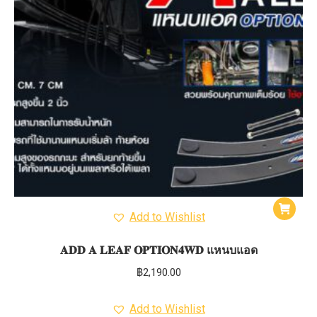
Add to Wishlist
𝐀𝐃𝐃 𝐀 𝐋𝐄𝐀𝐅 𝐎𝐏𝐓𝐈𝐎𝐍𝟒𝐖𝐃 แหนบแอด
฿
2,190.00
Add to Wishlist