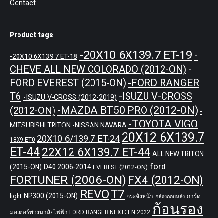
Contact
Product tags
-20X10 6X139.7 ET-19
-
-20X10 6X139.7 ET-18
CHEVE ALL NEW COLORADO (2012-ON)
-
-FORD RANGER
FORD EVEREST (2015-ON)
T6
-ISUZU V-CROSS
-ISUZU V-CROSS (2012-2019)
-MAZDA BT50 PRO (2012-ON)
(2012-ON)
-
-TOYOTA VIGO
MITSUBISHI TRITON
-NISSAN NAVARA
20X12 6X139.7
20X10 6/139.7 ET-24
18X9 ET0
ET-44
22X12 6X139.7 ET-44
ALL NEW TRITON
ford
(2015-ON)
D40 2006-2014
EVEREST (2012-ON)
FORTUNER (2006-ON)
FX4 (2012-ON)
REVO
T7
NP300 (2015-ON)
light
กระจังหน้า
การ์ด
กล้องถอยหลัง
ก้อนรอง
มอเตอร์พวงมาลัยไฟฟ้า FORD RANGER NEXTGEN 2022