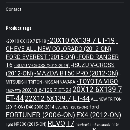
Contact
Product tags
-20X10 6X139.7 ET-19
-
-20X10 6X139.7 ET-18
CHEVE ALL NEW COLORADO (2012-ON)
-
-FORD RANGER
FORD EVEREST (2015-ON)
T6
-ISUZU V-CROSS
-ISUZU V-CROSS (2012-2019)
-MAZDA BT50 PRO (2012-ON)
(2012-ON)
-
-TOYOTA VIGO
MITSUBISHI TRITON
-NISSAN NAVARA
20X12 6X139.7
20X10 6/139.7 ET-24
18X9 ET0
ET-44
22X12 6X139.7 ET-44
ALL NEW TRITON
ford
(2015-ON)
D40 2006-2014
EVEREST (2012-ON)
FORTUNER (2006-ON)
FX4 (2012-ON)
REVO
T7
NP300 (2015-ON)
light
กระจังหน้า
การ์ด
กล้องถอยหลัง