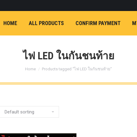
ON)
FX4 (2012-ON
REVO
T
NP300 (2015-ON)
HOME
ALL PRODUCTS
CONFIRM PAYMENT
M
หน้า
การ์ดมอเตอร์พวงมาล
กล้องถอยหลัง
ก้
FORD RANGER NEXTGEN 2022
รองหน้าปรับอง
OPTION 4WD 
ไฟ LED ในกันชนท้าย
1 นิ้ว (25mm) สี
You are here:
เหลือง
ก้อนรองห
Home
Products tagged “ไฟ LED ในกันชนท้าย”
ปรับองศา OPT
4WD ขนาด 1 นิ
(25mm) สีเหลือ
ตรงรุ่น -CHEVE ALL N
COLORADO (2012-ON)
-FORD EVEREST (201
ตรงรุ่น -FORD RANGER