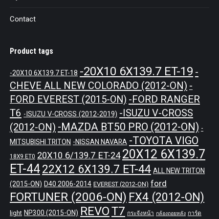
Contact
Product tags
-20X10 6X139.7 ET-19
-
-20X10 6X139.7 ET-18
CHEVE ALL NEW COLORADO (2012-ON)
-
-FORD RANGER
FORD EVEREST (2015-ON)
T6
-ISUZU V-CROSS
-ISUZU V-CROSS (2012-2019)
-MAZDA BT50 PRO (2012-ON)
(2012-ON)
-
-TOYOTA VIGO
MITSUBISHI TRITON
-NISSAN NAVARA
20X12 6X139.7
20X10 6/139.7 ET-24
18X9 ET0
ET-44
22X12 6X139.7 ET-44
ALL NEW TRITON
ford
(2015-ON)
D40 2006-2014
EVEREST (2012-ON)
FORTUNER (2006-ON)
FX4 (2012-ON)
REVO
T7
NP300 (2015-ON)
light
กระจังหน้า
การ์ด
กล้องถอยหลัง