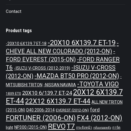
Contact
Product tags
-20X10 6X139.7 ET-19
-
-20X10 6X139.7 ET-18
CHEVE ALL NEW COLORADO (2012-ON)
-
-FORD RANGER
FORD EVEREST (2015-ON)
T6
-ISUZU V-CROSS
-ISUZU V-CROSS (2012-2019)
-MAZDA BT50 PRO (2012-ON)
(2012-ON)
-
-TOYOTA VIGO
MITSUBISHI TRITON
-NISSAN NAVARA
20X12 6X139.7
20X10 6/139.7 ET-24
18X9 ET0
ET-44
22X12 6X139.7 ET-44
ALL NEW TRITON
ford
(2015-ON)
D40 2006-2014
EVEREST (2012-ON)
FORTUNER (2006-ON)
FX4 (2012-ON)
REVO
T7
NP300 (2015-ON)
light
กระจังหน้า
การ์ด
กล้องถอยหลัง