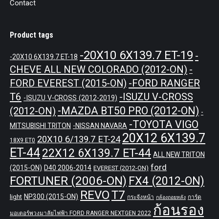
Contact
Product tags
-20X10 6X139.7 ET-19
-
-20X10 6X139.7 ET-18
CHEVE ALL NEW COLORADO (2012-ON)
-
-FORD RANGER
FORD EVEREST (2015-ON)
T6
-ISUZU V-CROSS
-ISUZU V-CROSS (2012-2019)
-MAZDA BT50 PRO (2012-ON)
(2012-ON)
-
-TOYOTA VIGO
MITSUBISHI TRITON
-NISSAN NAVARA
20X12 6X139.7
20X10 6/139.7 ET-24
18X9 ET0
ET-44
22X12 6X139.7 ET-44
ALL NEW TRITON
ford
(2015-ON)
D40 2006-2014
EVEREST (2012-ON)
FORTUNER (2006-ON)
FX4 (2012-ON)
REVO
T7
NP300 (2015-ON)
light
กระจังหน้า
การ์ด
กล้องถอยหลัง
ก้อนรอง
มอเตอร์พวงมาลัยไฟฟ้า FORD RANGER NEXTGEN 2022