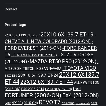
Contact
Product tags
-20X10 6X139.7 ET-19
-
-20X10 6X139.7 ET-18
CHEVE ALL NEW COLORADO (2012-ON)
-
-FORD RANGER
FORD EVEREST (2015-ON)
T6
-ISUZU V-CROSS
-ISUZU V-CROSS (2012-2019)
-MAZDA BT50 PRO (2012-ON)
(2012-ON)
-
-TOYOTA VIGO
MITSUBISHI TRITON
-NISSAN NAVARA
20X12 6X139.7
20X10 6/139.7 ET-24
18X9 ET0
ET-44
22X12 6X139.7 ET-44
ALL NEW TRITON
ford
(2015-ON)
D40 2006-2014
EVEREST (2012-ON)
FORTUNER (2006-ON)
FX4 (2012-ON)
REVO
T7
NP300 (2015-ON)
light
กระจังหน้า
การ์ด
กล้องถอยหลัง