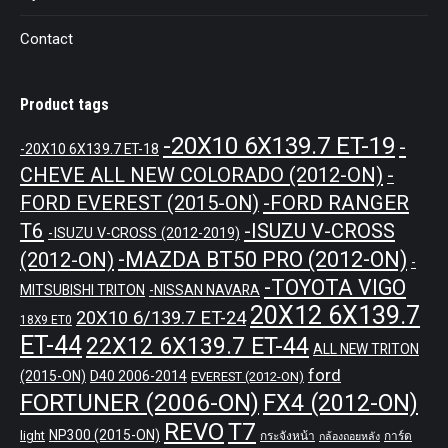
Contact
Product tags
-20X10 6X139.7 ET-19
-
-20X10 6X139.7 ET-18
CHEVE ALL NEW COLORADO (2012-ON)
-
-FORD RANGER
FORD EVEREST (2015-ON)
T6
-ISUZU V-CROSS
-ISUZU V-CROSS (2012-2019)
-MAZDA BT50 PRO (2012-ON)
(2012-ON)
-
-TOYOTA VIGO
MITSUBISHI TRITON
-NISSAN NAVARA
20X12 6X139.7
20X10 6/139.7 ET-24
18X9 ET0
ET-44
22X12 6X139.7 ET-44
ALL NEW TRITON
ford
(2015-ON)
D40 2006-2014
EVEREST (2012-ON)
FORTUNER (2006-ON)
FX4 (2012-ON)
REVO
T7
NP300 (2015-ON)
light
กระจังหน้า
การ์ด
กล้องถอยหลัง